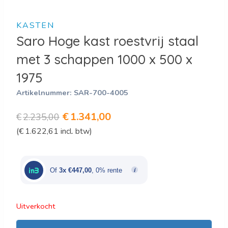
KASTEN
Saro Hoge kast roestvrij staal
met 3 schappen 1000 x 500 x
1975
Artikelnummer:
SAR-700-4005
Oorspronkelijke
Huidige
€
1.341,00
€
2.235,00
(
€
1.622,61
incl. btw)
prijs
prijs
was:
is:
€2.235,00.
€1.341,00.
Of
3x €447,00
, 0% rente
Uitverkocht