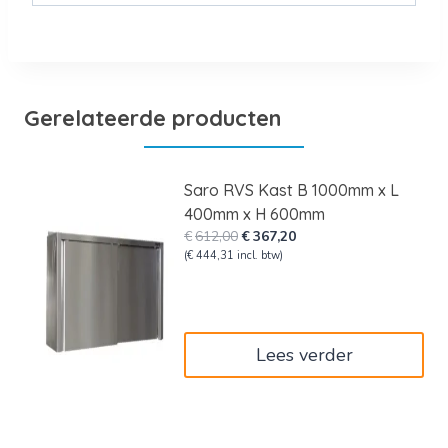
Gerelateerde producten
Saro RVS Kast B 1000mm x L
400mm x H 600mm
Oorspronkelijke
Huidige
€
612,00
€
367,20
prijs
prijs
(
€
444,31
incl. btw)
was:
is:
€612,00.
€367,20.
Lees verder