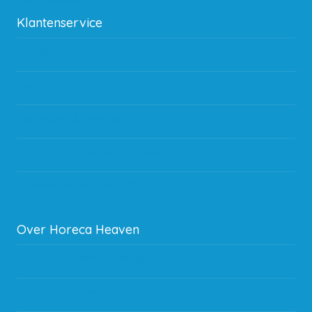
Klantenservice
Betaalmethodes
Bestelling
Verzending & bezorging
Storingen en goederen retour
Subsidie regeling EIA 2020
Over Horeca Heaven
Werken bij Horeca Heaven
Partners en links