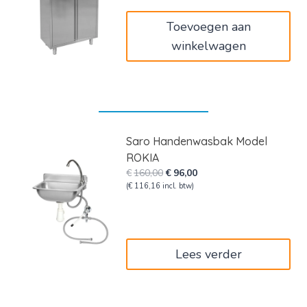
€1.376,00.
€825,60.
Toevoegen aan
winkelwagen
Saro Handenwasbak Model
ROKIA
Oorspronkelijke
Huidige
€
160,00
€
96,00
prijs
prijs
(
€
116,16
incl. btw)
was:
is:
€160,00.
€96,00.
Lees verder