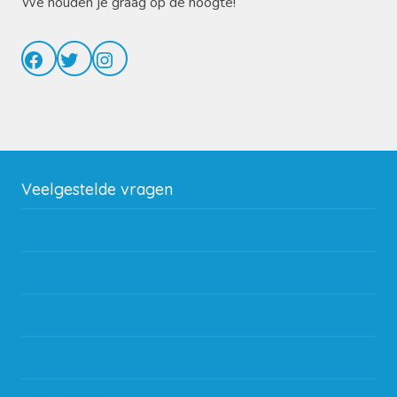
We houden je graag op de hoogte!
Facebook
Twitter
Instagram
Veelgestelde vragen
Wat zijn de verzendkosten?
Gebruik van kortingscode
Hoeveel garantie zit er op producten?
Waar kan ik terecht met een opmerking, vraag of klacht?
Kan ik leasen?