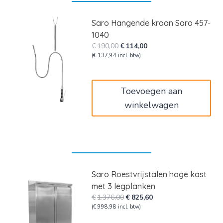
Saro Hangende kraan Saro 457-
1040
Oorspronkelijke
Huidige
€
190,00
€
114,00
prijs
prijs
(
€
137,94
incl. btw)
was:
is:
€190,00.
€114,00.
Toevoegen aan
winkelwagen
Saro Roestvrijstalen hoge kast
met 3 legplanken
Oorspronkelijke
Huidige
€
1.376,00
€
825,60
prijs
prijs
(
€
998,98
incl. btw)
was:
is: