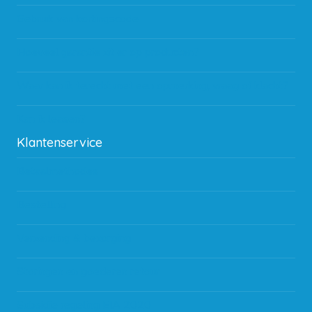
Gebruik van kortingscode
Hoeveel garantie zit er op producten?
Waar kan ik terecht met een opmerking, vraag of klacht?
Kan ik leasen?
Klantenservice
Betaalmethodes
Bestelling
Verzending & bezorging
Storingen en goederen retour
Subsidie regeling EIA 2020