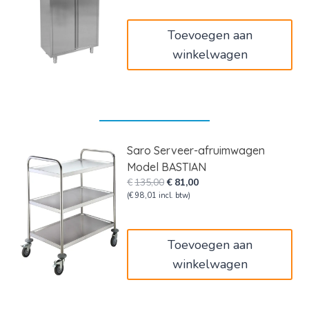
was:
is:
€1.376,00.
€825,60.
Toevoegen aan
winkelwagen
Saro Serveer-afruimwagen
Model BASTIAN
Oorspronkelijke
Huidige
€
135,00
€
81,00
prijs
prijs
(
€
98,01
incl. btw)
was:
is:
€135,00.
€81,00.
Toevoegen aan
winkelwagen