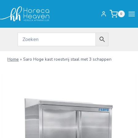
Doorgaan
naar
0
inhoud
Home
»
Saro Hoge kast roestvrij staal met 3 schappen