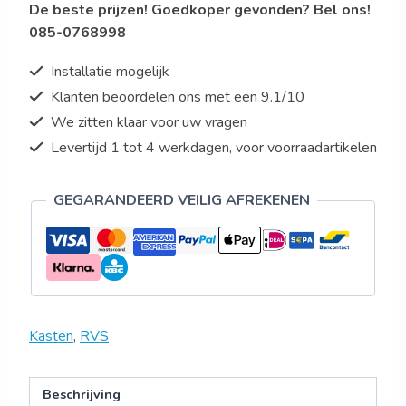
De beste prijzen! Goedkoper gevonden? Bel ons!
roestvrij
085-0768998
staal
met
Installatie mogelijk
3
Klanten beoordelen ons met een 9.1/10
schappen
We zitten klaar voor uw vragen
aantal
Levertijd 1 tot 4 werkdagen, voor voorraadartikelen
GEGARANDEERD VEILIG AFREKENEN
Kasten
,
RVS
Beschrijving