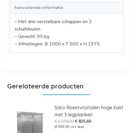
Aanvullende informatie
– Met drie verstelbare schappen en 2
schuifdeuren
– Gewicht: 95 kg
– Afmetingen: B 1000 x T 500 x H 1975
Gerelateerde producten
Saro Roestvrijstalen hoge kast
met 3 legplanken
Oorspronkelijke
Huidige
€
1.376,00
€
825,60
prijs
prijs
(
€
998,98
incl. btw)