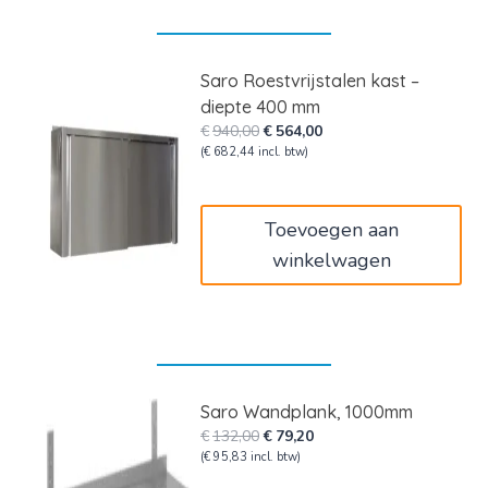
Saro Roestvrijstalen kast –
diepte 400 mm
Oorspronkelijke
Huidige
€
940,00
€
564,00
prijs
prijs
(
€
682,44
incl. btw)
was:
is:
€940,00.
€564,00.
Toevoegen aan
winkelwagen
Saro Wandplank, 1000mm
Oorspronkelijke
Huidige
€
132,00
€
79,20
prijs
prijs
(
€
95,83
incl. btw)
was:
is: