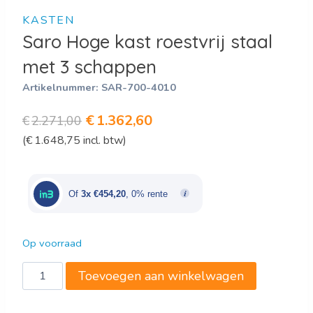
KASTEN
Saro Hoge kast roestvrij staal
met 3 schappen
Artikelnummer:
SAR-700-4010
Oorspronkelijke
Huidige
€
1.362,60
€
2.271,00
(
€
1.648,75
incl. btw)
prijs
prijs
was:
is:
€2.271,00.
€1.362,60.
Of
3x €454,20
, 0% rente
Op voorraad
Saro
Toevoegen aan winkelwagen
Hoge
kast