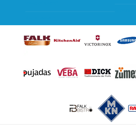
vraag of klacht?
Subsidie 
Kan ik leasen?