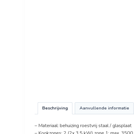
Beschrijving
Aanvullende informatie
– Materiaal: behuizing roestvrij staal / glasplaat
– Kookzones: 2 (2x 3,5 kW) zone 1: max. 350