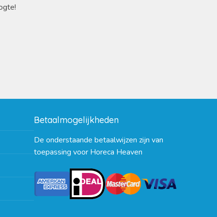
ogte!
Betaalmogelijkheden
De onderstaande betaalwijzen zijn van
toepassing voor Horeca Heaven