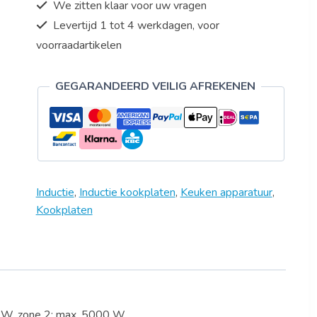
We zitten klaar voor uw vragen
Levertijd 1 tot 4 werkdagen, voor
voorraadartikelen
GEGARANDEERD VEILIG AFREKENEN
Inductie
,
Inductie kookplaten
,
Keuken apparatuur
,
Kookplaten
0 W, zone 2: max. 5000 W