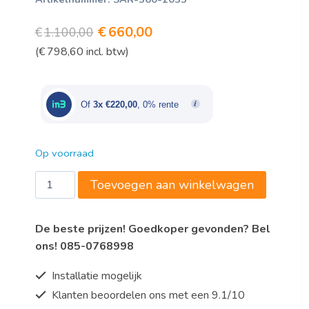
Oorspronkelijke
Huidige
€
660,00
€
1.100,00
(
€
798,60
incl. btw)
prijs
prijs
was:
is:
€1.100,00.
€660,00.
Of
3x €220,00
, 0% rente
Op voorraad
Saro
Toevoegen aan winkelwagen
Inductiekookplaat
-
De beste prijzen! Goedkoper gevonden? Bel
model
ons! 085-0768998
ANITA
aantal
Installatie mogelijk
Klanten beoordelen ons met een 9.1/10