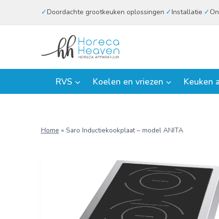
Doorgaan
Doordachte grootkeuken oplossingen
Installatie
On
naar
inhoud
RVS
Koelen en vriezen
Keuken a
Home
»
Saro Inductiekookplaat – model ANITA