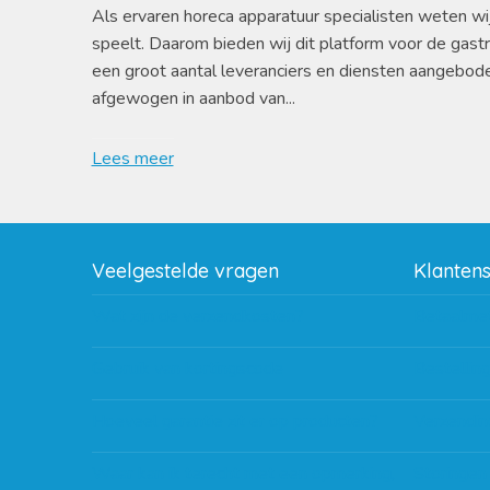
Als ervaren horeca apparatuur specialisten weten wi
speelt. Daarom bieden wij dit platform voor de gast
een groot aantal leveranciers en diensten aangebod
afgewogen in aanbod van...
Lees meer
Veelgestelde vragen
Klanten
Wat zijn de verzendkosten?
Betaalme
Gebruik van kortingscode
Bestellin
Hoeveel garantie zit er op producten?
Verzendin
Waar kan ik terecht met een opmerking,
Storingen