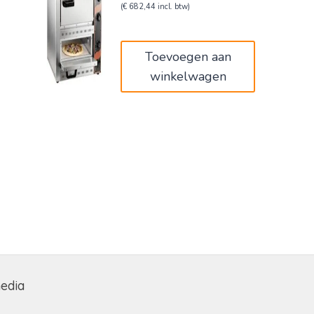
prijs
prijs
(
€
682,44
incl. btw)
was:
is:
€940,00.
€564,00.
Toevoegen aan
winkelwagen
media