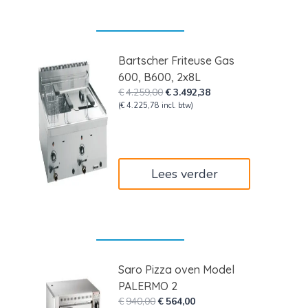
Bartscher Friteuse Gas
600, B600, 2x8L
Oorspronkelijke
Huidige
€
4.259,00
€
3.492,38
prijs
prijs
(
€
4.225,78
incl. btw)
was:
is:
€4.259,00.
€3.492,38.
Lees verder
Saro Pizza oven Model
PALERMO 2
Oorspronkelijke
Huidige
€
940,00
€
564,00