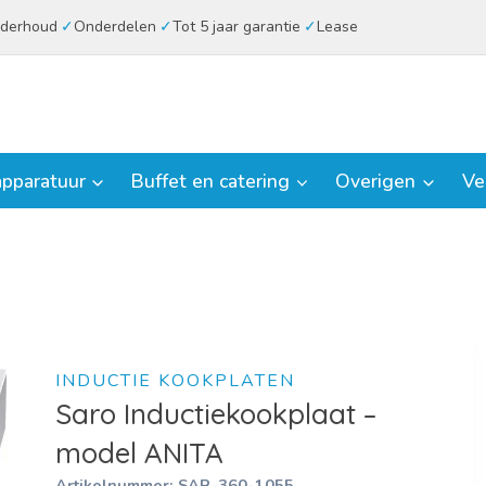
derhoud
Onderdelen
Tot 5 jaar garantie
Lease
pparatuur
Buffet en catering
Overigen
Ve
INDUCTIE KOOKPLATEN
Saro Inductiekookplaat –
model ANITA
Artikelnummer:
SAR-360-1055