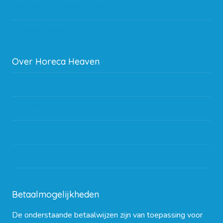
Storingen en goederen retour
Subsidie regeling EIA 2020
Over Horeca Heaven
Werken bij Horeca Heaven
Partners en links
Algemene voorwaarden
Contact opnemen
Blog
Betaalmogelijkheden
De onderstaande betaalwijzen zijn van toepassing voor