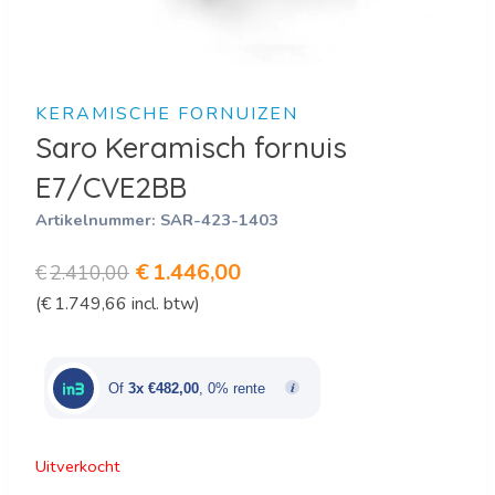
KERAMISCHE FORNUIZEN
Saro Keramisch fornuis
E7/CVE2BB
Artikelnummer:
SAR-423-1403
Oorspronkelijke
Huidige
€
1.446,00
€
2.410,00
(
€
1.749,66
incl. btw)
prijs
prijs
was:
is:
€2.410,00.
€1.446,00.
Of
3x €482,00
, 0% rente
Uitverkocht