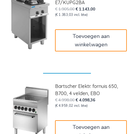
E7/KUPG2BA
Oorspronkelijke
Huidige
€
1.905,00
€
1.143,00
prijs
prijs
(
€
1.383,03
incl. btw)
was:
is:
€1.905,00.
€1.143,00.
Toevoegen aan
winkelwagen
Bartscher Elektr. fornuis 650,
B700, 4 velden, EBO
Oorspronkelijke
Huidige
€
4.998,00
€
4.098,36
prijs
prijs
(
€
4.959,02
incl. btw)
was:
is:
€4.998,00.
€4.098,36.
Toevoegen aan