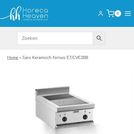
Doorgaan
naar
0
inhoud
Home
»
Saro Keramisch fornuis E7/CVE2BB