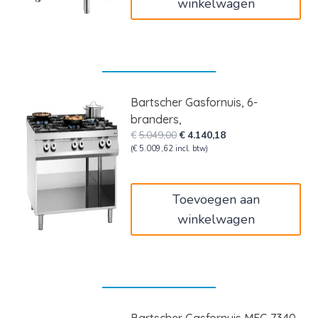
winkelwagen
Bartscher Gasfornuis, 6-
branders,
Oorspronkelijke
Huidige
€
5.049,00
€
4.140,18
prijs
prijs
(
€
5.009,62
incl. btw)
was:
is:
€5.049,00.
€4.140,18.
Toevoegen aan
winkelwagen