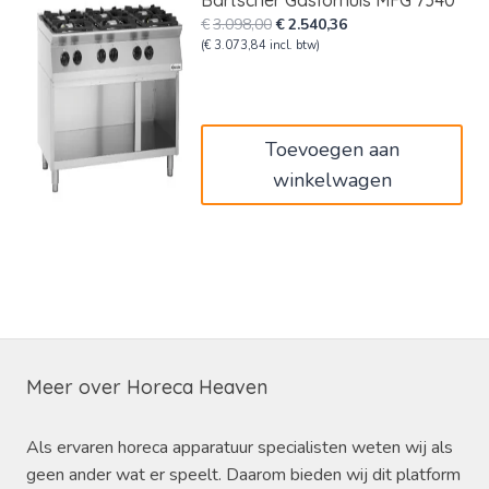
Bartscher Gasfornuis MFG 7340
Oorspronkelijke
Huidige
€
3.098,00
€
2.540,36
prijs
prijs
(
€
3.073,84
incl. btw)
was:
is:
€3.098,00.
€2.540,36.
Toevoegen aan
winkelwagen
Meer over Horeca Heaven
Als ervaren horeca apparatuur specialisten weten wij als
geen ander wat er speelt. Daarom bieden wij dit platform