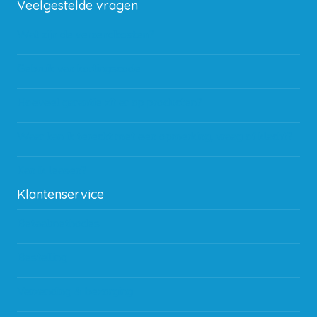
Veelgestelde vragen
Wat zijn de verzendkosten?
Gebruik van kortingscode
Hoeveel garantie zit er op producten?
Waar kan ik terecht met een opmerking, vraag of klacht?
Kan ik leasen?
Klantenservice
Betaalmethodes
Bestelling
Verzending & bezorging