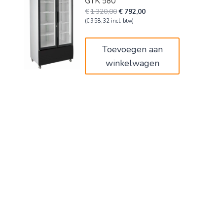
GTK 580
Oorspronkelijke
Huidige
€
1.320,00
€
792,00
prijs
prijs
(
€
958,32
incl. btw)
was:
is:
€1.320,00.
€792,00.
Toevoegen aan
winkelwagen