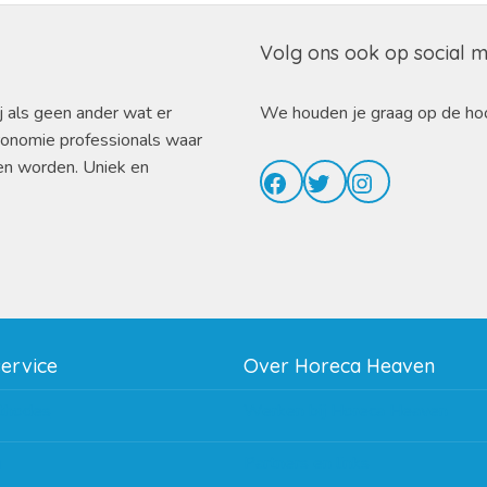
Volg ons ook op social 
j als geen ander wat er
We houden je graag op de ho
ronomie professionals waar
en worden. Uniek en
Facebook
Twitter
Instagram
service
Over Horeca Heaven
thodes
Werken bij Horeca Heaven
g
Partners en links