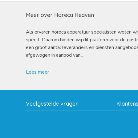
Meer over Horeca Heaven
Als ervaren horeca apparatuur specialisten weten wi
speelt. Daarom bieden wij dit platform voor de gast
een groot aantal leveranciers en diensten aangebod
afgewogen in aanbod van...
Lees meer
Veelgestelde vragen
Klanten
Wat zijn de verzendkosten?
Betaalme
Gebruik van kortingscode
Bestellin