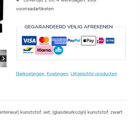
Levertijd 1 tot 4 werkdagen, voor
voorraadartikelen
GEGARANDEERD VEILIG AFREKENEN
Barkoelingen
,
Koelingen
,
Uitgelichte producten
(interieur) kunststof, wit; (glasdeurkozijn) kunststof, zwart