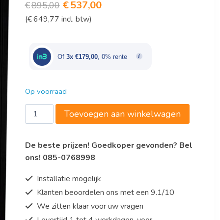
Oorspronkelijke
Huidige
€
537,00
€
895,00
(
€
649,77
incl. btw)
prijs
prijs
was:
is:
€895,00.
€537,00.
Of
3x €179,00
, 0% rente
Op voorraad
Saro
Toevoegen aan winkelwagen
Koelkast
Model
De beste prijzen! Goedkoper gevonden? Bel
GTK
ons! 085-0768998
310
aantal
Installatie mogelijk
Klanten beoordelen ons met een 9.1/10
We zitten klaar voor uw vragen