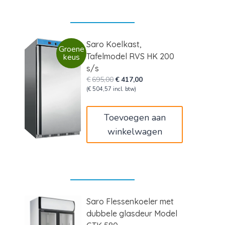
Saro Koelkast,
Groene
Tafelmodel RVS HK 200
keus
s/s
Oorspronkelijke
Huidige
€
695,00
€
417,00
prijs
prijs
(
€
504,57
incl. btw)
was:
is:
€695,00.
€417,00.
Toevoegen aan
winkelwagen
Saro Flessenkoeler met
dubbele glasdeur Model