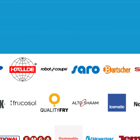
g & bezorging
Algemene voorwaarden
 en goederen retour
Contact opnemen
regeling EIA 2020
Blog