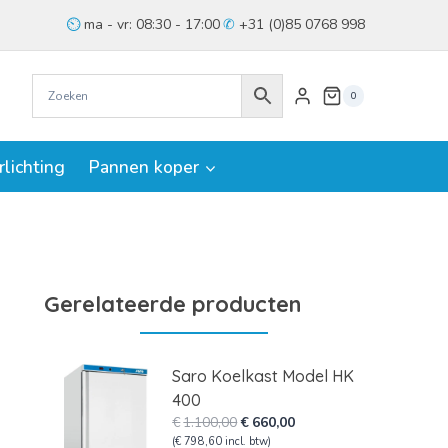
ma - vr: 08:30 - 17:00
+31 (0)85 0768 998
0
rlichting
Pannen koper
Gerelateerde producten
Saro Koelkast Model HK
400
Oorspronkelijke
Huidige
€
1.100,00
€
660,00
prijs
prijs
(
€
798,60
incl. btw)