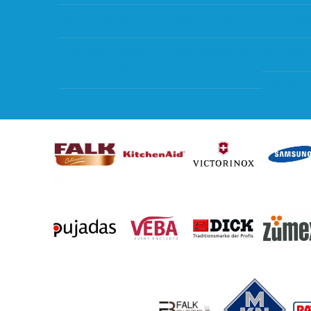
Hoeveel garantie zit er op producten?
Verzendin
Waar kan ik terecht met een opmerking,
Storingen
vraag of klacht?
Subsidie 
Kan ik leasen?