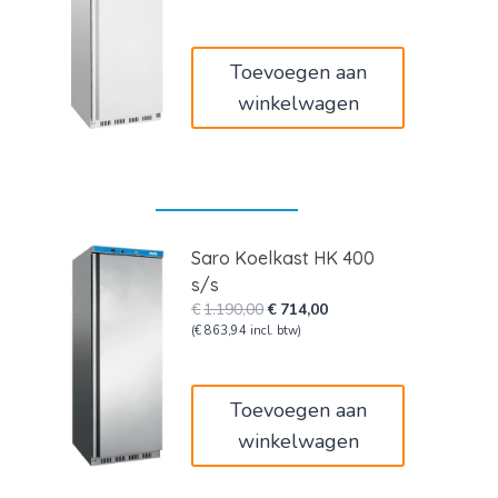
was:
is:
€1.100,00.
€660,00.
Toevoegen aan
winkelwagen
Saro Koelkast HK 400
s/s
Oorspronkelijke
Huidige
€
1.190,00
€
714,00
prijs
prijs
(
€
863,94
incl. btw)
was:
is:
€1.190,00.
€714,00.
Toevoegen aan
winkelwagen