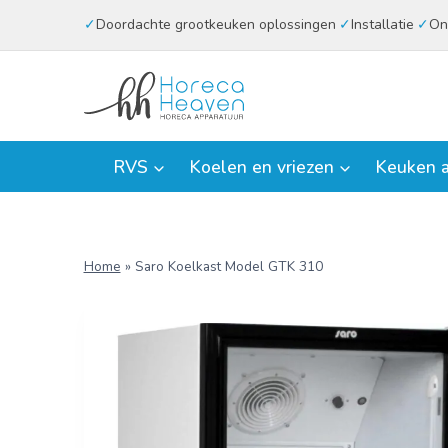
Doorgaan
Doordachte grootkeuken oplossingen
Installatie
On
naar
inhoud
RVS
Koelen en vriezen
Keuken a
Home
»
Saro Koelkast Model GTK 310