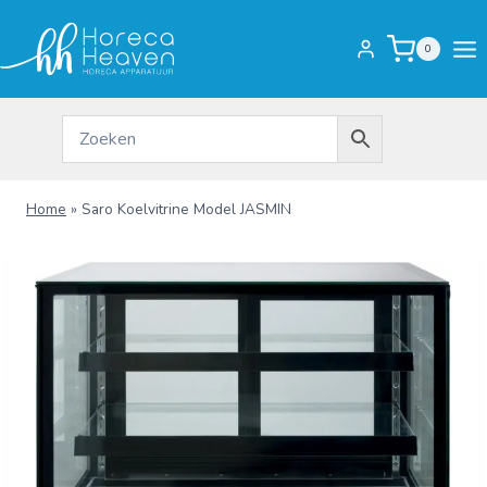
Doorgaan
naar
0
inhoud
Home
»
Saro Koelvitrine Model JASMIN