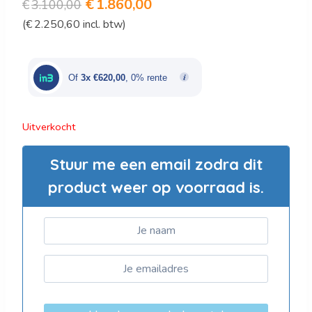
Oorspronkelijke
Huidige
€
1.860,00
€
3.100,00
(
€
2.250,60
incl. btw)
prijs
prijs
was:
is:
€3.100,00.
€1.860,00.
Of
3x €620,00
, 0% rente
Uitverkocht
Stuur me een email zodra dit
product weer op voorraad is.