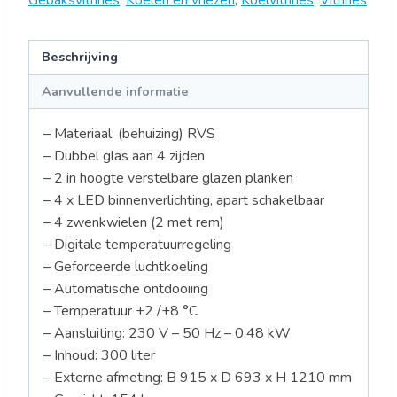
Gebaksvitrines
,
Koelen en vriezen
,
Koelvitrines
,
Vitrines
Beschrijving
Aanvullende informatie
– Materiaal: (behuizing) RVS
– Dubbel glas aan 4 zijden
– 2 in hoogte verstelbare glazen planken
– 4 x LED binnenverlichting, apart schakelbaar
– 4 zwenkwielen (2 met rem)
– Digitale temperatuurregeling
– Geforceerde luchtkoeling
– Automatische ontdooiing
– Temperatuur +2 /+8 °C
– Aansluiting: 230 V – 50 Hz – 0,48 kW
– Inhoud: 300 liter
– Externe afmeting: B 915 x D 693 x H 1210 mm