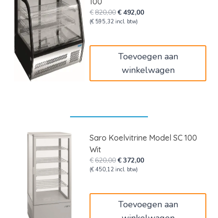
100
Oorspronkelijke
Huidige
€
820,00
€
492,00
prijs
prijs
(
€
595,32
incl. btw)
was:
is:
€820,00.
€492,00.
Toevoegen aan
winkelwagen
Saro Koelvitrine Model SC 100
Wit
Oorspronkelijke
Huidige
€
620,00
€
372,00
prijs
prijs
(
€
450,12
incl. btw)
was:
is:
€620,00.
€372,00.
Toevoegen aan
winkelwagen