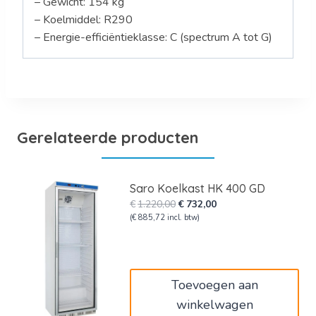
– Gewicht: 154 kg
– Koelmiddel: R290
– Energie-efficiëntieklasse: C (spectrum A tot G)
Gerelateerde producten
Saro Koelkast HK 400 GD
Oorspronkelijke
Huidige
€
1.220,00
€
732,00
prijs
prijs
(
€
885,72
incl. btw)
was:
is:
€1.220,00.
€732,00.
Toevoegen aan
winkelwagen