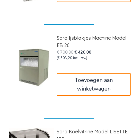
Saro Ijsblokjes Machine Model
EB 26
Oorspronkelijke
Huidige
€
700,00
€
420,00
prijs
prijs
(
€
508,20
incl. btw)
was:
is:
€700,00.
€420,00.
Toevoegen aan
winkelwagen
Saro Koelvitrine Model LISETTE