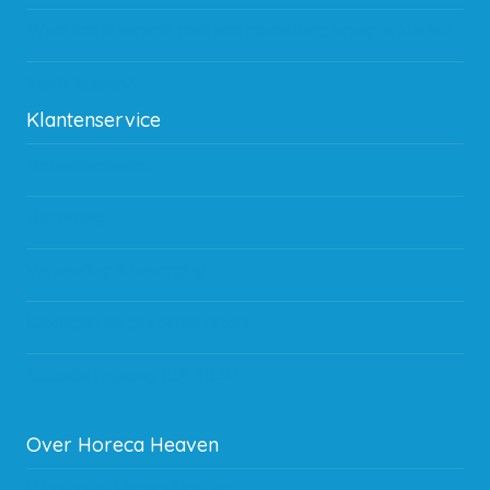
Waar kan ik terecht met een opmerking, vraag of klacht?
Kan ik leasen?
Klantenservice
Betaalmethodes
Bestelling
Verzending & bezorging
Storingen en goederen retour
Subsidie regeling EIA 2020
Over Horeca Heaven