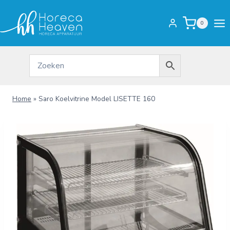
Doorgaan
naar
0
inhoud
Home
»
Saro Koelvitrine Model LISETTE 160