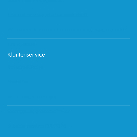
Gebruik van kortingscode
Hoeveel garantie zit er op producten?
Waar kan ik terecht met een opmerking, vraag of klacht?
Kan ik leasen?
Klantenservice
Betaalmethodes
Bestelling
Verzending & bezorging
Storingen en goederen retour
Subsidie regeling EIA 2020