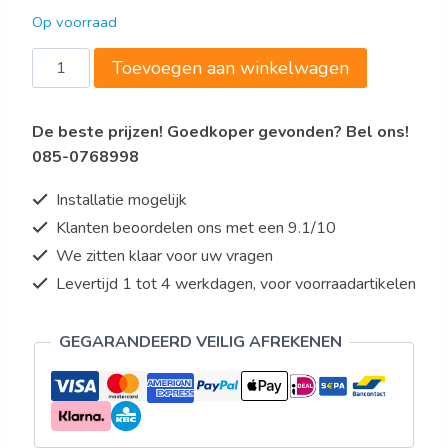
Op voorraad
Saro
Toevoegen aan winkelwagen
Koelvitrine
Model
De beste prijzen! Goedkoper gevonden? Bel ons!
LISETTE
085-0768998
160
aantal
Installatie mogelijk
Klanten beoordelen ons met een 9.1/10
We zitten klaar voor uw vragen
Levertijd 1 tot 4 werkdagen, voor voorraadartikelen
GEGARANDEERD VEILIG AFREKENEN