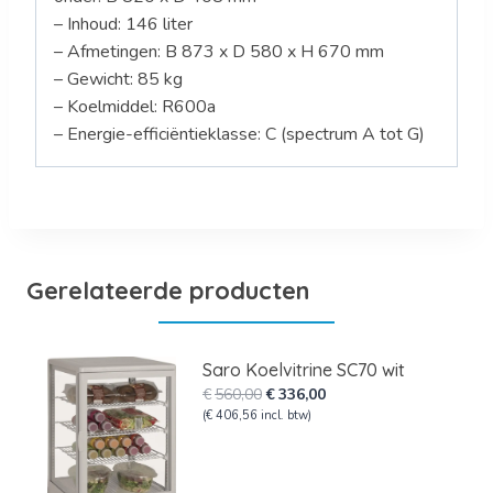
– Inhoud: 146 liter
– Afmetingen: B 873 x D 580 x H 670 mm
– Gewicht: 85 kg
– Koelmiddel: R600a
– Energie-efficiëntieklasse: C (spectrum A tot G)
Gerelateerde producten
Saro Koelvitrine SC70 wit
Oorspronkelijke
Huidige
€
560,00
€
336,00
prijs
prijs
(
€
406,56
incl. btw)
was:
is:
€560,00.
€336,00.