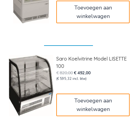
Toevoegen aan
winkelwagen
Saro Koelvitrine Model LISETTE
100
Oorspronkelijke
Huidige
€
820,00
€
492,00
prijs
prijs
(
€
595,32
incl. btw)
was:
is:
€820,00.
€492,00.
Toevoegen aan
winkelwagen