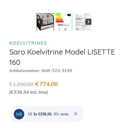
KOELVITRINES
Saro Koelvitrine Model LISETTE
160
Artikelnummer:
SAR-323-3190
Oorspronkelijke
Huidige
€
774,00
€
1.290,00
(
€
936,54
incl. btw)
prijs
prijs
was:
is:
€1.290,00.
€774,00.
Of
3x €258,00
, 0% rente