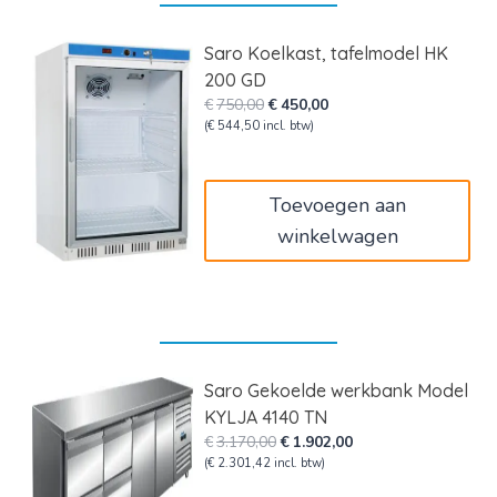
Saro Koelkast, tafelmodel HK
200 GD
Oorspronkelijke
Huidige
€
750,00
€
450,00
prijs
prijs
(
€
544,50
incl. btw)
was:
is:
€750,00.
€450,00.
Toevoegen aan
winkelwagen
Saro Gekoelde werkbank Model
KYLJA 4140 TN
Oorspronkelijke
Huidige
€
3.170,00
€
1.902,00
prijs
prijs
(
€
2.301,42
incl. btw)
was:
is: