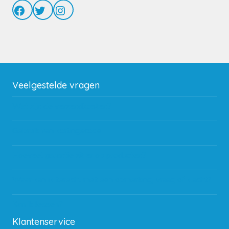
Facebook
Twitter
Instagram
Veelgestelde vragen
Wat zijn de verzendkosten?
Gebruik van kortingscode
Hoeveel garantie zit er op producten?
Waar kan ik terecht met een opmerking, vraag of klacht?
Kan ik leasen?
Klantenservice