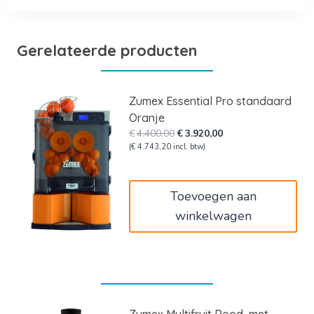
Gerelateerde producten
Zumex Essential Pro standaard
Oranje
Oorspronkelijke
Huidige
€
4.400,00
€
3.920,00
prijs
prijs
(
€
4.743,20
incl. btw)
was:
is:
€4.400,00.
€3.920,00.
Toevoegen aan
winkelwagen
Zumex Multifruit Rood, met