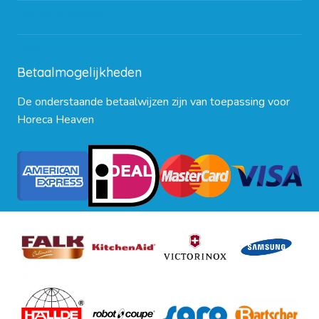
Contact opnemen
Blog
Betaalmogelijkheden
De onderstaande betaalwijzen zijn van toepassing voor
Horeca Heaven