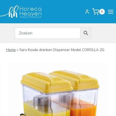
Doorgaan
naar
0
inhoud
Home
»
Saro Koude dranken Dispenser Model COROLLA 2G