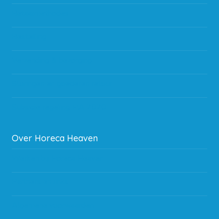
Betaalmethodes
Bestelling
Verzending & bezorging
Storingen en goederen retour
Subsidie regeling EIA 2020
Over Horeca Heaven
Werken bij Horeca Heaven
Partners en links
Algemene voorwaarden