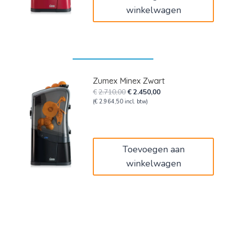
winkelwagen
Zumex Minex Zwart
Oorspronkelijke
Huidige
€
2.710,00
€
2.450,00
prijs
prijs
(
€
2.964,50
incl. btw)
was:
is:
€2.710,00.
€2.450,00.
Toevoegen aan
winkelwagen