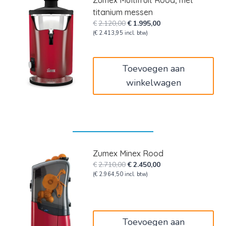
titanium messen
Oorspronkelijke
Huidige
€
2.120,00
€
1.995,00
prijs
prijs
(
€
2.413,95
incl. btw)
was:
is:
€2.120,00.
€1.995,00.
Toevoegen aan
winkelwagen
Zumex Minex Rood
Oorspronkelijke
Huidige
€
2.710,00
€
2.450,00
prijs
prijs
(
€
2.964,50
incl. btw)
was:
is:
€2.710,00.
€2.450,00.
Toevoegen aan