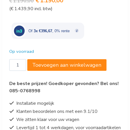
Oorspronkelijke
Huidige
€
1.190,00
€
1.190,00
(
€
1.439,90
incl. btw)
prijs
prijs
was:
is:
€1.190,00.
€1.190,00.
Of
3x €396,67
, 0% rente
Op voorraad
Saro
Toevoegen aan winkelwagen
Koude
dranken
De beste prijzen! Goedkoper gevonden? Bel ons!
Dispenser
085-0768998
Model
COROLLA
Installatie mogelijk
2G
Klanten beoordelen ons met een 9.1/10
aantal
We zitten klaar voor uw vragen
Levertijd 1 tot 4 werkdagen, voor voorraadartikelen