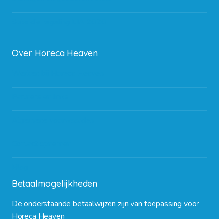
Subsidie regeling EIA 2020
Over Horeca Heaven
Werken bij Horeca Heaven
Partners en links
Algemene voorwaarden
Contact opnemen
Blog
Betaalmogelijkheden
De onderstaande betaalwijzen zijn van toepassing voor
Horeca Heaven