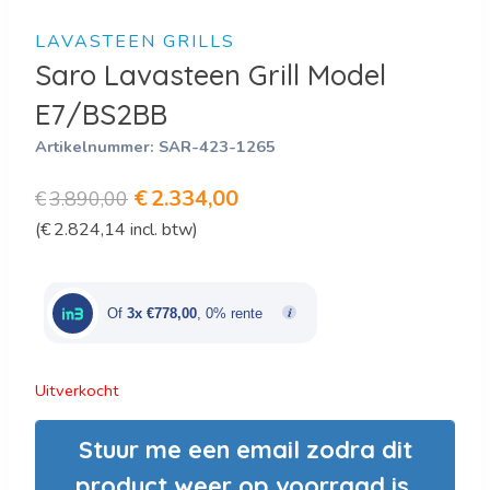
LAVASTEEN GRILLS
Saro Lavasteen Grill Model
E7/BS2BB
Artikelnummer:
SAR-423-1265
Oorspronkelijke
Huidige
€
2.334,00
€
3.890,00
(
€
2.824,14
incl. btw)
prijs
prijs
was:
is:
€3.890,00.
€2.334,00.
Of
3x €778,00
, 0% rente
Uitverkocht
Stuur me een email zodra dit
product weer op voorraad is.