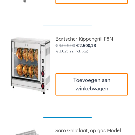
Bartscher Kippengrill P8N
Oorspronkelijke
Huidige
€
3.049,00
€
2.500,18
prijs
prijs
(
€
3.025,22
incl. btw)
was:
is:
€3.049,00.
€2.500,18.
Toevoegen aan
winkelwagen
Saro Grillplaat, op gas Model