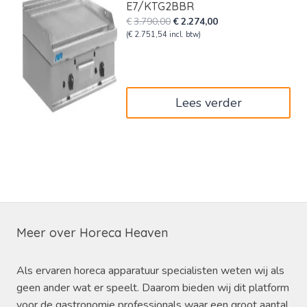
E7/KTG2BBR
Oorspronkelijke
Huidige
€
3.790,00
€
2.274,00
prijs
prijs
(
€
2.751,54
incl. btw)
was:
is:
€3.790,00.
€2.274,00.
Lees verder
Meer over Horeca Heaven
Als ervaren horeca apparatuur specialisten weten wij als
geen ander wat er speelt. Daarom bieden wij dit platform
voor de gastronomie professionals waar een groot aantal