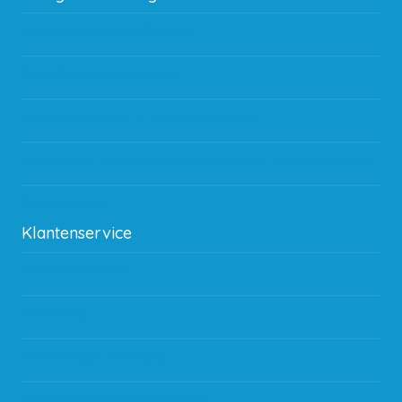
Wat zijn de verzendkosten?
Gebruik van kortingscode
Hoeveel garantie zit er op producten?
Waar kan ik terecht met een opmerking, vraag of klacht?
Kan ik leasen?
Klantenservice
Betaalmethodes
Bestelling
Verzending & bezorging
Storingen en goederen retour