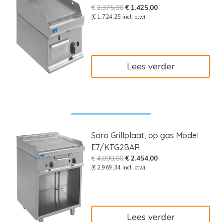
Oorspronkelijke
Huidige
€
2.375,00
€
1.425,00
prijs
prijs
(
€
1.724,25
incl. btw)
was:
is:
€2.375,00.
€1.425,00.
Lees verder
Saro Grillplaat, op gas Model
E7/KTG2BAR
Oorspronkelijke
Huidige
€
4.090,00
€
2.454,00
prijs
prijs
(
€
2.969,34
incl. btw)
was:
is:
€4.090,00.
€2.454,00.
Lees verder