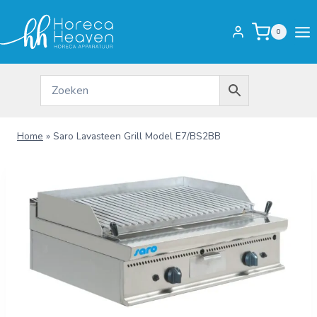
Doorgaan
naar
0
inhoud
Home
»
Saro Lavasteen Grill Model E7/BS2BB