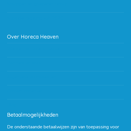
Storingen en goederen retour
Subsidie regeling EIA 2020
Over Horeca Heaven
Werken bij Horeca Heaven
Partners en links
Algemene voorwaarden
Contact opnemen
Blog
Betaalmogelijkheden
De onderstaande betaalwijzen zijn van toepassing voor