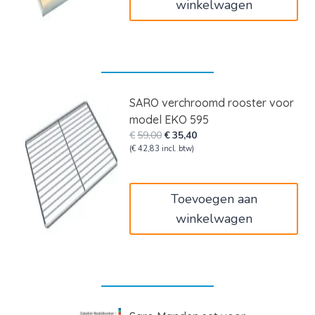
winkelwagen
SARO verchroomd rooster voor
model EKO 595
Oorspronkelijke
Huidige
€
59,00
€
35,40
prijs
prijs
(
€
42,83
incl. btw)
was:
is:
€59,00.
€35,40.
Toevoegen aan
winkelwagen