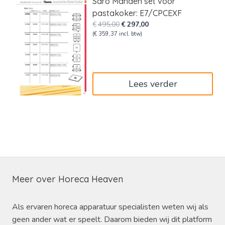
Saro Manden set voor
pastakoker: E7/CPCEXF
Oorspronkelijke
Huidige
€
495,00
€
297,00
prijs
prijs
(
€
359,37
incl. btw)
was:
is:
€495,00.
€297,00.
Lees verder
Meer over Horeca Heaven
Als ervaren horeca apparatuur specialisten weten wij als
geen ander wat er speelt. Daarom bieden wij dit platform