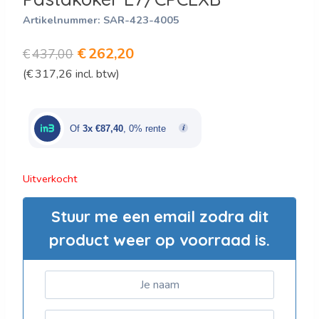
Artikelnummer:
SAR-423-4005
Oorspronkelijke
Huidige
€
262,20
€
437,00
(
€
317,26
incl. btw)
prijs
prijs
was:
is:
€437,00.
€262,20.
Of
3x €87,40
, 0% rente
Uitverkocht
Stuur me een email zodra dit
product weer op voorraad is.