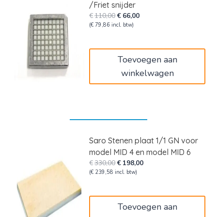
/Friet snijder
Oorspronkelijke
Huidige
€
110,00
€
66,00
prijs
prijs
(
€
79,86
incl. btw)
was:
is:
€110,00.
€66,00.
Toevoegen aan
winkelwagen
Saro Stenen plaat 1/1 GN voor
model MID 4 en model MID 6
Oorspronkelijke
Huidige
€
330,00
€
198,00
prijs
prijs
(
€
239,58
incl. btw)
was:
is:
€330,00.
€198,00.
Toevoegen aan