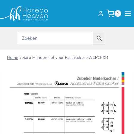
Doorgaan
naar
0
inhoud
Home
»
Saro Manden set voor Pastakoker E7/CPCEXB