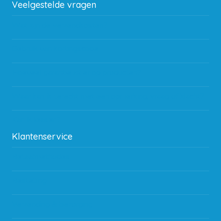
Veelgestelde vragen
Wat zijn de verzendkosten?
Gebruik van kortingscode
Hoeveel garantie zit er op producten?
Waar kan ik terecht met een opmerking, vraag of klacht?
Kan ik leasen?
Klantenservice
Betaalmethodes
Bestelling
Verzending & bezorging