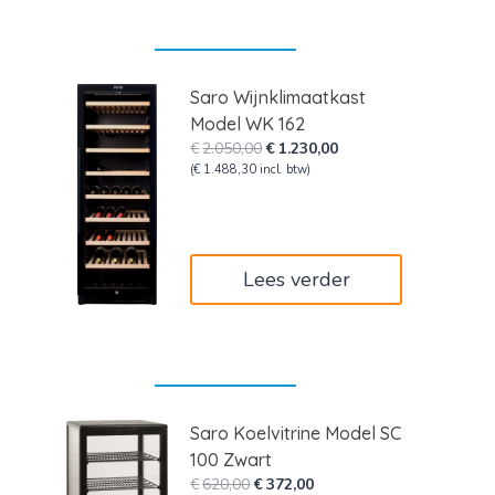
Saro Wijnklimaatkast
Model WK 162
Oorspronkelijke
Huidige
€
2.050,00
€
1.230,00
prijs
prijs
(
€
1.488,30
incl. btw)
was:
is:
€2.050,00.
€1.230,00.
Lees verder
Saro Koelvitrine Model SC
100 Zwart
Oorspronkelijke
Huidige
€
620,00
€
372,00