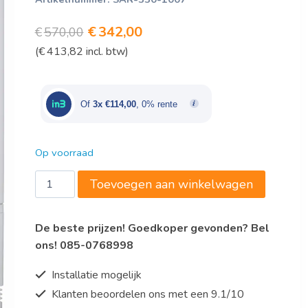
Oorspronkelijke
Huidige
€
342,00
€
570,00
(
€
413,82
incl. btw)
prijs
prijs
was:
is:
€570,00.
€342,00.
Of
3x €114,00
, 0% rente
Op voorraad
Saro
Toevoegen aan winkelwagen
Mini-
koelvitrine
De beste prijzen! Goedkoper gevonden? Bel
model
ons! 085-0768998
SC
80
Installatie mogelijk
wit
Klanten beoordelen ons met een 9.1/10
aantal