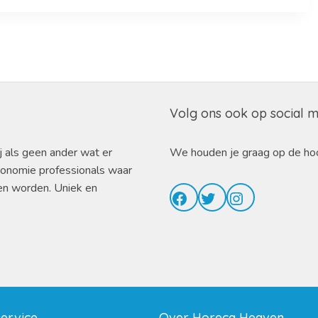
Volg ons ook op social 
j als geen ander wat er
We houden je graag op de ho
ronomie professionals waar
en worden. Uniek en
Facebook
Twitter
Instagram
service
Over Horeca Heaven