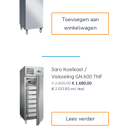
was:
is:
€2.107,00.
€1.264,20.
Toevoegen aan
winkelwagen
Saro Koelkast /
Viskoeling GN 600 TNF
Oorspronkelijke
Huidige
€
2.800,00
€
1.680,00
prijs
prijs
(
€
2.032,80
incl. btw)
was:
is:
€2.800,00.
€1.680,00.
Lees verder