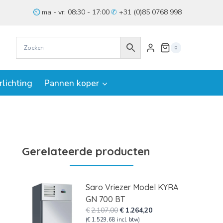
ma - vr: 08:30 - 17:00
+31 (0)85 0768 998
0
rlichting
Pannen koper
Gerelateerde producten
Saro Vriezer Model KYRA
GN 700 BT
Oorspronkelijke
Huidige
€
2.107,00
€
1.264,20
prijs
prijs
(
€
1.529,68
incl. btw)