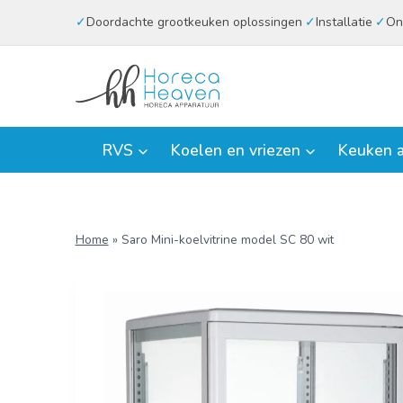
Doorgaan
Doordachte grootkeuken oplossingen
Installatie
On
naar
inhoud
RVS
Koelen en vriezen
Keuken a
Home
»
Saro Mini-koelvitrine model SC 80 wit