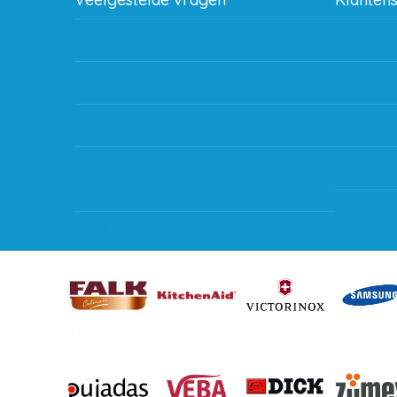
Wat zijn de verzendkosten?
Betaalme
Gebruik van kortingscode
Bestellin
Hoeveel garantie zit er op producten?
Verzendin
Waar kan ik terecht met een opmerking,
Storingen
vraag of klacht?
Subsidie 
Kan ik leasen?