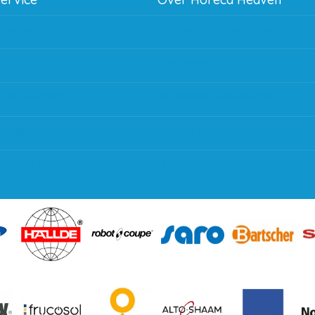
thodes
Werken bij Horeca Heaven
g
Partners en links
g & bezorging
Algemene voorwaarden
 en goederen retour
Contact opnemen
regeling EIA 2020
Blog