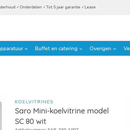
derhoud
Onderdelen
Tot 5 jaar garantie
Lease
pparatuur
Buffet en catering
Overigen
Ve
KOELVITRINES
Saro Mini-koelvitrine model
SC 80 wit
Artikelnummer:
SAR-330-1007