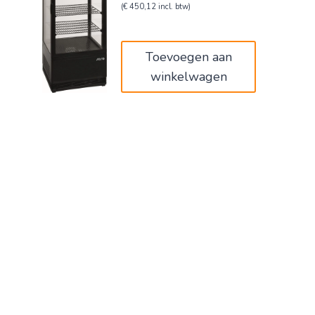
prijs
prijs
(
€
450,12
incl. btw)
was:
is:
€620,00.
€372,00.
Toevoegen aan
winkelwagen