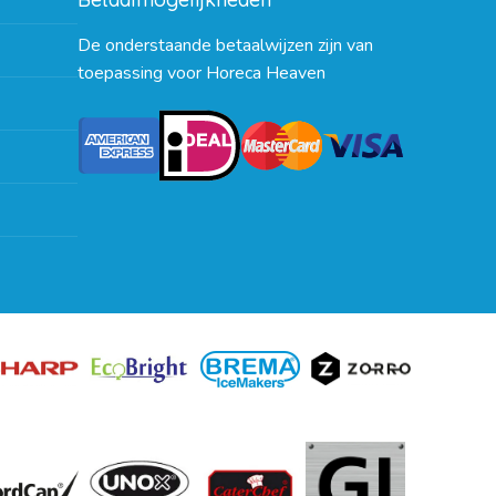
De onderstaande betaalwijzen zijn van
toepassing voor Horeca Heaven