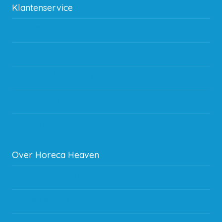
Klantenservice
Betaalmethodes
Bestelling
Verzending & bezorging
Storingen en goederen retour
Subsidie regeling EIA 2020
Over Horeca Heaven
Werken bij Horeca Heaven
Partners en links