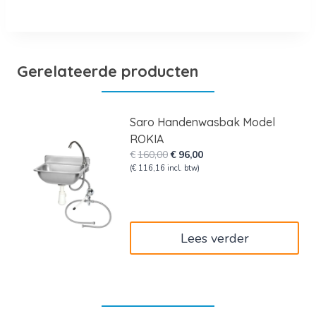
Gerelateerde producten
Saro Handenwasbak Model
ROKIA
Oorspronkelijke
Huidige
€
160,00
€
96,00
prijs
prijs
(
€
116,16
incl. btw)
was:
is:
€160,00.
€96,00.
Lees verder