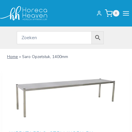
Doorgaan
naar
0
inhoud
Home
»
Saro Opzetstuk, 1400mm