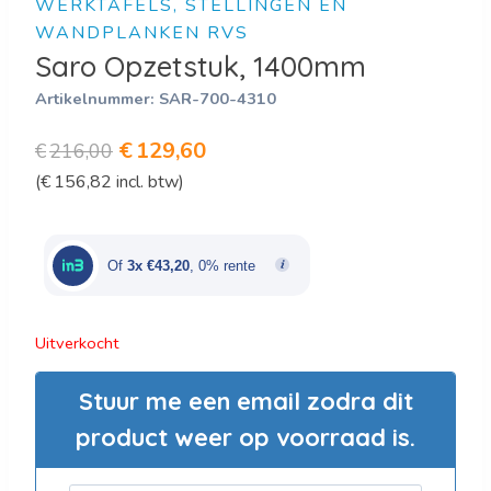
WERKTAFELS, STELLINGEN EN
WANDPLANKEN RVS
Saro Opzetstuk, 1400mm
Artikelnummer:
SAR-700-4310
Oorspronkelijke
Huidige
€
129,60
€
216,00
(
€
156,82
incl. btw)
prijs
prijs
was:
is:
€216,00.
€129,60.
Of
3x €43,20
, 0% rente
Uitverkocht
Stuur me een email zodra dit
product weer op voorraad is.