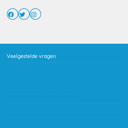
Facebook
Twitter
Instagram
Veelgestelde vragen
Wat zijn de verzendkosten?
Gebruik van kortingscode
Hoeveel garantie zit er op producten?
Waar kan ik terecht met een opmerking, vraag of klacht?
Kan ik leasen?