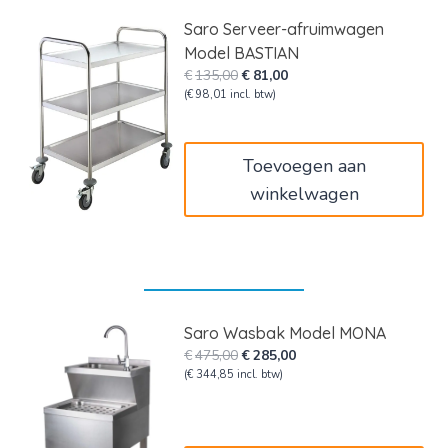
Saro Serveer-afruimwagen
Model BASTIAN
Oorspronkelijke
Huidige
€
135,00
€
81,00
prijs
prijs
(
€
98,01
incl. btw)
was:
is:
€135,00.
€81,00.
Toevoegen aan
winkelwagen
Saro Wasbak Model MONA
Oorspronkelijke
Huidige
€
475,00
€
285,00
prijs
prijs
(
€
344,85
incl. btw)
was:
is:
€475,00.
€285,00.