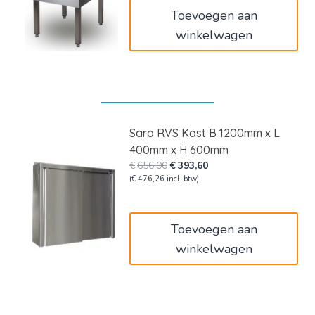
Toevoegen aan
winkelwagen
Saro RVS Kast B 1200mm x L
400mm x H 600mm
Oorspronkelijke
Huidige
€
656,00
€
393,60
prijs
prijs
(
€
476,26
incl. btw)
was:
is:
€656,00.
€393,60.
Toevoegen aan
winkelwagen