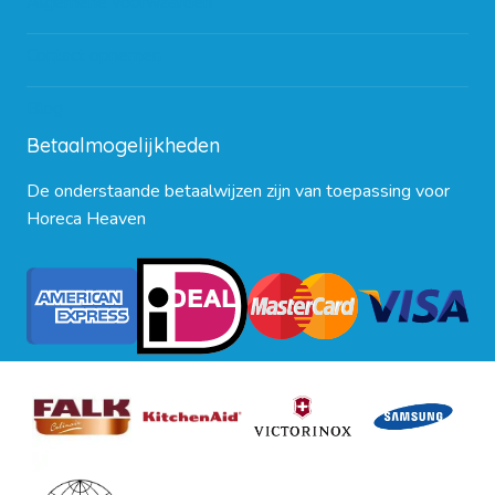
Algemene voorwaarden
Contact opnemen
Blog
Betaalmogelijkheden
De onderstaande betaalwijzen zijn van toepassing voor
Horeca Heaven