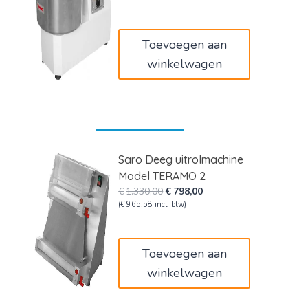
was:
is:
€2.285,00.
€1.371,00.
Toevoegen aan
winkelwagen
Saro Deeg uitrolmachine
Model TERAMO 2
Oorspronkelijke
Huidige
€
1.330,00
€
798,00
prijs
prijs
(
€
965,58
incl. btw)
was:
is:
€1.330,00.
€798,00.
Toevoegen aan
winkelwagen