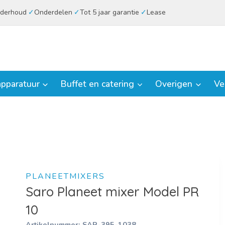
derhoud
Onderdelen
Tot 5 jaar garantie
Lease
pparatuur
Buffet en catering
Overigen
Ve
PLANEETMIXERS
Saro Planeet mixer Model PR
10
Artikelnummer:
SAR-395-1038