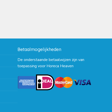
Betaalmogelijkheden
De onderstaande betaalwijzen zijn van
toepassing voor Horeca Heaven