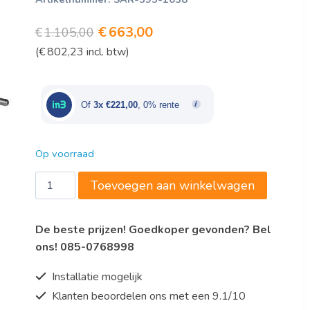
Oorspronkelijke
Huidige
€
663,00
€
1.105,00
(
€
802,23
incl. btw)
prijs
prijs
was:
is:
€1.105,00.
€663,00.
Of
3x €221,00
, 0% rente
Op voorraad
Saro
Toevoegen aan winkelwagen
Planeet
mixer
De beste prijzen! Goedkoper gevonden? Bel
Model
ons! 085-0768998
PR
10
Installatie mogelijk
aantal
Klanten beoordelen ons met een 9.1/10