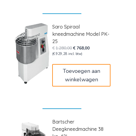
Saro Spiraal
kneedmachine Model PK-
25
Oorspronkelijke
Huidige
€
1.280,00
€
768,00
prijs
prijs
(
€
929,28
incl. btw)
was:
is:
€1.280,00.
€768,00.
Toevoegen aan
winkelwagen
Bartscher
Deegkneedmachine 38