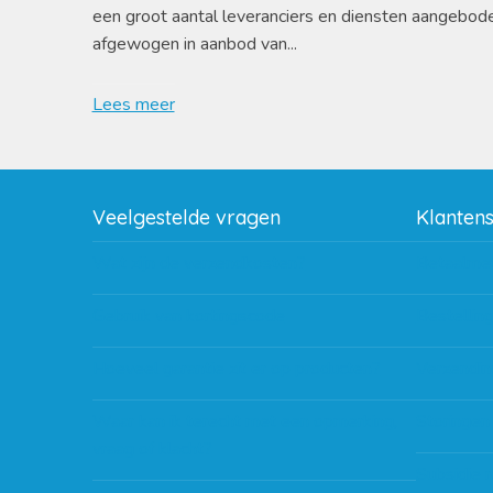
een groot aantal leveranciers en diensten aangebod
afgewogen in aanbod van...
Lees meer
Veelgestelde vragen
Klanten
Wat zijn de verzendkosten?
Betaalme
Gebruik van kortingscode
Bestellin
Hoeveel garantie zit er op producten?
Verzendin
Waar kan ik terecht met een opmerking,
Storingen
vraag of klacht?
Subsidie 