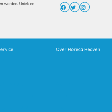
en worden. Uniek en
Facebook
Twitter
Instagram
service
Over Horeca Heaven
thodes
Werken bij Horeca Heaven
g
Partners en links
g & bezorging
Algemene voorwaarden
 en goederen retour
Contact opnemen
regeling EIA 2020
Blog