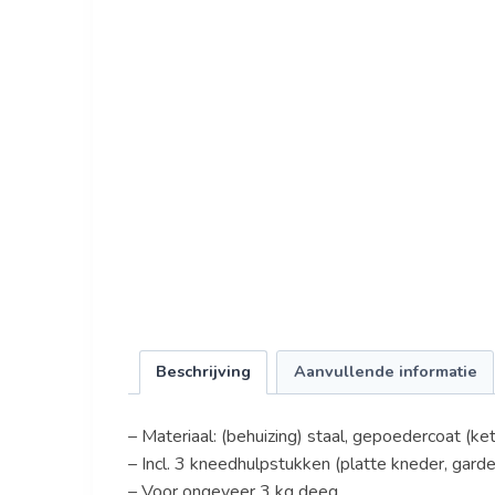
Beschrijving
Aanvullende informatie
– Materiaal: (behuizing) staal, gepoedercoat (ket
– Incl. 3 kneedhulpstukken (platte kneder, gard
– Voor ongeveer 3 kg deeg