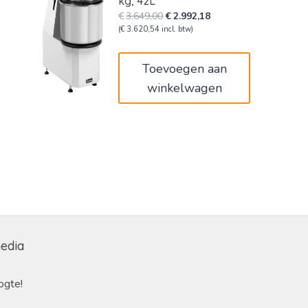
kg, 42L
Oorspronkelijke
Huidige
€
3.649,00
€
2.992,18
prijs
prijs
(
€
3.620,54
incl. btw)
was:
is:
€3.649,00.
€2.992,18.
Toevoegen aan
winkelwagen
media
ogte!