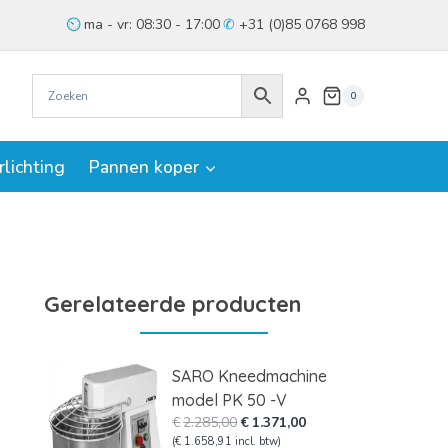
ma - vr: 08:30 - 17:00
+31 (0)85 0768 998
0
rlichting
Pannen koper
Gerelateerde producten
SARO Kneedmachine
model PK 50 -V
Oorspronkelijke
Huidige
€
2.285,00
€
1.371,00
prijs
prijs
(
€
1.658,91
incl. btw)