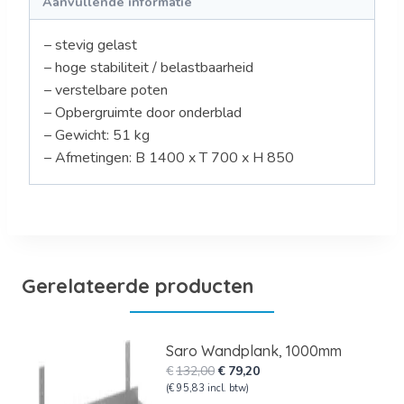
Aanvullende informatie
– stevig gelast
– hoge stabiliteit / belastbaarheid
– verstelbare poten
– Opbergruimte door onderblad
– Gewicht: 51 kg
– Afmetingen: B 1400 x T 700 x H 850
Gerelateerde producten
Saro Wandplank, 1000mm
Oorspronkelijke
Huidige
€
132,00
€
79,20
prijs
prijs
(
€
95,83
incl. btw)