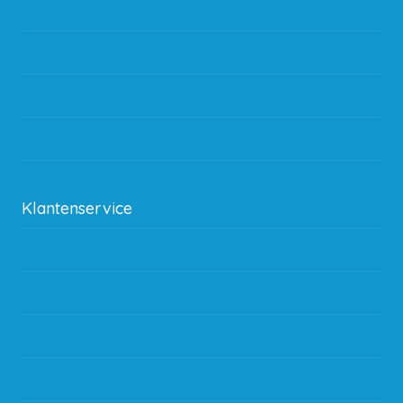
Wat zijn de verzendkosten?
Gebruik van kortingscode
Hoeveel garantie zit er op producten?
Waar kan ik terecht met een opmerking, vraag of klacht?
Kan ik leasen?
Klantenservice
Betaalmethodes
Bestelling
Verzending & bezorging
Storingen en goederen retour