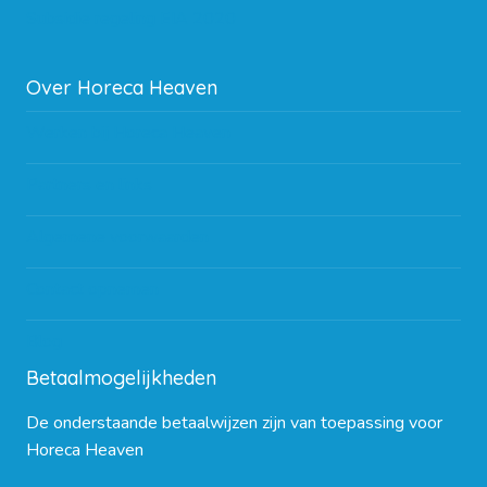
Subsidie regeling EIA 2020
Over Horeca Heaven
Werken bij Horeca Heaven
Partners en links
Algemene voorwaarden
Contact opnemen
Blog
Betaalmogelijkheden
De onderstaande betaalwijzen zijn van toepassing voor
Horeca Heaven