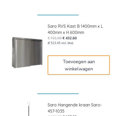
Saro RVS Kast B 1400mm x L
400mm x H 600mm
Oorspronkelijke
Huidige
€
721,00
€
432,60
prijs
prijs
(
€
523,45
incl. btw)
was:
is:
€721,00.
€432,60.
Toevoegen aan
winkelwagen
Saro Hangende kraan Saro-
457-1035