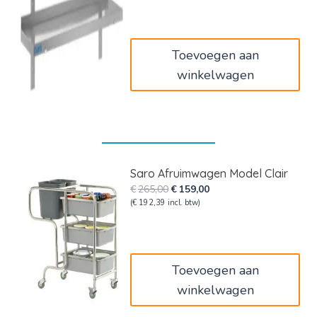
was:
is:
€132,00.
€79,20.
Toevoegen aan
winkelwagen
Saro Afruimwagen Model Clair
Oorspronkelijke
Huidige
€
265,00
€
159,00
prijs
prijs
(
€
192,39
incl. btw)
was:
is:
€265,00.
€159,00.
Toevoegen aan
winkelwagen