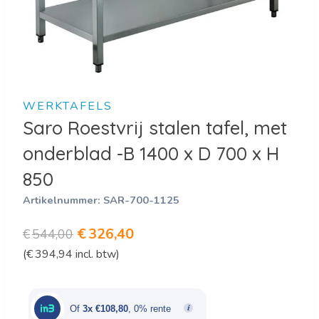
WERKTAFELS
Saro Roestvrij stalen tafel, met
onderblad -B 1400 x D 700 x H
850
Artikelnummer:
SAR-700-1125
Oorspronkelijke
Huidige
€
326,40
€
544,00
(
€
394,94
incl. btw)
prijs
prijs
was:
is:
€544,00.
€326,40.
Of
3x €108,80
, 0% rente