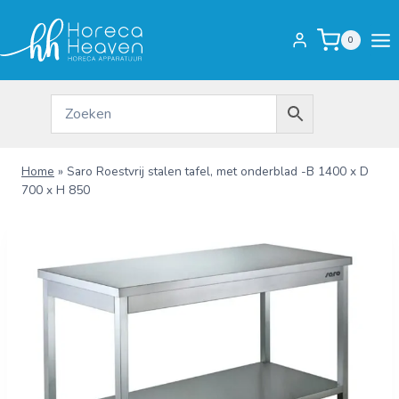
Doorgaan
naar
0
inhoud
Home
»
Saro Roestvrij stalen tafel, met onderblad -B 1400 x D
700 x H 850