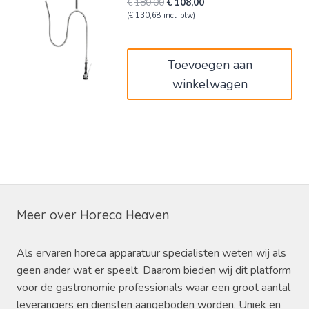
Oorspronkelijke
Huidige
€
180,00
€
108,00
prijs
prijs
(
€
130,68
incl. btw)
was:
is:
€180,00.
€108,00.
Toevoegen aan
winkelwagen
Meer over Horeca Heaven
Als ervaren horeca apparatuur specialisten weten wij als
geen ander wat er speelt. Daarom bieden wij dit platform
voor de gastronomie professionals waar een groot aantal
leveranciers en diensten aangeboden worden. Uniek en