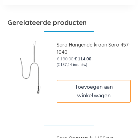
Gerelateerde producten
Saro Hangende kraan Saro 457-
1040
Oorspronkelijke
Huidige
€
190,00
€
114,00
prijs
prijs
(
€
137,94
incl. btw)
was:
is:
€190,00.
€114,00.
Toevoegen aan
winkelwagen