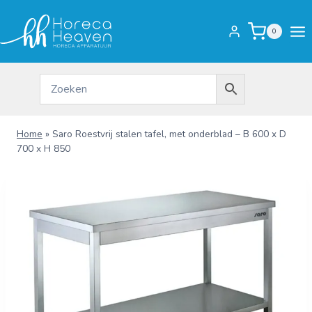
Doorgaan
naar
0
inhoud
Home
»
Saro Roestvrij stalen tafel, met onderblad – B 600 x D
700 x H 850