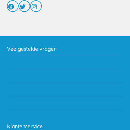
Facebook
Twitter
Instagram
Veelgestelde vragen
Wat zijn de verzendkosten?
Gebruik van kortingscode
Hoeveel garantie zit er op producten?
Waar kan ik terecht met een opmerking, vraag of klacht?
Kan ik leasen?
Klantenservice