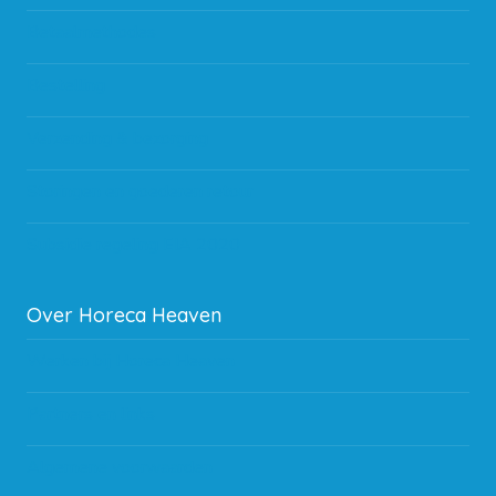
Betaalmethodes
Bestelling
Verzending & bezorging
Storingen en goederen retour
Subsidie regeling EIA 2020
Over Horeca Heaven
Werken bij Horeca Heaven
Partners en links
Algemene voorwaarden