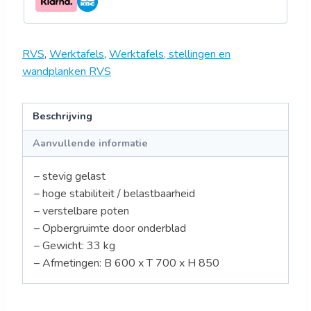
aantal
RVS
,
Werktafels
,
Werktafels, stellingen en
wandplanken RVS
Beschrijving
Aanvullende informatie
– stevig gelast
– hoge stabiliteit / belastbaarheid
– verstelbare poten
– Opbergruimte door onderblad
– Gewicht: 33 kg
– Afmetingen: B 600 x T 700 x H 850