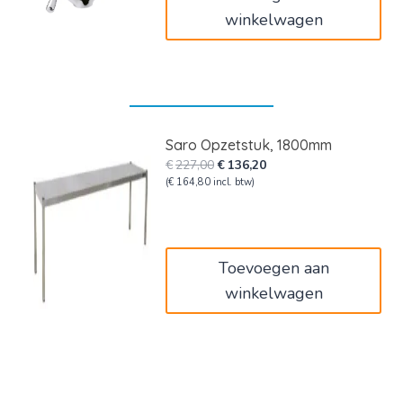
winkelwagen
Saro Opzetstuk, 1800mm
Oorspronkelijke
Huidige
€
227,00
€
136,20
prijs
prijs
(
€
164,80
incl. btw)
was:
is:
€227,00.
€136,20.
Toevoegen aan
winkelwagen