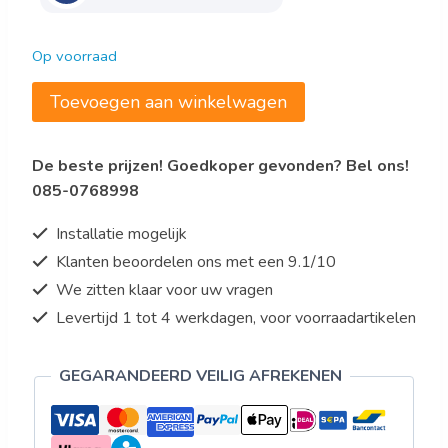
Op voorraad
Saro
Toevoegen aan winkelwagen
Roestvrij
stalen
De beste prijzen! Goedkoper gevonden? Bel ons!
tafel,
085-0768998
met
onderblad
Installatie mogelijk
-
Klanten beoordelen ons met een 9.1/10
B
We zitten klaar voor uw vragen
600
x
Levertijd 1 tot 4 werkdagen, voor voorraadartikelen
D
700
GEGARANDEERD VEILIG AFREKENEN
x
H
850