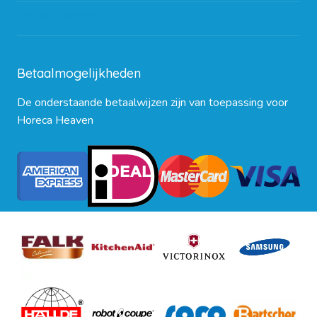
Contact opnemen
Blog
Betaalmogelijkheden
De onderstaande betaalwijzen zijn van toepassing voor
Horeca Heaven