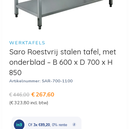
WERKTAFELS
Saro Roestvrij stalen tafel, met
onderblad – B 600 x D 700 x H
850
Artikelnummer:
SAR-700-1100
Oorspronkelijke
Huidige
€
267,60
€
446,00
(
€
323,80
incl. btw)
prijs
prijs
was:
is:
€446,00.
€267,60.
Of
3x €89,20
, 0% rente