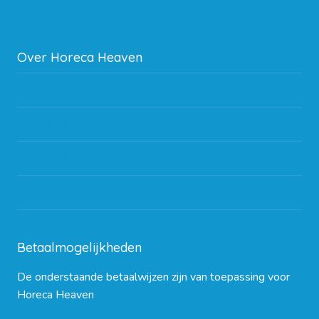
Subsidie regeling EIA 2020
Over Horeca Heaven
Werken bij Horeca Heaven
Partners en links
Algemene voorwaarden
Contact opnemen
Blog
Betaalmogelijkheden
De onderstaande betaalwijzen zijn van toepassing voor
Horeca Heaven