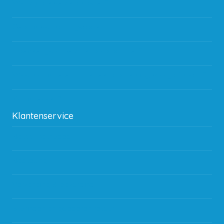
Wat zijn de verzendkosten?
Gebruik van kortingscode
Hoeveel garantie zit er op producten?
Waar kan ik terecht met een opmerking, vraag of klacht?
Kan ik leasen?
Klantenservice
Betaalmethodes
Bestelling
Verzending & bezorging
Storingen en goederen retour