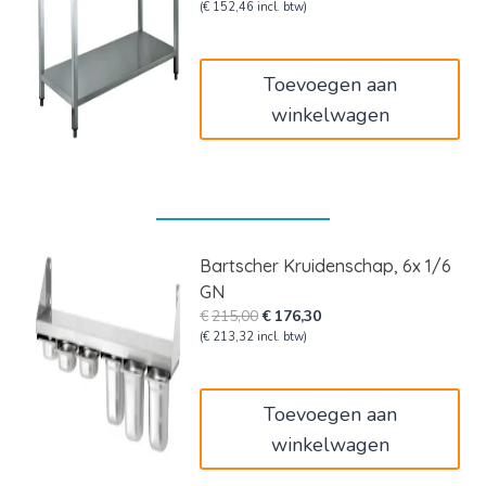
prijs
prijs
(
€
152,46
incl. btw)
was:
is:
€210,00.
€126,00.
Toevoegen aan
winkelwagen
Bartscher Kruidenschap, 6x 1/6
GN
Oorspronkelijke
Huidige
€
215,00
€
176,30
prijs
prijs
(
€
213,32
incl. btw)
was:
is:
€215,00.
€176,30.
Toevoegen aan
winkelwagen