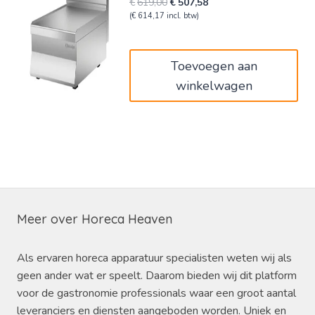
Oorspronkelijke
Huidige
€
619,00
€
507,58
prijs
prijs
(
€
614,17
incl. btw)
was:
is:
€619,00.
€507,58.
Toevoegen aan
winkelwagen
Meer over Horeca Heaven
Als ervaren horeca apparatuur specialisten weten wij als
geen ander wat er speelt. Daarom bieden wij dit platform
voor de gastronomie professionals waar een groot aantal
leveranciers en diensten aangeboden worden. Uniek en