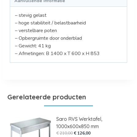
Aanvullende informatie
– stevig gelast
– hoge stabiliteit / belastbaarheid
– verstelbare poten
– Opbergruimte door onderblad
– Gewicht: 41 kg
– Afmetingen: B 1400 x T 600 x H 853
Gerelateerde producten
Saro RVS Werktafel,
1000x600x850 mm
Oorspronkelijke
Huidige
€
210,00
€
126,00