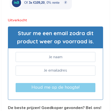
€546,00.
€327,60.
Of
3x €109,20
, 0% rente
Uitverkocht
Stuur me een email zodra dit
product weer op voorraad is.
Houd me op de hoogte!
De beste prijzen! Goedkoper gevonden? Bel ons!