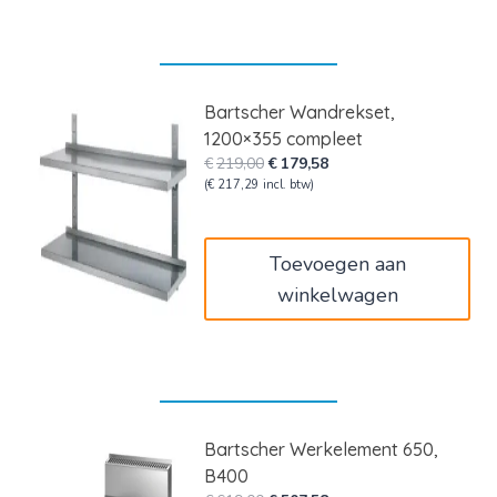
Bartscher Wandrekset,
1200×355 compleet
Oorspronkelijke
Huidige
€
219,00
€
179,58
prijs
prijs
(
€
217,29
incl. btw)
was:
is:
€219,00.
€179,58.
Toevoegen aan
winkelwagen
Bartscher Werkelement 650,
B400