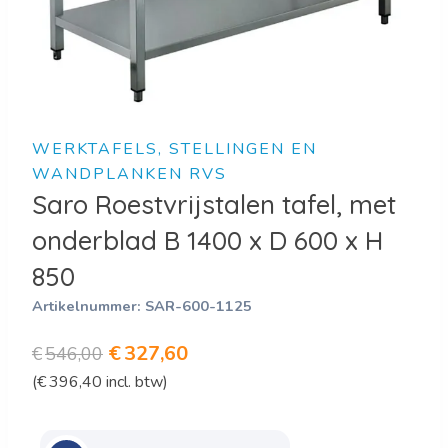
WERKTAFELS, STELLINGEN EN
WANDPLANKEN RVS
Saro Roestvrijstalen tafel, met
onderblad B 1400 x D 600 x H
850
Artikelnummer:
SAR-600-1125
Oorspronkelijke
Huidige
€
327,60
€
546,00
(
€
396,40
incl. btw)
prijs
prijs
was:
is: