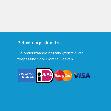
Betaalmogelijkheden
De onderstaande betaalwijzen zijn van
toepassing voor Horeca Heaven