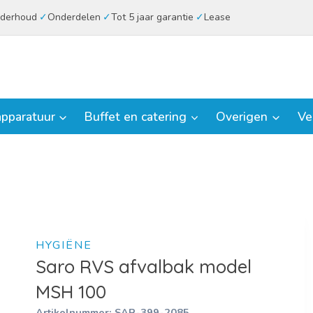
derhoud
Onderdelen
Tot 5 jaar garantie
Lease
pparatuur
Buffet en catering
Overigen
Ve
HYGIËNE
Saro RVS afvalbak model
MSH 100
Artikelnummer:
SAR-399-2085