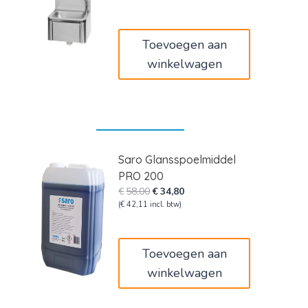
was:
is:
€225,00.
€135,00.
Toevoegen aan
winkelwagen
Saro Glansspoelmiddel
PRO 200
Oorspronkelijke
Huidige
€
58,00
€
34,80
prijs
prijs
(
€
42,11
incl. btw)
was:
is:
€58,00.
€34,80.
Toevoegen aan
winkelwagen