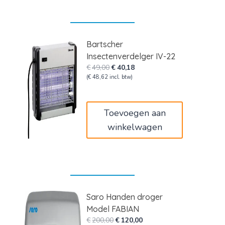
Bartscher
Insectenverdelger IV-22
Oorspronkelijke
Huidige
€
49,00
€
40,18
prijs
prijs
(
€
48,62
incl. btw)
was:
is:
€49,00.
€40,18.
Toevoegen aan
winkelwagen
Saro Handen droger
Model FABIAN
Oorspronkelijke
Huidige
€
200,00
€
120,00