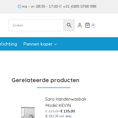
ma - vr: 08:30 - 17:00
+31 (0)85 0768 998
0
rlichting
Pannen koper
Gerelateerde producten
Saro Handenwasbak
Model KEVIN
Oorspronkelijke
Huidige
€
225,00
€
135,00
prijs
prijs
(
€
163,35
incl. btw)