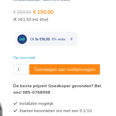
Oorspronkelijke
Huidige
€
150,00
€
250,00
(
€
181,50
incl. btw)
prijs
prijs
was:
is:
€250,00.
€150,00.
Of
3x €50,00
, 0% rente
Op voorraad
Saro
Toevoegen aan winkelwagen
RVS
afvalbak
De beste prijzen! Goedkoper gevonden? Bel
model
ons! 085-0768998
MSH
100
Installatie mogelijk
aantal
Klanten beoordelen ons met een 9.1/10