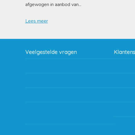
afgewogen in aanbod van...
Lees meer
Veelgestelde vragen
Klanten
Wat zijn de verzendkosten?
Betaalme
Gebruik van kortingscode
Bestellin
Hoeveel garantie zit er op producten?
Verzendin
Waar kan ik terecht met een opmerking,
Storingen
vraag of klacht?
Subsidie 
Kan ik leasen?