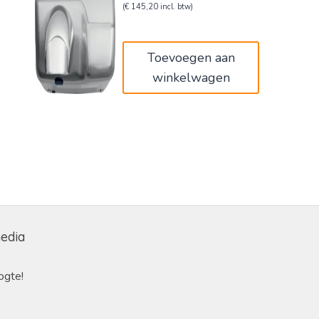
prijs
prijs
(
€
145,20
incl. btw)
was:
is:
€200,00.
€120,00.
Toevoegen aan
winkelwagen
media
ogte!