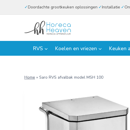
Doorgaan
Doordachte grootkeuken oplossingen
Installatie
On
naar
inhoud
RVS
Koelen en vriezen
Keuken a
Home
»
Saro RVS afvalbak model MSH 100