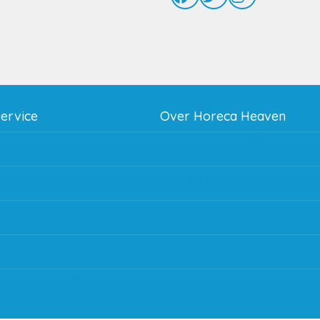
service
Over Horeca Heaven
thodes
Werken bij Horeca Heaven
g
Partners en links
g & bezorging
Algemene voorwaarden
 en goederen retour
Contact opnemen
regeling EIA 2020
Blog