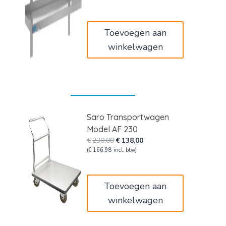
was:
is:
€132,00.
€79,20.
Toevoegen aan
winkelwagen
Saro Transportwagen
Model AF 230
Oorspronkelijke
Huidige
€
230,00
€
138,00
prijs
prijs
(
€
166,98
incl. btw)
was:
is:
€230,00.
€138,00.
Toevoegen aan
winkelwagen