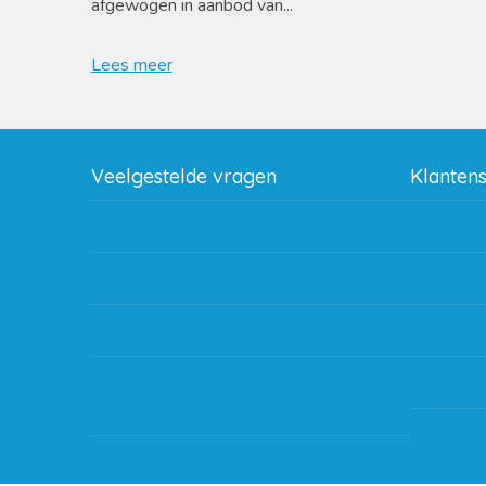
afgewogen in aanbod van...
Lees meer
Veelgestelde vragen
Klanten
Wat zijn de verzendkosten?
Betaalme
Gebruik van kortingscode
Bestellin
Hoeveel garantie zit er op producten?
Verzendin
Waar kan ik terecht met een opmerking,
Storingen
vraag of klacht?
Subsidie 
Kan ik leasen?