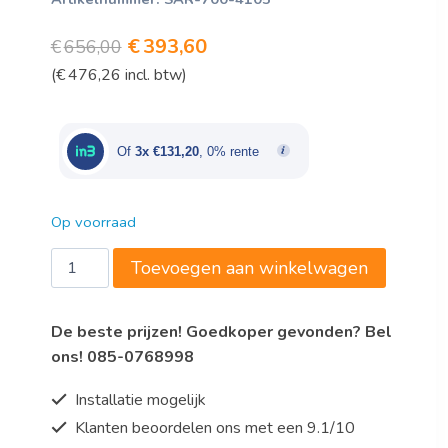
Oorspronkelijke
Huidige
€
393,60
€
656,00
(
€
476,26
incl. btw)
prijs
prijs
was:
is:
€656,00.
€393,60.
Of
3x €131,20
, 0% rente
Op voorraad
Saro
Toevoegen aan winkelwagen
RVS
Kast
De beste prijzen! Goedkoper gevonden? Bel
B
ons! 085-0768998
1200mm
x
Installatie mogelijk
L
Klanten beoordelen ons met een 9.1/10
400mm