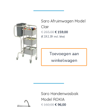
Saro Afruimwagen Model
Clair
Oorspronkelijke
Huidige
€
265,00
€
159,00
prijs
prijs
(
€
192,39
incl. btw)
was:
is:
€265,00.
€159,00.
Toevoegen aan
winkelwagen
Saro Handenwasbak
Model ROKIA
Oorspronkelijke
Huidige
€
160,00
€
96,00