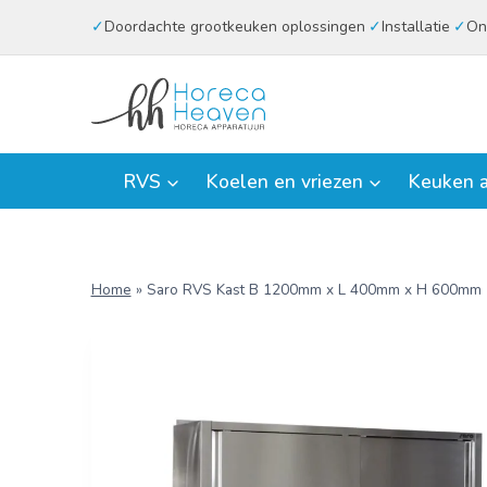
Doorgaan
Doordachte grootkeuken oplossingen
Installatie
On
naar
inhoud
RVS
Koelen en vriezen
Keuken a
Home
»
Saro RVS Kast B 1200mm x L 400mm x H 600mm