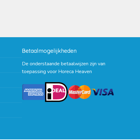
Betaalmogelijkheden
De onderstaande betaalwijzen zijn van
toepassing voor Horeca Heaven