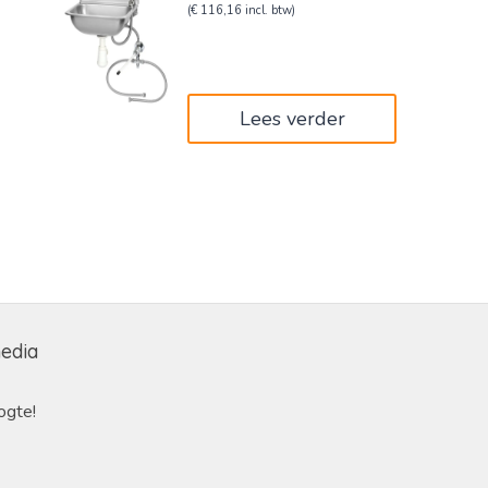
prijs
prijs
(
€
116,16
incl. btw)
was:
is:
€160,00.
€96,00.
Lees verder
media
ogte!