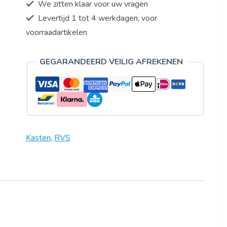
We zitten klaar voor uw vragen
x
H
Levertijd 1 tot 4 werkdagen, voor
600mm
voorraadartikelen
aantal
GEGARANDEERD VEILIG AFREKENEN
Kasten
,
RVS