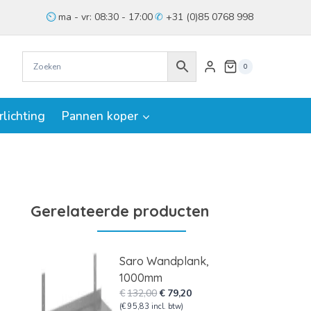
ma - vr: 08:30 - 17:00
+31 (0)85 0768 998
0
rlichting
Pannen koper
Gerelateerde producten
Saro Wandplank,
1000mm
Oorspronkelijke
Huidige
€
132,00
€
79,20
prijs
prijs
(
€
95,83
incl. btw)