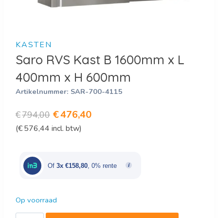
KASTEN
Saro RVS Kast B 1600mm x L
400mm x H 600mm
Artikelnummer:
SAR-700-4115
Oorspronkelijke
Huidige
€
476,40
€
794,00
(
€
576,44
incl. btw)
prijs
prijs
was:
is:
€794,00.
€476,40.
Of
3x €158,80
, 0% rente
Op voorraad