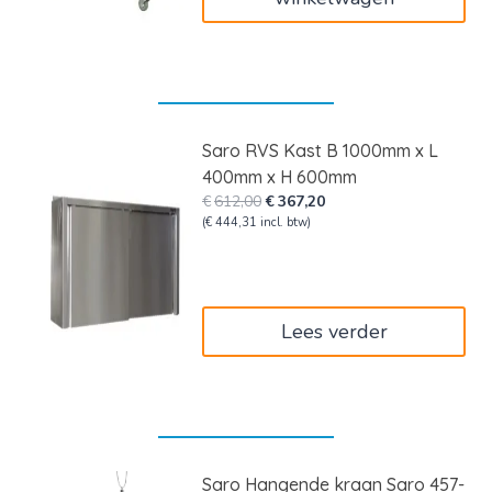
Saro RVS Kast B 1000mm x L
400mm x H 600mm
Oorspronkelijke
Huidige
€
612,00
€
367,20
prijs
prijs
(
€
444,31
incl. btw)
was:
is:
€612,00.
€367,20.
Lees verder
Saro Hangende kraan Saro 457-