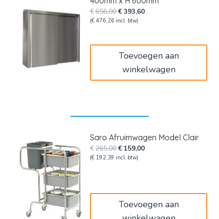
400mm x H 600mm
Oorspronkelijke
Huidige
€
656,00
€
393,60
prijs
prijs
(
€
476,26
incl. btw)
was:
is:
€656,00.
€393,60.
Toevoegen aan
winkelwagen
Saro Afruimwagen Model Clair
Oorspronkelijke
Huidige
€
265,00
€
159,00
prijs
prijs
(
€
192,39
incl. btw)
was:
is:
€265,00.
€159,00.
Toevoegen aan
winkelwagen