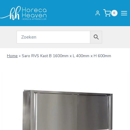
Doorgaan
naar
0
inhoud
Home
»
Saro RVS Kast B 1600mm x L 400mm x H 600mm