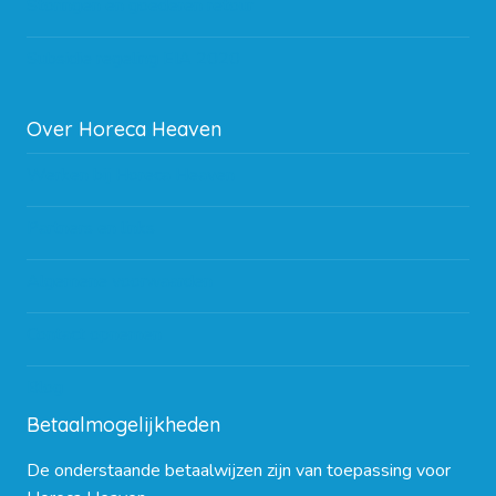
Storingen en goederen retour
Subsidie regeling EIA 2020
Over Horeca Heaven
Werken bij Horeca Heaven
Partners en links
Algemene voorwaarden
Contact opnemen
Blog
Betaalmogelijkheden
De onderstaande betaalwijzen zijn van toepassing voor