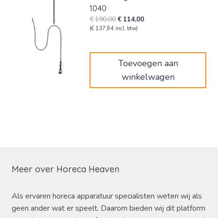
1040
Oorspronkelijke
Huidige
€
190,00
€
114,00
prijs
prijs
(
€
137,94
incl. btw)
was:
is:
€190,00.
€114,00.
Toevoegen aan
winkelwagen
Meer over Horeca Heaven
Als ervaren horeca apparatuur specialisten weten wij als
geen ander wat er speelt. Daarom bieden wij dit platform