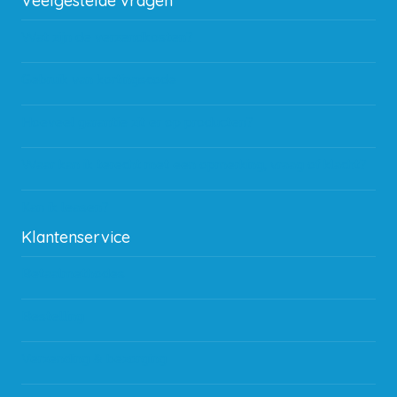
Veelgestelde vragen
Wat zijn de verzendkosten?
Gebruik van kortingscode
Hoeveel garantie zit er op producten?
Waar kan ik terecht met een opmerking, vraag of klacht?
Kan ik leasen?
Klantenservice
Betaalmethodes
Bestelling
Verzending & bezorging