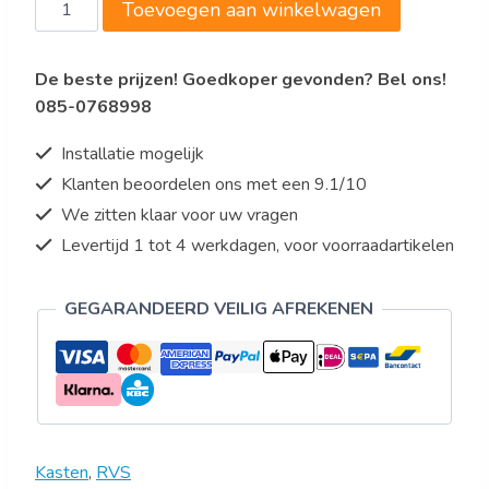
Saro
Toevoegen aan winkelwagen
RVS
Kast
De beste prijzen! Goedkoper gevonden? Bel ons!
B
085-0768998
1600mm
x
Installatie mogelijk
L
Klanten beoordelen ons met een 9.1/10
400mm
We zitten klaar voor uw vragen
x
H
Levertijd 1 tot 4 werkdagen, voor voorraadartikelen
600mm
aantal
GEGARANDEERD VEILIG AFREKENEN
Kasten
,
RVS