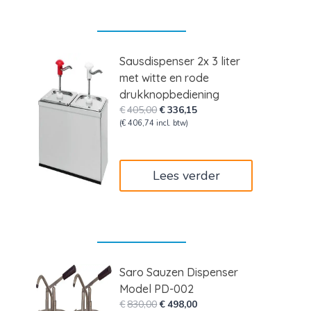
Sausdispenser 2x 3 liter
met witte en rode
drukknopbediening
Oorspronkelijke
Huidige
€
405,00
€
336,15
prijs
prijs
(
€
406,74
incl. btw)
was:
is:
€405,00.
€336,15.
Lees verder
Saro Sauzen Dispenser
Model PD-002
Oorspronkelijke
Huidige
€
830,00
€
498,00