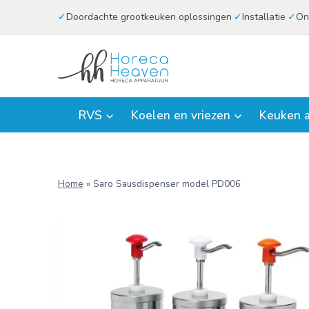
Doorgaan
Doordachte grootkeuken oplossingen
Installatie
On
naar
inhoud
RVS
Koelen en vriezen
Keuken a
Home
»
Saro Sausdispenser model PD006