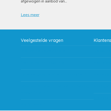
afgewogen in aanbod van...
Lees meer
Veelgestelde vragen
Klanten
Wat zijn de verzendkosten?
Betaalme
Gebruik van kortingscode
Bestellin
Hoeveel garantie zit er op producten?
Verzendin
Waar kan ik terecht met een opmerking,
Storingen
vraag of klacht?
Subsidie 
Kan ik leasen?