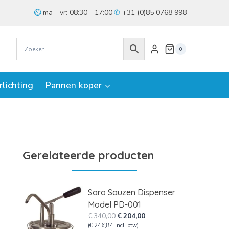
ma - vr: 08:30 - 17:00
+31 (0)85 0768 998
0
rlichting
Pannen koper
Gerelateerde producten
Saro Sauzen Dispenser
Model PD-001
Oorspronkelijke
Huidige
€
340,00
€
204,00
prijs
prijs
(
€
246,84
incl. btw)