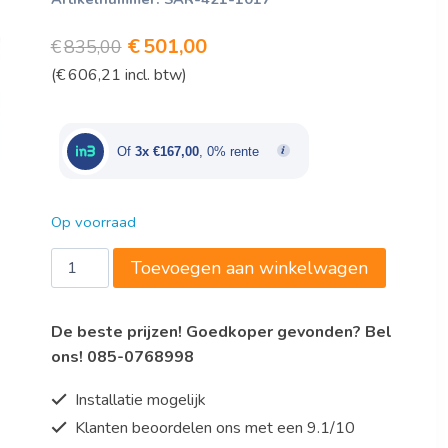
Oorspronkelijke
Huidige
€
501,00
€
835,00
(
€
606,21
incl. btw)
prijs
prijs
was:
is:
€835,00.
€501,00.
Of
3x €167,00
, 0% rente
Op voorraad
Saro
Toevoegen aan winkelwagen
Sausdispenser
model
De beste prijzen! Goedkoper gevonden? Bel
PD006
ons! 085-0768998
aantal
Installatie mogelijk
Klanten beoordelen ons met een 9.1/10