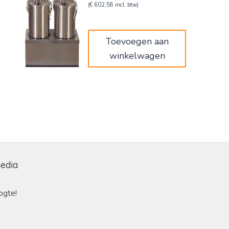
prijs
prijs
(
€
602,58
incl. btw)
was:
is:
€830,00.
€498,00.
Toevoegen aan
winkelwagen
media
ogte!