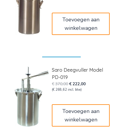
was:
is:
€340,00.
€204,00.
Toevoegen aan
winkelwagen
Saro Deegvuller Model
PD-019
Oorspronkelijke
Huidige
€
370,00
€
222,00
prijs
prijs
(
€
268,62
incl. btw)
was:
is:
€370,00.
€222,00.
Toevoegen aan
winkelwagen