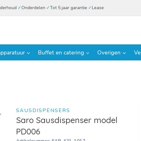
derhoud
Onderdelen
Tot 5 jaar garantie
Lease
pparatuur
Buffet en catering
Overigen
Ve
SAUSDISPENSERS
Saro Sausdispenser model
PD006
Artikelnummer:
SAR-421-1017