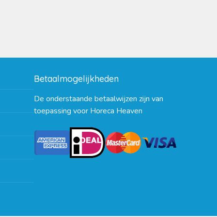
Betaalmogelijkheden
De onderstaande betaalwijzen zijn van
toepassing voor Horeca Heaven