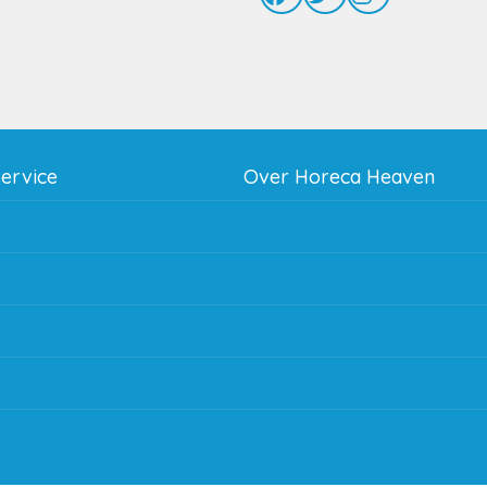
service
Over Horeca Heaven
thodes
Werken bij Horeca Heaven
g
Partners en links
g & bezorging
Algemene voorwaarden
 en goederen retour
Contact opnemen
regeling EIA 2020
Blog