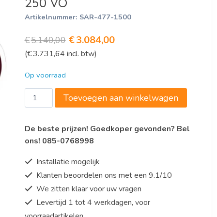
250 VO
Artikelnummer:
SAR-477-1500
Oorspronkelijke
Huidige
€
3.084,00
€
5.140,00
(
€
3.731,64
incl. btw)
prijs
prijs
was:
is:
Op voorraad
€5.140,00.
€3.084,00.
Saro
Toevoegen aan winkelwagen
Snijmachine,
handmatig
De beste prijzen! Goedkoper gevonden? Bel
Model
ons! 085-0768998
VOLANO
F
Installatie mogelijk
250
Klanten beoordelen ons met een 9.1/10
VO
We zitten klaar voor uw vragen
aantal
Levertijd 1 tot 4 werkdagen, voor
voorraadartikelen