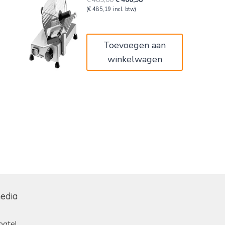
prijs
prijs
(
€
485,19
incl. btw)
was:
is:
€489,00.
€400,98.
Toevoegen aan
winkelwagen
media
ogte!