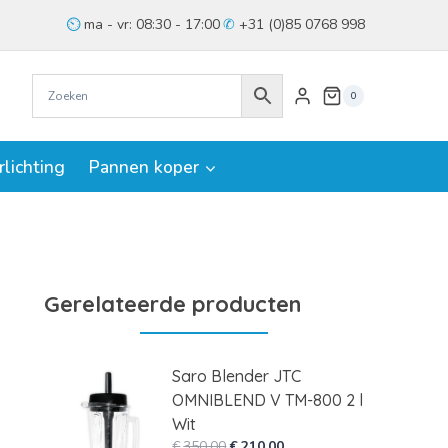
ma - vr: 08:30 - 17:00
+31 (0)85 0768 998
0
rlichting
Pannen koper
Gerelateerde producten
Saro Blender JTC
OMNIBLEND V TM-800 2 l
Wit
Oorspronkelijke
Huidige
€
350,00
€
210,00