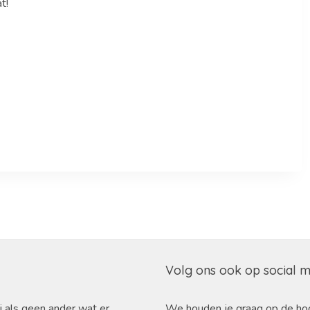
t!
Volg ons ook op social 
j als geen ander wat er
We houden je graag op de ho