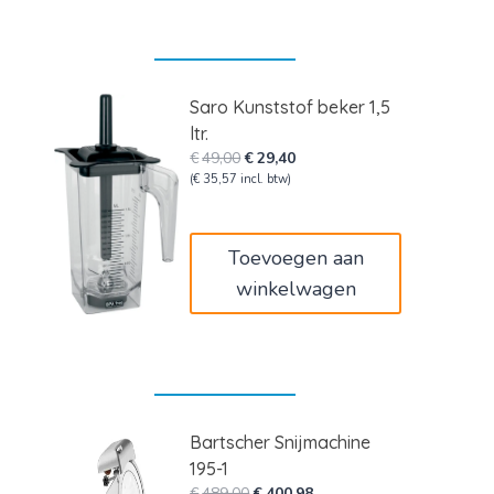
Saro Kunststof beker 1,5
ltr.
Oorspronkelijke
Huidige
€
49,00
€
29,40
prijs
prijs
(
€
35,57
incl. btw)
was:
is:
€49,00.
€29,40.
Toevoegen aan
winkelwagen
Bartscher Snijmachine
195-1
Oorspronkelijke
Huidige
€
489,00
€
400,98