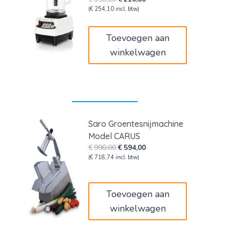
prijs
prijs
(
€
254,10
incl. btw)
was:
is:
€350,00.
€210,00.
Toevoegen aan
winkelwagen
Saro Groentesnijmachine
Model CARUS
Oorspronkelijke
Huidige
€
990,00
€
594,00
prijs
prijs
(
€
718,74
incl. btw)
was:
is:
€990,00.
€594,00.
Toevoegen aan
winkelwagen