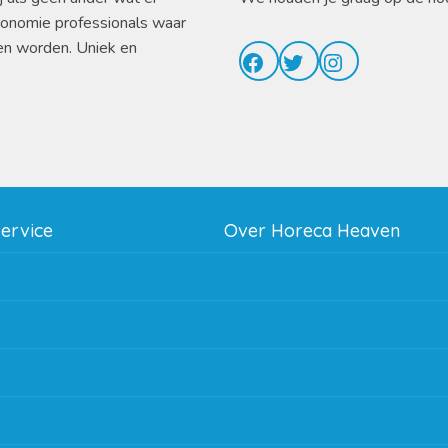
ronomie professionals waar
en worden. Uniek en
Facebook
Twitter
Instagram
service
Over Horeca Heaven
thodes
Werken bij Horeca Heaven
g
Partners en links
g & bezorging
Algemene voorwaarden
 en goederen retour
Contact opnemen