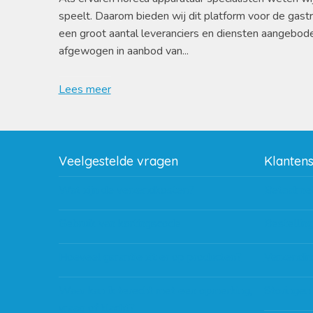
speelt. Daarom bieden wij dit platform voor de gast
een groot aantal leveranciers en diensten aangebod
afgewogen in aanbod van...
Lees meer
Veelgestelde vragen
Klanten
Wat zijn de verzendkosten?
Betaalme
Gebruik van kortingscode
Bestellin
Hoeveel garantie zit er op producten?
Verzendin
Waar kan ik terecht met een opmerking,
Storingen
vraag of klacht?