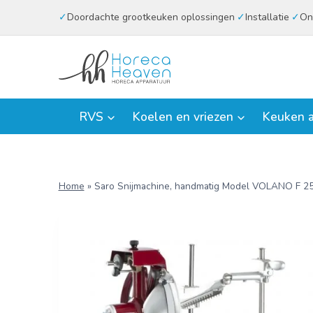
Doorgaan
Doordachte grootkeuken oplossingen
Installatie
On
naar
inhoud
RVS
Koelen en vriezen
Keuken a
Home
»
Saro Snijmachine, handmatig Model VOLANO F 2