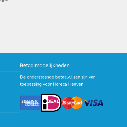
Betaalmogelijkheden
De onderstaande betaalwijzen zijn van
toepassing voor Horeca Heaven