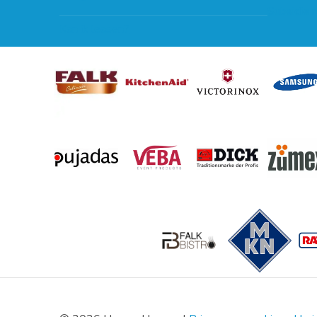
Subsidie 
Kan ik leasen?