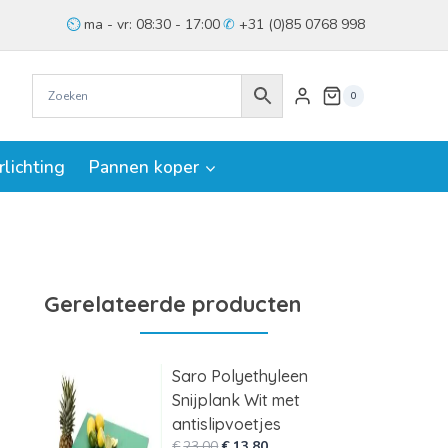
ma - vr: 08:30 - 17:00
+31 (0)85 0768 998
0
rlichting
Pannen koper
Gerelateerde producten
Saro Polyethyleen
Snijplank Wit met
antislipvoetjes
Oorspronkelijke
Huidige
€
23,00
€
13,80