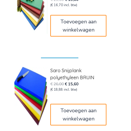
prijs
prijs
(
€
16,70
incl. btw)
was:
is:
€23,00.
€13,80.
Toevoegen aan
winkelwagen
Saro Snijplank
polyethyleen BRUIN
Oorspronkelijke
Huidige
€
26,00
€
15,60
prijs
prijs
(
€
18,88
incl. btw)
was:
is:
€26,00.
€15,60.
Toevoegen aan
winkelwagen