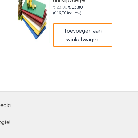
antislipvoetjes
Oorspronkelijke
Huidige
€
23,00
€
13,80
prijs
prijs
(
€
16,70
incl. btw)
was:
is:
€23,00.
€13,80.
Toevoegen aan
winkelwagen
media
ogte!