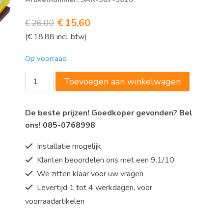
Oorspronkelijke
Huidige
€
15,60
€
26,00
(
€
18,88
incl. btw)
prijs
prijs
was:
is:
Op voorraad
€26,00.
€15,60.
Saro
Toevoegen aan winkelwagen
Snijplank
polyethyleen
De beste prijzen! Goedkoper gevonden? Bel
BLAUW
ons! 085-0768998
aantal
Installatie mogelijk
Klanten beoordelen ons met een 9.1/10
We zitten klaar voor uw vragen
Levertijd 1 tot 4 werkdagen, voor
voorraadartikelen