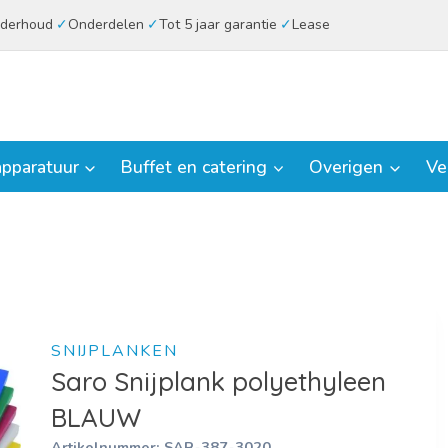
derhoud
Onderdelen
Tot 5 jaar garantie
Lease
pparatuur
Buffet en catering
Overigen
Ve
SNIJPLANKEN
Saro Snijplank polyethyleen
BLAUW
Artikelnummer:
SAR-387-3020