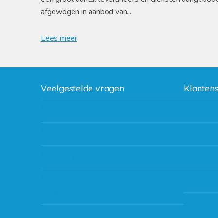
afgewogen in aanbod van...
Lees meer
Veelgestelde vragen
Klanten
Wat zijn de verzendkosten?
Betaalme
Gebruik van kortingscode
Bestellin
Hoeveel garantie zit er op producten?
Verzendin
Waar kan ik terecht met een opmerking,
Storingen
vraag of klacht?
Subsidie 
Kan ik leasen?