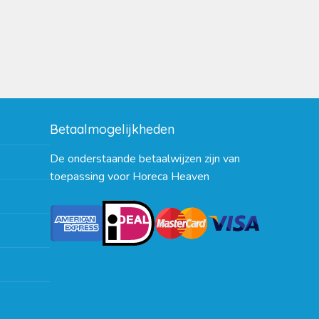
Betaalmogelijkheden
De onderstaande betaalwijzen zijn van
toepassing voor Horeca Heaven