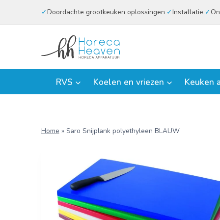
Doorgaan
Doordachte grootkeuken oplossingen
Installatie
On
naar
inhoud
RVS
Koelen en vriezen
Keuken a
Home
»
Saro Snijplank polyethyleen BLAUW