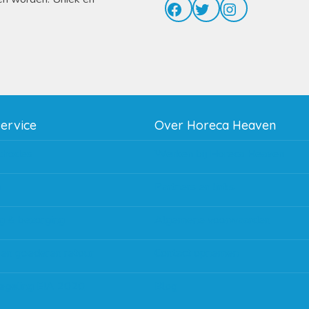
Facebook
Twitter
Instagram
service
Over Horeca Heaven
thodes
Werken bij Horeca Heaven
g
Partners en links
g & bezorging
Algemene voorwaarden
 en goederen retour
Contact opnemen
regeling EIA 2020
Blog