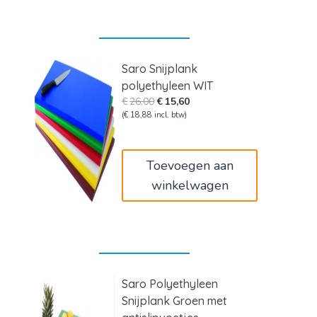
Saro Snijplank
polyethyleen WIT
Oorspronkelijke
Huidige
€
26,00
€
15,60
prijs
prijs
(
€
18,88
incl. btw)
was:
is:
€26,00.
€15,60.
Toevoegen aan
winkelwagen
Saro Polyethyleen
Snijplank Groen met