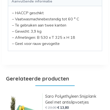
Aanvullende informatie
– HACCP geschikt
– Vaatwasmachinebestendig tot 60 ° C
– Te gebruiken aan twee kanten
– Gewicht: 3,9 kg
– Afmetingen: B 530 x T 325 x H 18
– Geel voor rauw gevogelte
Gerelateerde producten
Saro Polyethyleen Snijplank
Geel met antislipvoetjes
Oorspronkelijke
Huidige
€
23,00
€
13,80