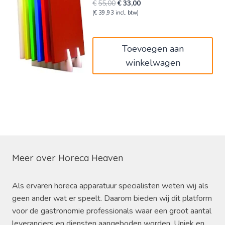
Oorspronkelijke
Huidige
€
55,00
€
33,00
prijs
prijs
(
€
39,93
incl. btw)
was:
is:
€55,00.
€33,00.
Toevoegen aan
winkelwagen
Meer over Horeca Heaven
Als ervaren horeca apparatuur specialisten weten wij als
geen ander wat er speelt. Daarom bieden wij dit platform
voor de gastronomie professionals waar een groot aantal
leveranciers en diensten aangeboden worden. Uniek en