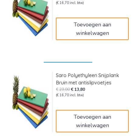
prijs
prijs
(
€
16,70
incl. btw)
was:
is:
€23,00.
€13,80.
Toevoegen aan
winkelwagen
Saro Polyethyleen Snijplank
Bruin met antislipvoetjes
Oorspronkelijke
Huidige
€
23,00
€
13,80
prijs
prijs
(
€
16,70
incl. btw)
was:
is:
€23,00.
€13,80.
Toevoegen aan
winkelwagen