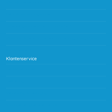
Wat zijn de verzendkosten?
Gebruik van kortingscode
Hoeveel garantie zit er op producten?
Waar kan ik terecht met een opmerking, vraag of klacht?
Kan ik leasen?
Klantenservice
Betaalmethodes
Bestelling
Verzending & bezorging
Storingen en goederen retour