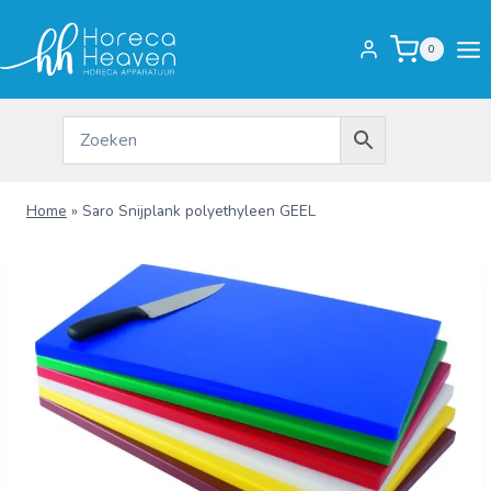
Doorgaan
naar
0
inhoud
Home
»
Saro Snijplank polyethyleen GEEL