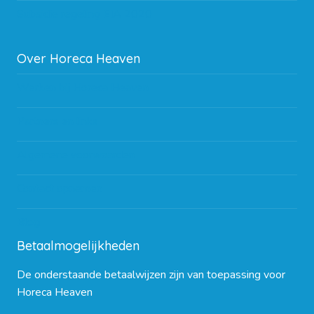
Subsidie regeling EIA 2020
Over Horeca Heaven
Werken bij Horeca Heaven
Partners en links
Algemene voorwaarden
Contact opnemen
Blog
Betaalmogelijkheden
De onderstaande betaalwijzen zijn van toepassing voor
Horeca Heaven