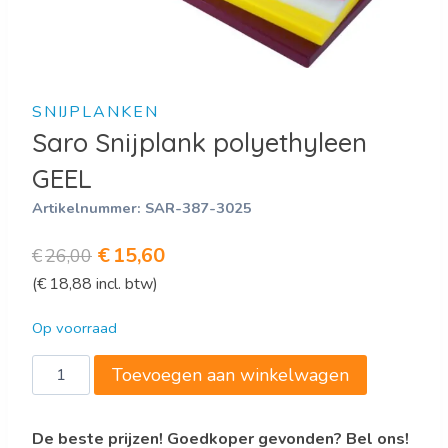
SNIJPLANKEN
Saro Snijplank polyethyleen
GEEL
Artikelnummer:
SAR-387-3025
Oorspronkelijke
Huidige
€
15,60
€
26,00
(
€
18,88
incl. btw)
prijs
prijs
was:
is:
Op voorraad
€26,00.
€15,60.
Saro
Toevoegen aan winkelwagen
Snijplank
polyethyleen
De beste prijzen! Goedkoper gevonden? Bel ons!
GEEL