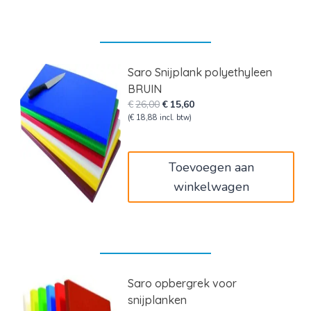
Saro Snijplank polyethyleen
BRUIN
Oorspronkelijke
Huidige
€
26,00
€
15,60
prijs
prijs
(
€
18,88
incl. btw)
was:
is:
€26,00.
€15,60.
Toevoegen aan
winkelwagen
Saro opbergrek voor
snijplanken