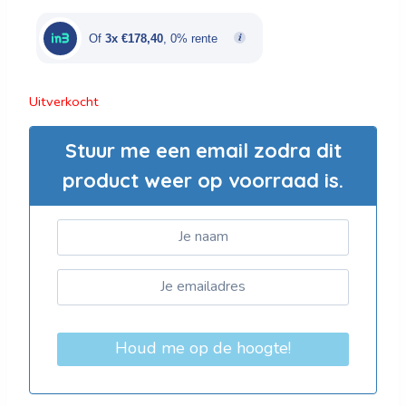
was:
is:
€892,00.
€535,20.
Of
3x €178,40
, 0% rente
Uitverkocht
Stuur me een email zodra dit
product weer op voorraad is.
Houd me op de hoogte!