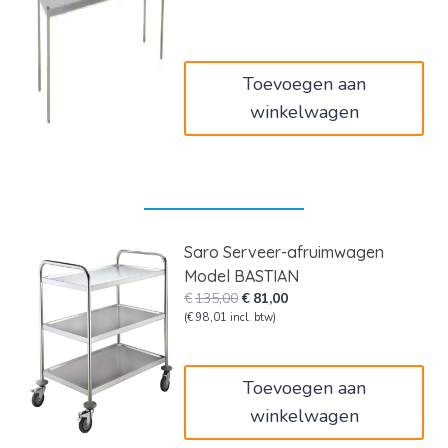
was:
is:
€227,00.
€136,20.
Toevoegen aan
winkelwagen
Saro Serveer-afruimwagen
Model BASTIAN
Oorspronkelijke
Huidige
€
135,00
€
81,00
prijs
prijs
(
€
98,01
incl. btw)
was:
is:
€135,00.
€81,00.
Toevoegen aan
winkelwagen