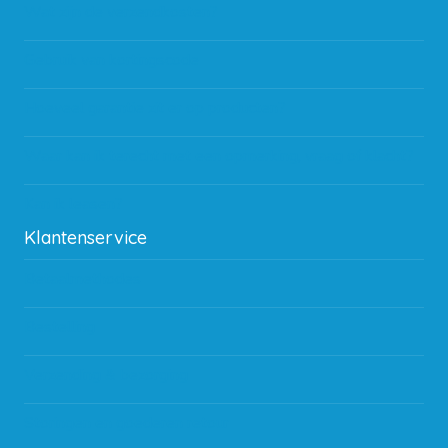
Wat zijn de verzendkosten?
Gebruik van kortingscode
Hoeveel garantie zit er op producten?
Waar kan ik terecht met een opmerking, vraag of klacht?
Kan ik leasen?
Klantenservice
Betaalmethodes
Bestelling
Verzending & bezorging
Storingen en goederen retour