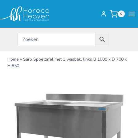
Doorgaan
naar
0
inhoud
Home
»
Saro Spoeltafel met 1 wasbak, links B 1000 x D 700 x
H 850