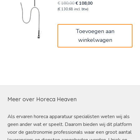
Oorspronkelijke
Huidige
€
180,00
€
108,00
prijs
prijs
(
€
130,68
incl. btw)
was:
is:
€180,00.
€108,00.
Toevoegen aan
winkelwagen
Meer over Horeca Heaven
Als ervaren horeca apparatuur specialisten weten wij als
geen ander wat er speelt. Daarom bieden wij dit platform
voor de gastronomie professionals waar een groot aantal