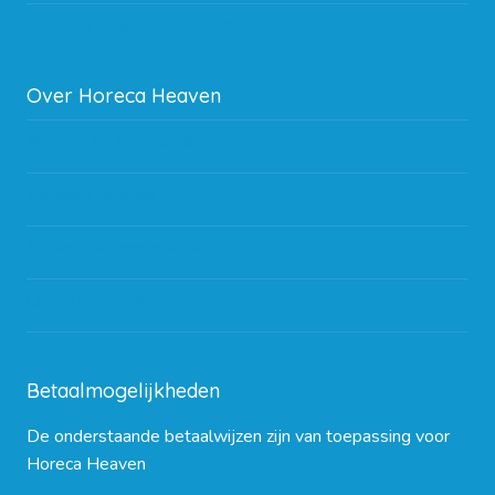
Subsidie regeling EIA 2020
Over Horeca Heaven
Werken bij Horeca Heaven
Partners en links
Algemene voorwaarden
Contact opnemen
Blog
Betaalmogelijkheden
De onderstaande betaalwijzen zijn van toepassing voor
Horeca Heaven