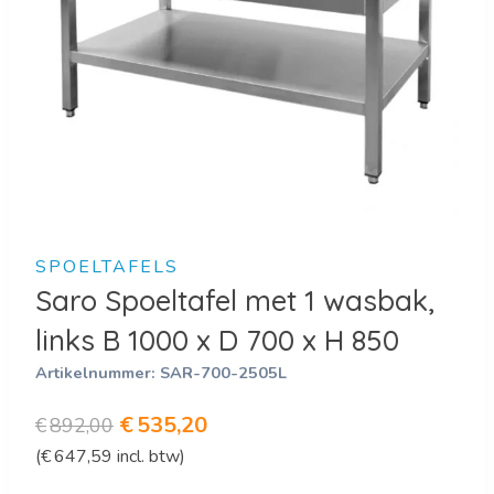
SPOELTAFELS
Saro Spoeltafel met 1 wasbak,
links B 1000 x D 700 x H 850
Artikelnummer:
SAR-700-2505L
Oorspronkelijke
Huidige
€
535,20
€
892,00
(
€
647,59
incl. btw)
prijs
prijs