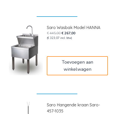
Saro Wasbak Model HANNA
Oorspronkelijke
Huidige
€
445,00
€
267,00
prijs
prijs
(
€
323,07
incl. btw)
was:
is:
€445,00.
€267,00.
Toevoegen aan
winkelwagen
Saro Hangende kraan Saro-
457-1035