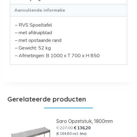
Aanvullende informatie
– RVS Spoeltafel
– met afdruipblad
– met opstaande rand
– Gewicht: 52 kg
– Afmetingen: B 1000 x T 700 x H 850
Gerelateerde producten
Saro Opzetstuk, 1800mm
Oorspronkelijke
Huidige
€
227,00
€
136,20
prijs
prijs
(
€
164,80
incl. btw)