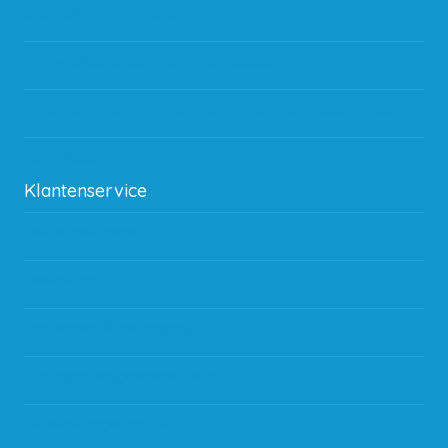
Gebruik van kortingscode
Hoeveel garantie zit er op producten?
Waar kan ik terecht met een opmerking, vraag of klacht?
Kan ik leasen?
Klantenservice
Betaalmethodes
Bestelling
Verzending & bezorging
Storingen en goederen retour
Subsidie regeling EIA 2020