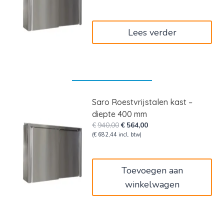
€612,00.
€367,20.
Lees verder
Saro Roestvrijstalen kast –
diepte 400 mm
Oorspronkelijke
Huidige
€
940,00
€
564,00
prijs
prijs
(
€
682,44
incl. btw)
was:
is:
€940,00.
€564,00.
Toevoegen aan
winkelwagen