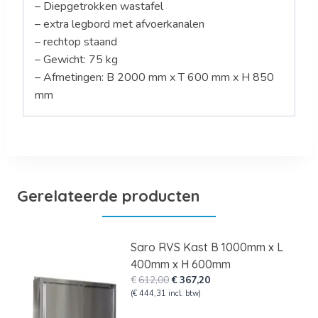
– Diepgetrokken wastafel
– extra legbord met afvoerkanalen
– rechtop staand
– Gewicht: 75 kg
– Afmetingen: B 2000 mm x T 600 mm x H 850
mm
Gerelateerde producten
Saro RVS Kast B 1000mm x L
400mm x H 600mm
Oorspronkelijke
Huidige
€
612,00
€
367,20
prijs
prijs
(
€
444,31
incl. btw)
was:
is: