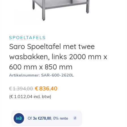
SPOELTAFELS
Saro Spoeltafel met twee
wasbakken, links 2000 mm x
600 mm x 850 mm
Artikelnummer:
SAR-600-2620L
Oorspronkelijke
Huidige
€
836,40
€
1.394,00
(
€
1.012,04
incl. btw)
prijs
prijs
was:
is:
€1.394,00.
€836,40.
Of
3x €278,80
, 0% rente