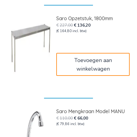
Saro Opzetstuk, 1800mm
Oorspronkelijke
Huidige
€
227,00
€
136,20
prijs
prijs
(
€
164,80
incl. btw)
was:
is:
€227,00.
€136,20.
Toevoegen aan
winkelwagen
Saro Mengkraan Model MANU
Oorspronkelijke
Huidige
€
110,00
€
66,00
prijs
prijs
(
€
79,86
incl. btw)
was:
is: