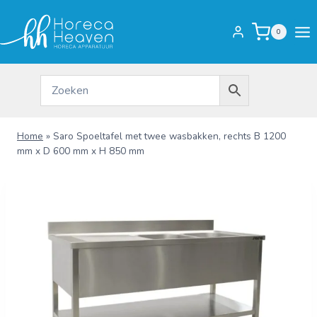
Doorgaan
naar
0
inhoud
Home
»
Saro Spoeltafel met twee wasbakken, rechts B 1200
mm x D 600 mm x H 850 mm