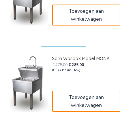
Toevoegen aan
winkelwagen
Saro Wasbak Model MONA
Oorspronkelijke
Huidige
€
475,00
€
285,00
prijs
prijs
(
€
344,85
incl. btw)
was:
is:
€475,00.
€285,00.
Toevoegen aan
winkelwagen