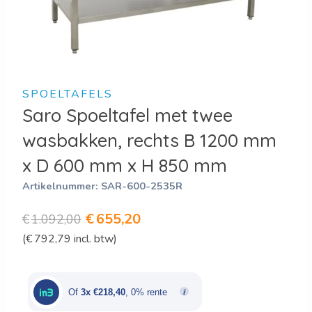
SPOELTAFELS
Saro Spoeltafel met twee
wasbakken, rechts B 1200 mm
x D 600 mm x H 850 mm
Artikelnummer:
SAR-600-2535R
Oorspronkelijke
Huidige
€
655,20
€
1.092,00
(
€
792,79
incl. btw)
prijs
prijs
was:
is:
€1.092,00.
€655,20.
Of
3x €218,40
, 0% rente