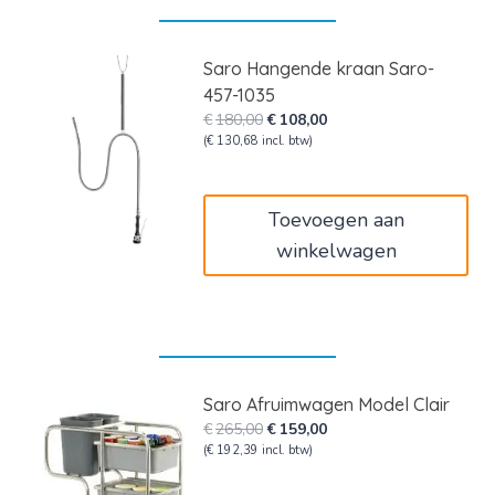
Saro Hangende kraan Saro-
457-1035
Oorspronkelijke
Huidige
€
180,00
€
108,00
prijs
prijs
(
€
130,68
incl. btw)
was:
is:
€180,00.
€108,00.
Toevoegen aan
winkelwagen
Saro Afruimwagen Model Clair
Oorspronkelijke
Huidige
€
265,00
€
159,00
prijs
prijs
(
€
192,39
incl. btw)
was:
is: