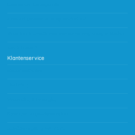
Gebruik van kortingscode
Hoeveel garantie zit er op producten?
Waar kan ik terecht met een opmerking, vraag of klacht?
Kan ik leasen?
Klantenservice
Betaalmethodes
Bestelling
Verzending & bezorging
Storingen en goederen retour
Subsidie regeling EIA 2020