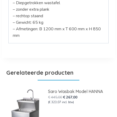
– Diepgetrokken wastafel
– zonder extra plank
– rechtop staand
– Gewicht: 65 kg
– Afmetingen: B 1200 mm x T 600 mm x H 850
mm
Gerelateerde producten
Saro Wasbak Model HANNA
Oorspronkelijke
Huidige
€
445,00
€
267,00
prijs
prijs
(
€
323,07
incl. btw)
was:
is:
€445,00.
€267,00.