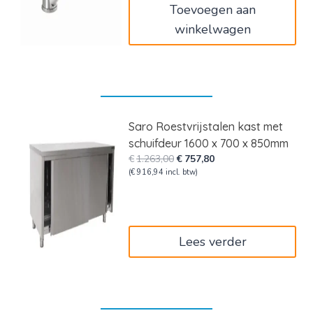
Toevoegen aan
winkelwagen
Saro Roestvrijstalen kast met
schuifdeur 1600 x 700 x 850mm
Oorspronkelijke
Huidige
€
1.263,00
€
757,80
prijs
prijs
(
€
916,94
incl. btw)
was:
is:
€1.263,00.
€757,80.
Lees verder