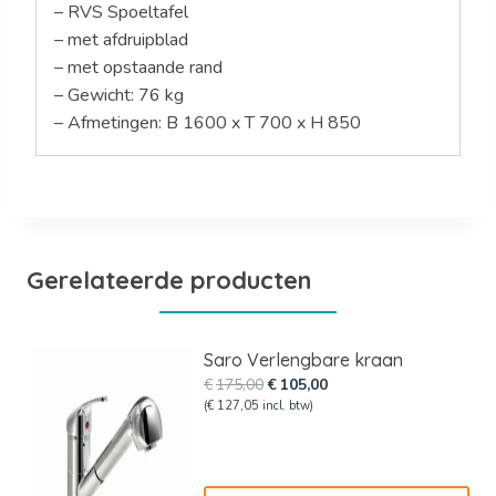
– RVS Spoeltafel
– met afdruipblad
– met opstaande rand
– Gewicht: 76 kg
– Afmetingen: B 1600 x T 700 x H 850
Gerelateerde producten
Saro Verlengbare kraan
Oorspronkelijke
Huidige
€
175,00
€
105,00
prijs
prijs
(
€
127,05
incl. btw)
was:
is:
€175,00.
€105,00.