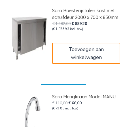
Saro Roestvrijstalen kast met
schuifdeur 2000 x 700 x 850mm
Oorspronkelijke
Huidige
€
1.482,00
€
889,20
prijs
prijs
(
€
1.075,93
incl. btw)
was:
is:
€1.482,00.
€889,20.
Toevoegen aan
winkelwagen
Saro Mengkraan Model MANU
Oorspronkelijke
Huidige
€
110,00
€
66,00
prijs
prijs
(
€
79,86
incl. btw)
was:
is:
€110,00.
€66,00.