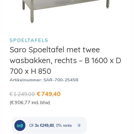
SPOELTAFELS
Saro Spoeltafel met twee
wasbakken, rechts – B 1600 x D
700 x H 850
Artikelnummer:
SAR-700-2545R
Oorspronkelijke
Huidige
€
749,40
€
1.249,00
(
€
906,77
incl. btw)
prijs
prijs
was:
is:
€1.249,00.
€749,40.
Of
3x €249,80
, 0% rente