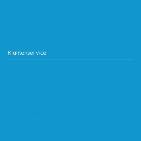
Hoeveel garantie zit er op producten?
Waar kan ik terecht met een opmerking, vraag of klacht?
Kan ik leasen?
Klantenservice
Betaalmethodes
Bestelling
Verzending & bezorging
Storingen en goederen retour
Subsidie regeling EIA 2020