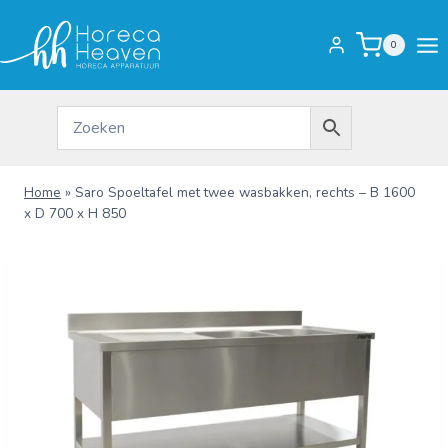
Doorgaan
naar
0
inhoud
Home
»
Saro Spoeltafel met twee wasbakken, rechts – B 1600
x D 700 x H 850