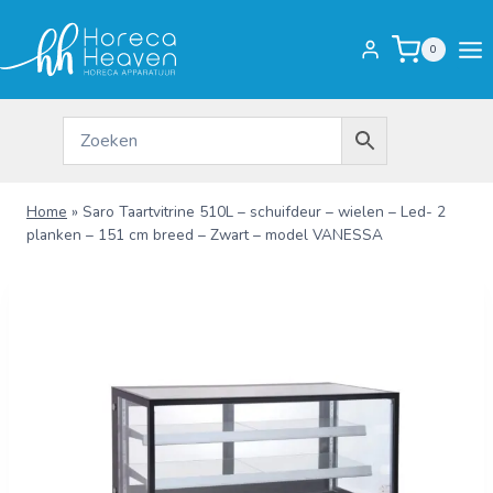
Doorgaan
naar
0
inhoud
Home
»
Saro Taartvitrine 510L – schuifdeur – wielen – Led- 2
planken – 151 cm breed – Zwart – model VANESSA