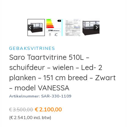
GEBAKSVITRINES
Saro Taartvitrine 510L –
schuifdeur – wielen – Led- 2
planken – 151 cm breed – Zwart
– model VANESSA
Artikelnummer:
SAR-330-1109
Oorspronkelijke
Huidige
€
2.100,00
€
3.500,00
(
€
2.541,00
incl. btw)
prijs
prijs