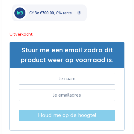
was:
is:
€3.500,00.
€2.100,00.
Of
3x €700,00
, 0% rente
Uitverkocht
Stuur me een email zodra dit
product weer op voorraad is.
Houd me op de hoogte!