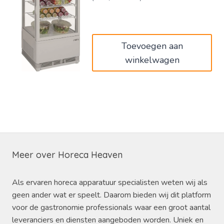
was:
is:
€560,00.
€336,00.
Toevoegen aan
winkelwagen
Meer over Horeca Heaven
Als ervaren horeca apparatuur specialisten weten wij als
geen ander wat er speelt. Daarom bieden wij dit platform
voor de gastronomie professionals waar een groot aantal
leveranciers en diensten aangeboden worden. Uniek en