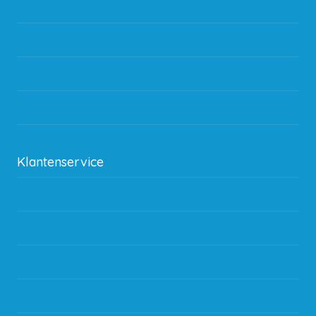
Wat zijn de verzendkosten?
Gebruik van kortingscode
Hoeveel garantie zit er op producten?
Waar kan ik terecht met een opmerking, vraag of klacht?
Kan ik leasen?
Klantenservice
Betaalmethodes
Bestelling
Verzending & bezorging
Storingen en goederen retour