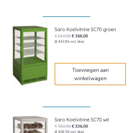
Saro Koelvitrine SC70 groen
Oorspronkelijke
Huidige
€
610,00
€
366,00
prijs
prijs
(
€
442,86
incl. btw)
was:
is:
€610,00.
€366,00.
Toevoegen aan
winkelwagen
Saro Koelvitrine SC70 wit
Oorspronkelijke
Huidige
€
560,00
€
336,00
prijs
prijs
(
€
406,56
incl. btw)