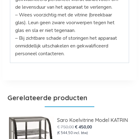
de levensduur van het apparaat te verlengen.
– Wees voorzichtig met de vitrine (breekbaar
glas). Leun geen zware voorwerpen tegen het
glas en sla er niet tegenaan.
– Bij zichtbare schade of storingen het apparaat
onmiddellijk uitschakelen en gekwalificeerd
personeel contacteren.
Gerelateerde producten
Saro Koelvitrine Model KATRIN
Oorspronkelijke
Huidige
€
750,00
€
450,00
prijs
prijs
(
€
544,50
incl. btw)