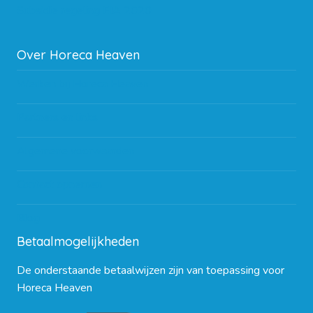
Subsidie regeling EIA 2020
Over Horeca Heaven
Werken bij Horeca Heaven
Partners en links
Algemene voorwaarden
Contact opnemen
Blog
Betaalmogelijkheden
De onderstaande betaalwijzen zijn van toepassing voor
Horeca Heaven