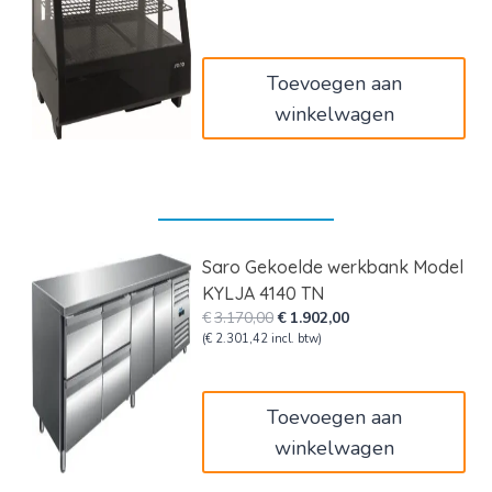
was:
is:
€750,00.
€450,00.
Toevoegen aan
winkelwagen
Saro Gekoelde werkbank Model
KYLJA 4140 TN
Oorspronkelijke
Huidige
€
3.170,00
€
1.902,00
prijs
prijs
(
€
2.301,42
incl. btw)
was:
is:
€3.170,00.
€1.902,00.
Toevoegen aan
winkelwagen