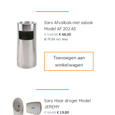
Saro Afvalbak met asbak
Model AF 202 AS
Oorspronkelijke
Huidige
€
110,00
€
66,00
prijs
prijs
(
€
79,86
incl. btw)
was:
is:
€110,00.
€66,00.
Toevoegen aan
winkelwagen
Saro Haar droger Model
JEREMY
Oorspronkelijke
Huidige
€
33,00
€
19,80