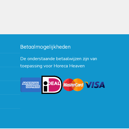
Betaalmogelijkheden
De onderstaande betaalwijzen zijn van
toepassing voor Horeca Heaven