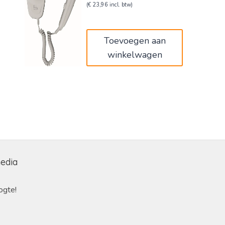
prijs
prijs
(
€
23,96
incl. btw)
was:
is:
€33,00.
€19,80.
Toevoegen aan
winkelwagen
media
ogte!