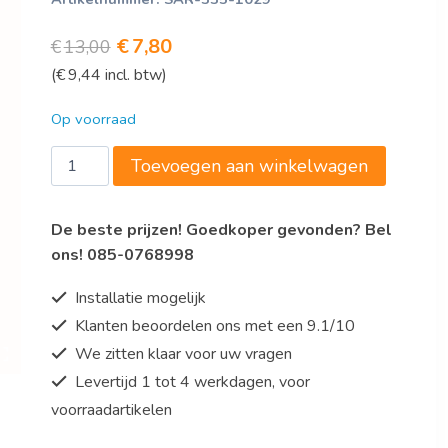
Oorspronkelijke
Huidige
€
7,80
€
13,00
(
€
9,44
incl. btw)
prijs
prijs
was:
is:
Op voorraad
€13,00.
€7,80.
Saro
Toevoegen aan winkelwagen
Tafelhoes
voor
De beste prijzen! Goedkoper gevonden? Bel
statafel
ons! 085-0768998
BARBADOS
aantal
Installatie mogelijk
Klanten beoordelen ons met een 9.1/10
We zitten klaar voor uw vragen
Levertijd 1 tot 4 werkdagen, voor
voorraadartikelen