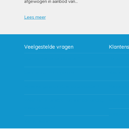
afgewogen in aanbod van...
Lees meer
Veelgestelde vragen
Klanten
Wat zijn de verzendkosten?
Betaalme
Gebruik van kortingscode
Bestellin
Hoeveel garantie zit er op producten?
Verzendin
Waar kan ik terecht met een opmerking,
Storingen
vraag of klacht?
Subsidie 
Kan ik leasen?