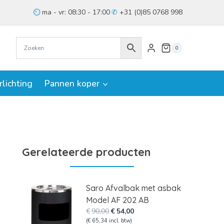
ma - vr: 08:30 - 17:00
+31 (0)85 0768 998
0
rlichting
Pannen koper
Gerelateerde producten
Saro Afvalbak met asbak
Model AF 202 AB
Oorspronkelijke
Huidige
€
90,00
€
54,00
prijs
prijs
(
€
65,34
incl. btw)