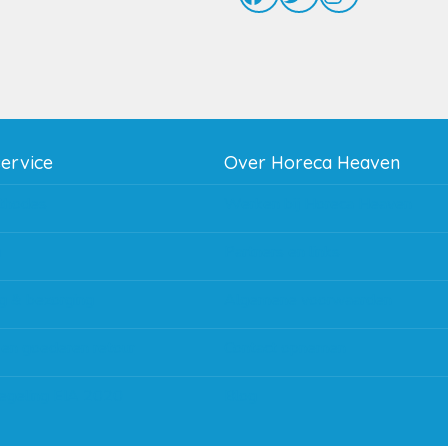
service
Over Horeca Heaven
thodes
Werken bij Horeca Heaven
g
Partners en links
g & bezorging
Algemene voorwaarden
 en goederen retour
Contact opnemen
regeling EIA 2020
Blog