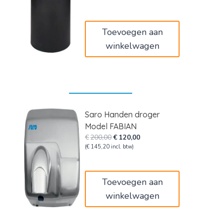
was:
is:
€90,00.
€54,00.
Toevoegen aan
winkelwagen
Saro Handen droger
Model FABIAN
Oorspronkelijke
Huidige
€
200,00
€
120,00
prijs
prijs
(
€
145,20
incl. btw)
was:
is:
€200,00.
€120,00.
Toevoegen aan
winkelwagen