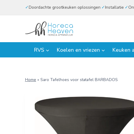
Doorgaan
Doordachte grootkeuken oplossingen
Installatie
On
naar
inhoud
RVS
Koelen en vriezen
Keuken a
Home
»
Saro Tafelhoes voor statafel BARBADOS