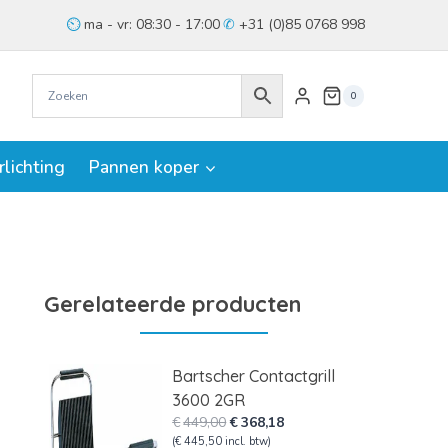
ma - vr: 08:30 - 17:00
+31 (0)85 0768 998
0
rlichting
Pannen koper
Gerelateerde producten
Bartscher Contactgrill
3600 2GR
Oorspronkelijke
Huidige
€
449,00
€
368,18
prijs
prijs
(
€
445,50
incl. btw)