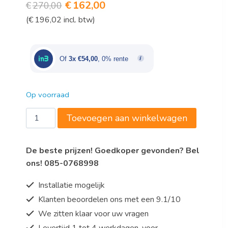
Oorspronkelijke
Huidige
€
162,00
€
270,00
(
€
196,02
incl. btw)
prijs
prijs
was:
is:
€270,00.
€162,00.
Of
3x €54,00
, 0% rente
Op voorraad
Saro
Toevoegen aan winkelwagen
Toaster
Model
De beste prijzen! Goedkoper gevonden? Bel
CIVAS
ons! 085-0768998
aantal
Installatie mogelijk
Klanten beoordelen ons met een 9.1/10
We zitten klaar voor uw vragen