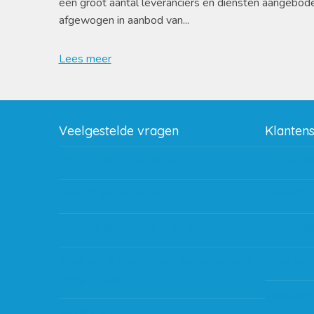
een groot aantal leveranciers en diensten aangebod
afgewogen in aanbod van...
Lees meer
Veelgestelde vragen
Klanten
Wat zijn de verzendkosten?
Betaalme
Gebruik van kortingscode
Bestellin
Hoeveel garantie zit er op producten?
Verzendin
Waar kan ik terecht met een opmerking,
Storingen
vraag of klacht?
Subsidie 
Kan ik leasen?