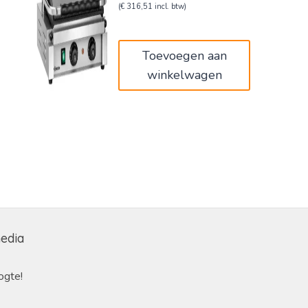
prijs
prijs
(
€
316,51
incl. btw)
was:
is:
€319,00.
€261,58.
Toevoegen aan
winkelwagen
media
ogte!