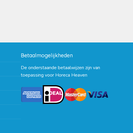
Betaalmogelijkheden
De onderstaande betaalwijzen zijn van
toepassing voor Horeca Heaven