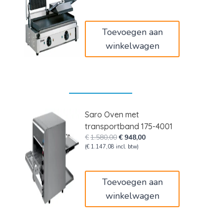
was:
is:
€449,00.
€368,18.
Toevoegen aan
winkelwagen
Saro Oven met
transportband 175-4001
Oorspronkelijke
Huidige
€
1.580,00
€
948,00
prijs
prijs
(
€
1.147,08
incl. btw)
was:
is:
€1.580,00.
€948,00.
Toevoegen aan
winkelwagen