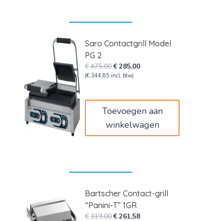
Saro Contactgrill Model
PG 2
Oorspronkelijke
Huidige
€
475,00
€
285,00
prijs
prijs
(
€
344,85
incl. btw)
was:
is:
€475,00.
€285,00.
Toevoegen aan
winkelwagen
Bartscher Contact-grill
“Panini-T” 1GR
Oorspronkelijke
Huidige
€
319,00
€
261,58