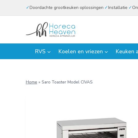
Doorgaan
Doordachte grootkeuken oplossingen
Installatie
On
naar
inhoud
RVS
Koelen en vriezen
Keuken a
Home
»
Saro Toaster Model CIVAS