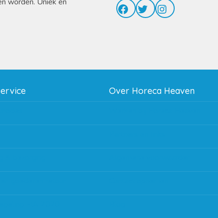
en worden. Uniek en
Facebook
Twitter
Instagram
service
Over Horeca Heaven
thodes
Werken bij Horeca Heaven
g
Partners en links
g & bezorging
Algemene voorwaarden
 en goederen retour
Contact opnemen
regeling EIA 2020
Blog