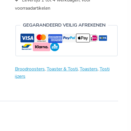
Levertijd 1 tot 4 werkdagen, voor
voorraadartikelen
GEGARANDEERD VEILIG AFREKENEN
Broodroosters
,
Toaster & Tosti
,
Toasters
,
Tosti
ijzers