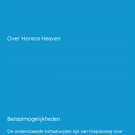
Storingen en goederen retour
Subsidie regeling EIA 2020
Over Horeca Heaven
Werken bij Horeca Heaven
Partners en links
Algemene voorwaarden
Contact opnemen
Blog
Betaalmogelijkheden
De onderstaande betaalwijzen zijn van toepassing voor