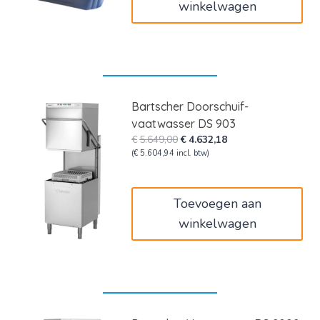
winkelwagen
Bartscher Doorschuif-
vaatwasser DS 903
Oorspronkelijke
Huidige
€
5.649,00
€
4.632,18
prijs
prijs
(
€
5.604,94
incl. btw)
was:
is:
€5.649,00.
€4.632,18.
Toevoegen aan
winkelwagen