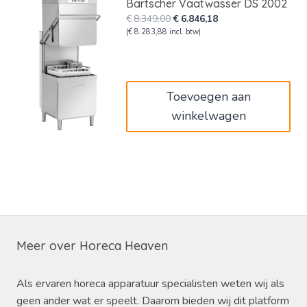
Bartscher Vaatwasser DS 2002
Oorspronkelijke
Huidige
€
8.349,00
€
6.846,18
prijs
prijs
(
€
8.283,88
incl. btw)
was:
is:
€8.349,00.
€6.846,18.
Toevoegen aan
winkelwagen
Meer over Horeca Heaven
Als ervaren horeca apparatuur specialisten weten wij als
geen ander wat er speelt. Daarom bieden wij dit platform