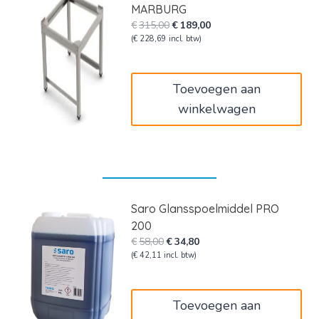
MARBURG
Oorspronkelijke
Huidige
€
315,00
€
189,00
prijs
prijs
(
€
228,69
incl. btw)
was:
is:
€315,00.
€189,00.
Toevoegen aan
winkelwagen
Saro Glansspoelmiddel PRO
200
Oorspronkelijke
Huidige
€
58,00
€
34,80
prijs
prijs
(
€
42,11
incl. btw)
was:
is:
€58,00.
€34,80.
Toevoegen aan