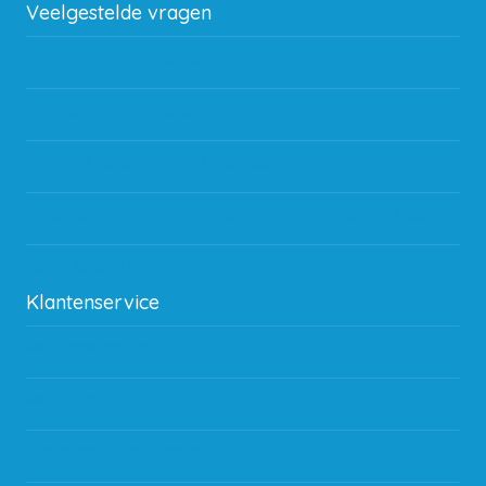
Veelgestelde vragen
Wat zijn de verzendkosten?
Gebruik van kortingscode
Hoeveel garantie zit er op producten?
Waar kan ik terecht met een opmerking, vraag of klacht?
Kan ik leasen?
Klantenservice
Betaalmethodes
Bestelling
Verzending & bezorging