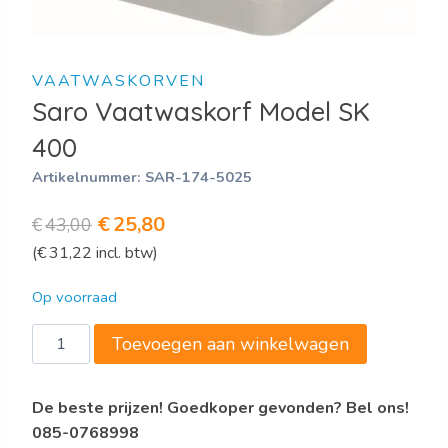
VAATWASKORVEN
Saro Vaatwaskorf Model SK
400
Artikelnummer:
SAR-174-5025
Oorspronkelijke
Huidige
€
25,80
€
43,00
(
€
31,22
incl. btw)
prijs
prijs
was:
is:
Op voorraad
€43,00.
€25,80.
Saro
Toevoegen aan winkelwagen
Vaatwaskorf
Model
De beste prijzen! Goedkoper gevonden? Bel ons!
SK
085-0768998
400