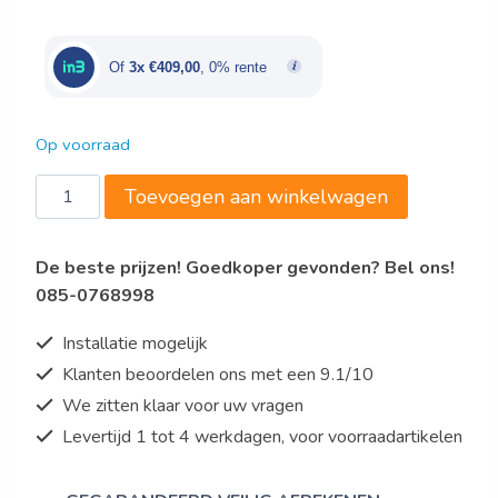
was:
is:
€2.045,00.
€1.227,00.
Of
3x €409,00
, 0% rente
Op voorraad
Saro
Toevoegen aan winkelwagen
Vaatwasser
Model
De beste prijzen! Goedkoper gevonden? Bel ons!
FREIBURG
085-0768998
aantal
Installatie mogelijk
Klanten beoordelen ons met een 9.1/10
We zitten klaar voor uw vragen
Levertijd 1 tot 4 werkdagen, voor voorraadartikelen