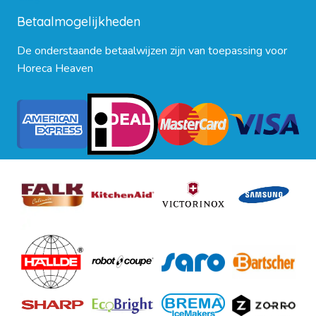
Betaalmogelijkheden
De onderstaande betaalwijzen zijn van toepassing voor
Horeca Heaven