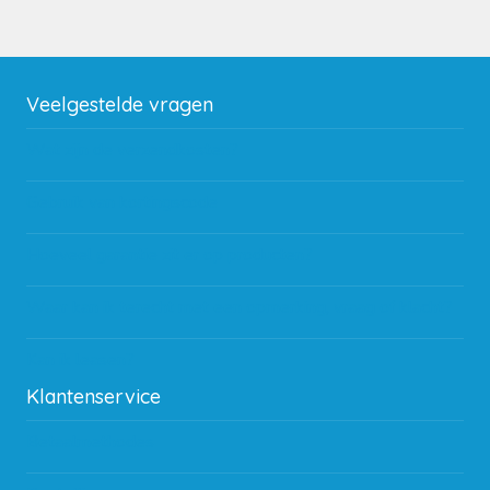
Veelgestelde vragen
Wat zijn de verzendkosten?
Gebruik van kortingscode
Hoeveel garantie zit er op producten?
Waar kan ik terecht met een opmerking, vraag of klacht?
Kan ik leasen?
Klantenservice
Betaalmethodes