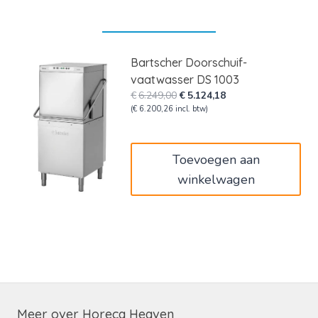
Bartscher Doorschuif-
vaatwasser DS 1003
Oorspronkelijke
Huidige
€
6.249,00
€
5.124,18
prijs
prijs
(
€
6.200,26
incl. btw)
was:
is:
€6.249,00.
€5.124,18.
Toevoegen aan
winkelwagen
Meer over Horeca Heaven