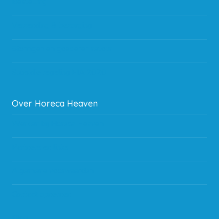
Bestelling
Verzending & bezorging
Storingen en goederen retour
Subsidie regeling EIA 2020
Over Horeca Heaven
Werken bij Horeca Heaven
Partners en links
Algemene voorwaarden
Contact opnemen
Blog