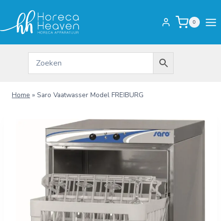
Doorgaan
naar
0
inhoud
Home
»
Saro Vaatwasser Model FREIBURG