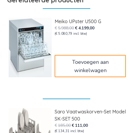
Meiko UPster U500 G
Oorspronkelijke
Huidige
€
5.988,00
€
4.199,00
prijs
prijs
(
€
5.080,79
incl. btw)
was:
is:
€5.988,00.
€4.199,00.
Toevoegen aan
winkelwagen
Saro Vaatwaskorven-Set Model
SK-SET 500
Oorspronkelijke
Huidige
€
185,00
€
111,00
prijs
prijs
(
€
134,31
incl. btw)