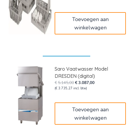
was:
is:
€185,00.
€111,00.
Toevoegen aan
winkelwagen
Saro Vaatwasser Model
DRESDEN (digital)
Oorspronkelijke
Huidige
€
5.145,00
€
3.087,00
prijs
prijs
(
€
3.735,27
incl. btw)
was:
is:
€5.145,00.
€3.087,00.
Toevoegen aan
winkelwagen