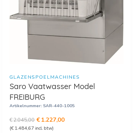
GLAZENSPOELMACHINES
Saro Vaatwasser Model
FREIBURG
Artikelnummer:
SAR-440-1005
Oorspronkelijke
Huidige
€
1.227,00
€
2.045,00
(
€
1.484,67
incl. btw)
prijs
prijs