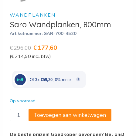
WANDPLANKEN
Saro Wandplanken, 800mm
Artikelnummer:
SAR-700-4520
Oorspronkelijke
Huidige
€
177,60
€
296,00
(
€
214,90
incl. btw)
prijs
prijs
was:
is:
€296,00.
€177,60.
Of
3x €59,20
, 0% rente
Op voorraad
Saro
Toevoegen aan winkelwagen
Wandplanken,
800mm
De beste prijzen! Goedkoper gevonden? Bel ons!
aantal