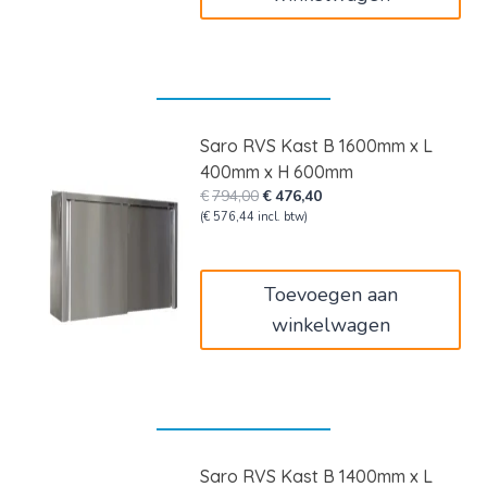
Saro RVS Kast B 1600mm x L
400mm x H 600mm
Oorspronkelijke
Huidige
€
794,00
€
476,40
prijs
prijs
(
€
576,44
incl. btw)
was:
is:
€794,00.
€476,40.
Toevoegen aan
winkelwagen
Saro RVS Kast B 1400mm x L