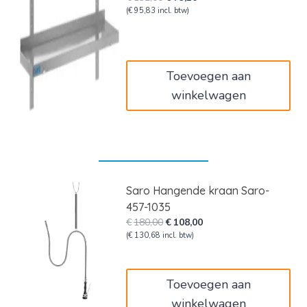
prijs
prijs
(
€
95,83
incl. btw)
was:
is:
€132,00.
€79,20.
Toevoegen aan
winkelwagen
Saro Hangende kraan Saro-
457-1035
Oorspronkelijke
Huidige
€
180,00
€
108,00
prijs
prijs
(
€
130,68
incl. btw)
was:
is:
€180,00.
€108,00.
Toevoegen aan
winkelwagen