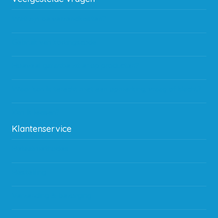
Wat zijn de verzendkosten?
Gebruik van kortingscode
Hoeveel garantie zit er op producten?
Waar kan ik terecht met een opmerking, vraag of klacht?
Kan ik leasen?
Klantenservice
Betaalmethodes
Bestelling
Verzending & bezorging