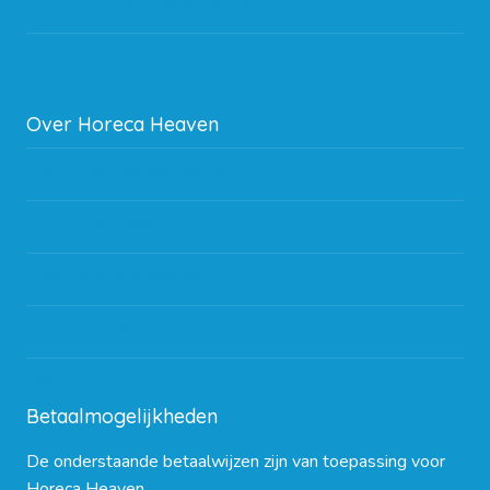
Storingen en goederen retour
Subsidie regeling EIA 2020
Over Horeca Heaven
Werken bij Horeca Heaven
Partners en links
Algemene voorwaarden
Contact opnemen
Blog
Betaalmogelijkheden
De onderstaande betaalwijzen zijn van toepassing voor
Horeca Heaven