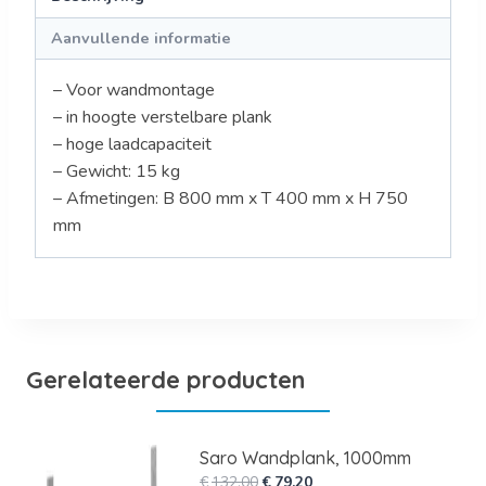
Aanvullende informatie
– Voor wandmontage
– in hoogte verstelbare plank
– hoge laadcapaciteit
– Gewicht: 15 kg
– Afmetingen: B 800 mm x T 400 mm x H 750
mm
Gerelateerde producten
Saro Wandplank, 1000mm
Oorspronkelijke
Huidige
€
132,00
€
79,20