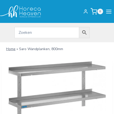
Doorgaan
naar
0
inhoud
Home
»
Saro Wandplanken, 800mm