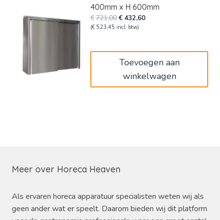
400mm x H 600mm
Oorspronkelijke
Huidige
€
721,00
€
432,60
prijs
prijs
(
€
523,45
incl. btw)
was:
is:
€721,00.
€432,60.
Toevoegen aan
winkelwagen
Meer over Horeca Heaven
Als ervaren horeca apparatuur specialisten weten wij als
geen ander wat er speelt. Daarom bieden wij dit platform