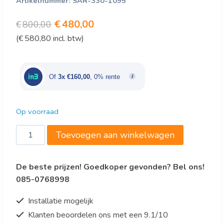
Artikelnummer:
SAR-330-1095
Oorspronkelijke
Huidige
€
480,00
€
800,00
(
€
580,80
incl. btw)
prijs
prijs
was:
is:
€800,00.
€480,00.
Of
3x €160,00
, 0% rente
Op voorraad
Saro
Toevoegen aan winkelwagen
Warmhoud
vitrine
De beste prijzen! Goedkoper gevonden? Bel ons!
Model
085-0768998
NIKLAS
aantal
Installatie mogelijk
Klanten beoordelen ons met een 9.1/10