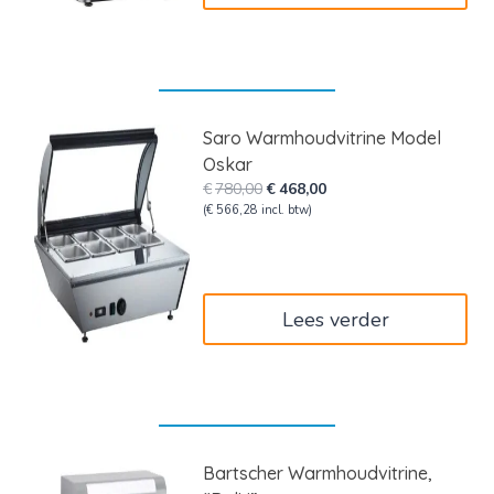
Saro Warmhoudvitrine Model
Oskar
Oorspronkelijke
Huidige
€
780,00
€
468,00
prijs
prijs
(
€
566,28
incl. btw)
was:
is:
€780,00.
€468,00.
Lees verder
Bartscher Warmhoudvitrine,