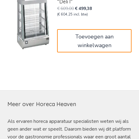
“Deli I”
Oorspronkelijke
Huidige
€
609,00
€
499,38
prijs
prijs
(
€
604,25
incl. btw)
was:
is:
€609,00.
€499,38.
Toevoegen aan
winkelwagen
Meer over Horeca Heaven
Als ervaren horeca apparatuur specialisten weten wij als
geen ander wat er speelt. Daarom bieden wij dit platform
voor de gastronomie professionals waar een groot aantal