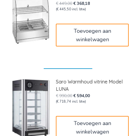
Oorspronkelijke
Huidige
€
449,00
€
368,18
prijs
prijs
(
€
445,50
incl. btw)
was:
is:
€449,00.
€368,18.
Toevoegen aan
winkelwagen
Saro Warmhoud vitrine Model
LUNA
Oorspronkelijke
Huidige
€
990,00
€
594,00
prijs
prijs
(
€
718,74
incl. btw)
was:
is:
€990,00.
€594,00.
Toevoegen aan
winkelwagen