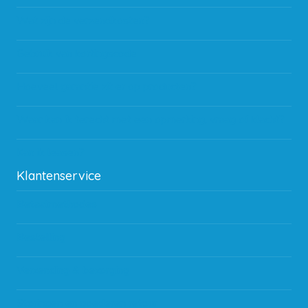
Wat zijn de verzendkosten?
Gebruik van kortingscode
Hoeveel garantie zit er op producten?
Waar kan ik terecht met een opmerking, vraag of klacht?
Kan ik leasen?
Klantenservice
Betaalmethodes
Bestelling
Verzending & bezorging
Storingen en goederen retour