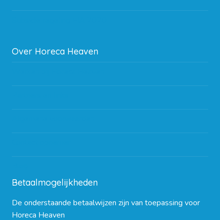
Subsidie regeling EIA 2020
Over Horeca Heaven
Werken bij Horeca Heaven
Partners en links
Algemene voorwaarden
Contact opnemen
Blog
Betaalmogelijkheden
De onderstaande betaalwijzen zijn van toepassing voor
Horeca Heaven