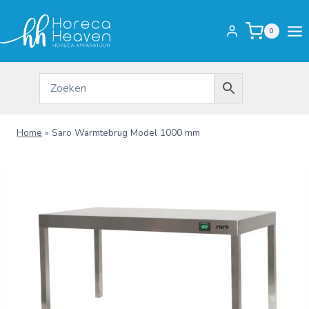
Doorgaan
naar
0
inhoud
Home
»
Saro Warmtebrug Model 1000 mm