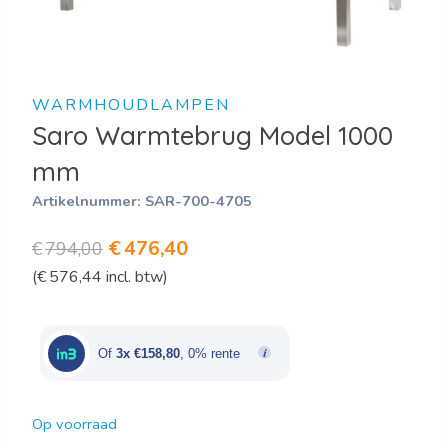
WARMHOUDLAMPEN
Saro Warmtebrug Model 1000
mm
Artikelnummer:
SAR-700-4705
Oorspronkelijke
Huidige
€
476,40
€
794,00
(
€
576,44
incl. btw)
prijs
prijs
was:
is:
€794,00.
€476,40.
Of
3x €158,80
, 0% rente
Op voorraad