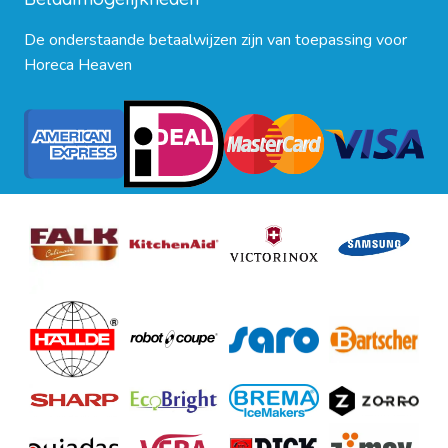
De onderstaande betaalwijzen zijn van toepassing voor
Horeca Heaven