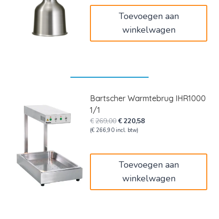
€74,00.
€44,40.
Toevoegen aan
winkelwagen
Bartscher Warmtebrug IHR1000
1/1
Oorspronkelijke
Huidige
€
269,00
€
220,58
prijs
prijs
(
€
266,90
incl. btw)
was:
is:
€269,00.
€220,58.
Toevoegen aan
winkelwagen