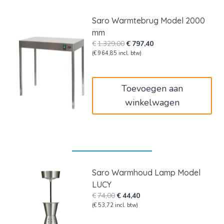
Saro Warmtebrug Model 2000
mm
Oorspronkelijke
Huidige
€
1.329,00
€
797,40
prijs
prijs
(
€
964,85
incl. btw)
was:
is:
€1.329,00.
€797,40.
Toevoegen aan
winkelwagen
Saro Warmhoud Lamp Model
LUCY
Oorspronkelijke
Huidige
€
74,00
€
44,40
prijs
prijs
(
€
53,72
incl. btw)
was:
is: