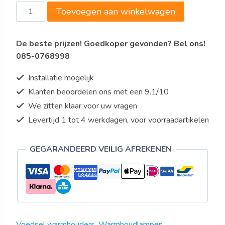
Saro
Toevoegen aan winkelwagen
Warmtebrug
Model
De beste prijzen! Goedkoper gevonden? Bel ons!
1000
085-0768998
mm
aantal
Installatie mogelijk
Klanten beoordelen ons met een 9.1/10
We zitten klaar voor uw vragen
Levertijd 1 tot 4 werkdagen, voor voorraadartikelen
GEGARANDEERD VEILIG AFREKENEN
Voedsel warmhouders
,
Warmhoudlampen
,