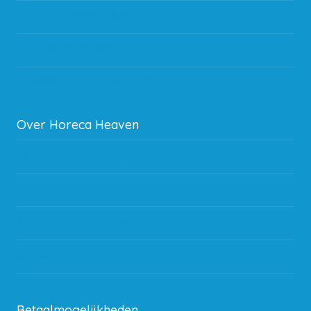
Verzending & bezorging
Storingen en goederen retour
Subsidie regeling EIA 2020
Over Horeca Heaven
Werken bij Horeca Heaven
Partners en links
Algemene voorwaarden
Contact opnemen
Blog
Betaalmogelijkheden