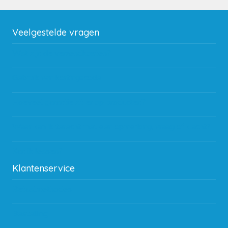
Veelgestelde vragen
Wat zijn de verzendkosten?
Gebruik van kortingscode
Hoeveel garantie zit er op producten?
Waar kan ik terecht met een opmerking, vraag of klacht?
Kan ik leasen?
Klantenservice
Betaalmethodes
Bestelling