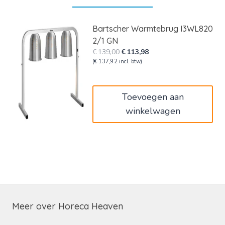
Bartscher Warmtebrug I3WL820
2/1 GN
Oorspronkelijke
Huidige
€
139,00
€
113,98
prijs
prijs
(
€
137,92
incl. btw)
was:
is:
€139,00.
€113,98.
Toevoegen aan
winkelwagen
Meer over Horeca Heaven