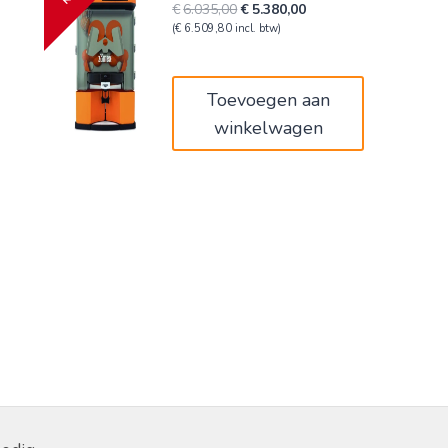
Oorspronkelijke
Huidige
€
6.035,00
€
5.380,00
prijs
prijs
(
€
6.509,80
incl. btw)
was:
is:
€6.035,00.
€5.380,00.
Toevoegen aan
winkelwagen