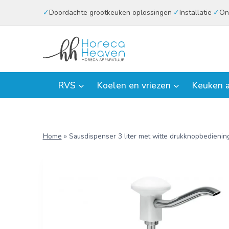
Doorgaan
Doordachte grootkeuken oplossingen
Installatie
On
naar
inhoud
RVS
Koelen en vriezen
Keuken a
Home
»
Sausdispenser 3 liter met witte drukknopbedienin