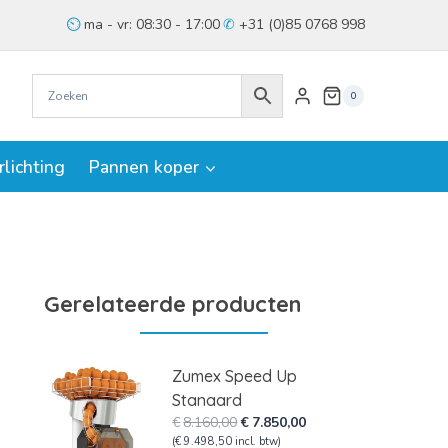
ma - vr: 08:30 - 17:00
+31 (0)85 0768 998
0
rlichting
Pannen koper
Gerelateerde producten
Zumex Speed Up
Stanaard
Oorspronkelijke
Huidige
€
8.160,00
€
7.850,00
prijs
prijs
(
€
9.498,50
incl. btw)