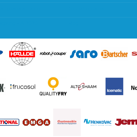
 en goederen retour
Contact opnemen
regeling EIA 2020
Blog