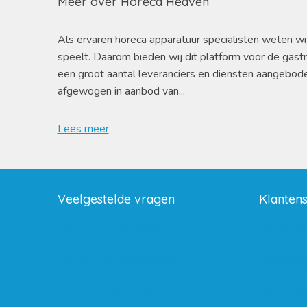
Meer over Horeca Heaven
Als ervaren horeca apparatuur specialisten weten wi
speelt. Daarom bieden wij dit platform voor de gast
een groot aantal leveranciers en diensten aangebod
afgewogen in aanbod van...
Lees meer
Veelgestelde vragen
Klanten
Wat zijn de verzendkosten?
Betaalme
Gebruik van kortingscode
Bestellin
Hoeveel garantie zit er op producten?
Verzendin