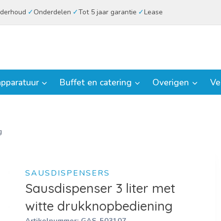
derhoud
Onderdelen
Tot 5 jaar garantie
Lease
pparatuur
Buffet en catering
Overigen
Ve
g
SAUSDISPENSERS
Sausdispenser 3 liter met
witte drukknopbediening
Artikelnummer:
GAS-503107