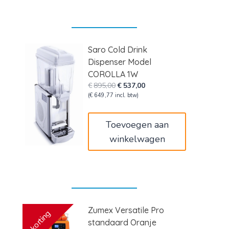
Saro Cold Drink
Dispenser Model
COROLLA 1W
Oorspronkelijke
Huidige
€
895,00
€
537,00
prijs
prijs
(
€
649,77
incl. btw)
was:
is:
€895,00.
€537,00.
Toevoegen aan
winkelwagen
Zumex Versatile Pro
korting
standaard Oranje