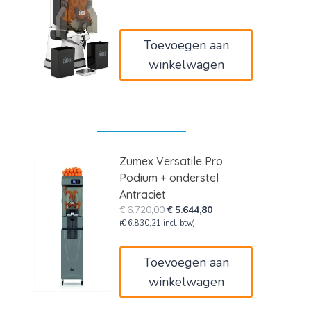
was:
is:
€8.160,00.
€7.850,00.
Toevoegen aan
winkelwagen
Zumex Versatile Pro
Podium + onderstel
Antraciet
Oorspronkelijke
Huidige
€
6.720,00
€
5.644,80
prijs
prijs
(
€
6.830,21
incl. btw)
was:
is:
€6.720,00.
€5.644,80.
Toevoegen aan
winkelwagen