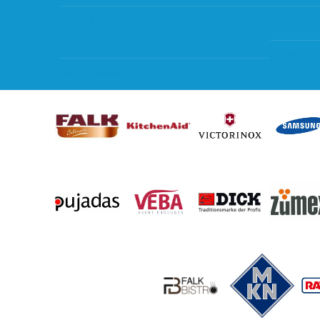
Waar kan ik terecht met een opmerking,
Storingen
vraag of klacht?
Subsidie 
Kan ik leasen?