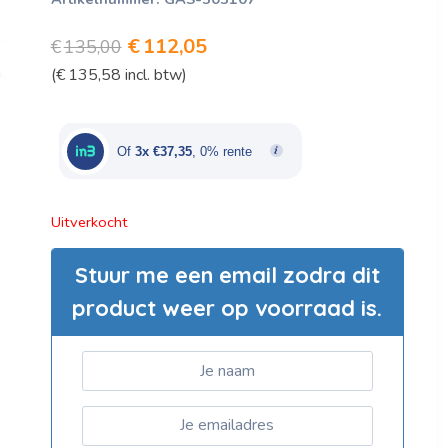
Oorspronkelijke
Huidige
€
112,05
€
135,00
(
€
135,58
incl. btw)
prijs
prijs
was:
is:
€135,00.
€112,05.
Of
3x €37,35
, 0% rente
Uitverkocht
Stuur me een email zodra dit
product weer op voorraad is.