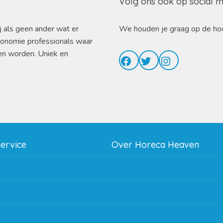
Volg ons ook op social 
j als geen ander wat er
We houden je graag op de ho
ronomie professionals waar
en worden. Uniek en
Facebook
Twitter
Instagram
service
Over Horeca Heaven
thodes
Werken bij Horeca Heaven
g
Partners en links
g & bezorging
Algemene voorwaarden