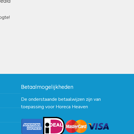
media
ogte!
Betaalmogelijkheden
De onderstaande betaalwijzen zijn van
toepassing voor Horeca Heaven