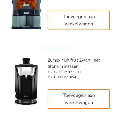
was:
is:
€4.400,00.
€3.920,00.
Toevoegen aan
winkelwagen
Zumex Multifruit Zwart, met
titanium messen
Oorspronkelijke
Huidige
€
2.120,00
€
1.995,00
prijs
prijs
(
€
2.413,95
incl. btw)
was:
is:
€2.120,00.
€1.995,00.
Toevoegen aan
winkelwagen