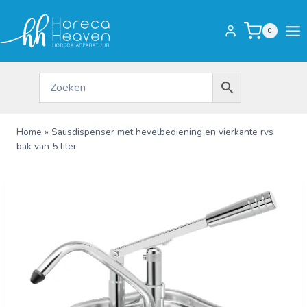
Doorgaan
naar
0
inhoud
Home
»
Sausdispenser met hevelbediening en vierkante rvs
bak van 5 liter