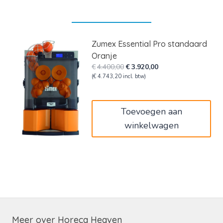
Zumex Essential Pro standaard
Oranje
Oorspronkelijke
Huidige
€
4.400,00
€
3.920,00
prijs
prijs
(
€
4.743,20
incl. btw)
was:
is:
€4.400,00.
€3.920,00.
Toevoegen aan
winkelwagen
Meer over Horeca Heaven