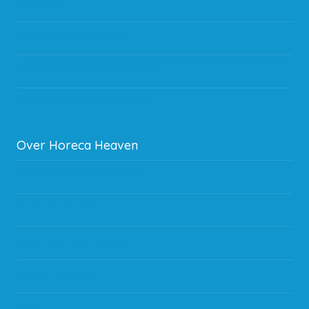
Bestelling
Verzending & bezorging
Storingen en goederen retour
Subsidie regeling EIA 2020
Over Horeca Heaven
Werken bij Horeca Heaven
Partners en links
Algemene voorwaarden
Contact opnemen
Blog