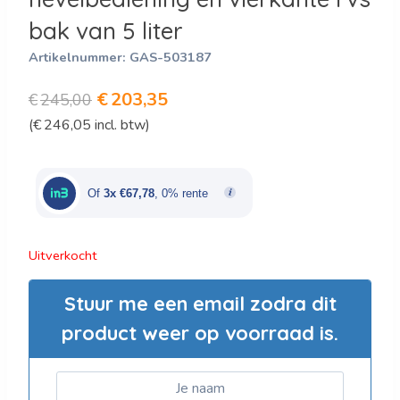
bak van 5 liter
Artikelnummer:
GAS-503187
Oorspronkelijke
Huidige
€
203,35
€
245,00
(
€
246,05
incl. btw)
prijs
prijs
was:
is:
€245,00.
€203,35.
Of
3x €67,78
, 0% rente
Uitverkocht
Stuur me een email zodra dit
product weer op voorraad is.