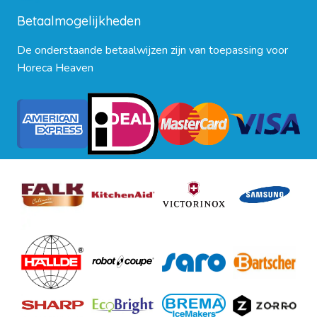
Betaalmogelijkheden
De onderstaande betaalwijzen zijn van toepassing voor
Horeca Heaven