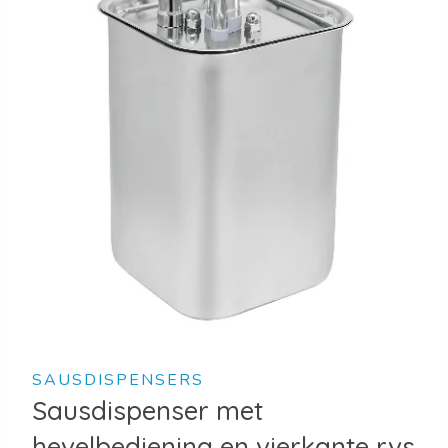
SAUSDISPENSERS
Sausdispenser met
hevelbediening en vierkante rvs