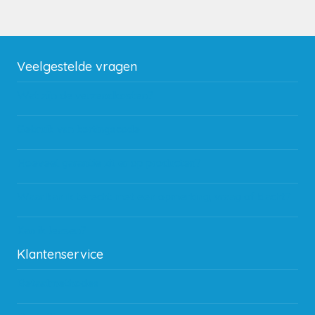
Veelgestelde vragen
Wat zijn de verzendkosten?
Gebruik van kortingscode
Hoeveel garantie zit er op producten?
Waar kan ik terecht met een opmerking, vraag of klacht?
Kan ik leasen?
Klantenservice
Betaalmethodes