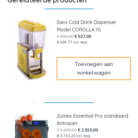
Saro Cold Drink Dispenser
Model COROLLA 1G
Oorspronkelijke
Huidige
€
895,00
€
537,00
prijs
prijs
(
€
649,77
incl. btw)
was:
is:
€895,00.
€537,00.
Toevoegen aan
winkelwagen
Zumex Essential Pro standaard
Antraciet
Oorspronkelijke
Huidige
€
4.400,00
€
3.920,00
prijs
prijs
(
€
4.743,20
incl. btw)