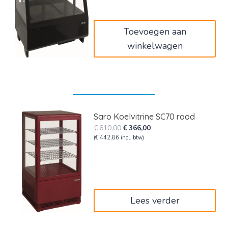
€750,00.
€450,00.
Toevoegen aan
winkelwagen
Saro Koelvitrine SC70 rood
Oorspronkelijke
Huidige
€
610,00
€
366,00
prijs
prijs
(
€
442,86
incl. btw)
was:
is:
€610,00.
€366,00.
Lees verder