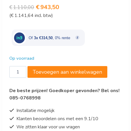
Oorspronkelijke
Huidige
€
943,50
€
1.110,00
(
€
1.141,64
incl. btw)
prijs
prijs
was:
is:
€1.110,00.
€943,50.
Of
3x €314,50
, 0% rente
Op voorraad
SCHEPIJSVITRINE
Toevoegen aan winkelwagen
CAPRI
5X5
De beste prijzen! Goedkoper gevonden? Bel ons!
LTR
085-0768998
aantal
Installatie mogelijk
Klanten beoordelen ons met een 9.1/10
We zitten klaar voor uw vragen