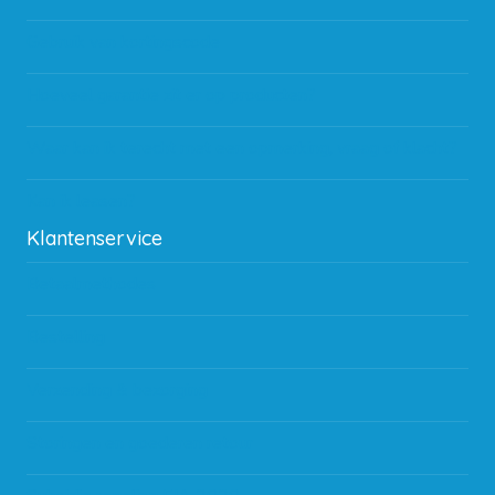
Gebruik van kortingscode
Hoeveel garantie zit er op producten?
Waar kan ik terecht met een opmerking, vraag of klacht?
Kan ik leasen?
Klantenservice
Betaalmethodes
Bestelling
Verzending & bezorging
Storingen en goederen retour