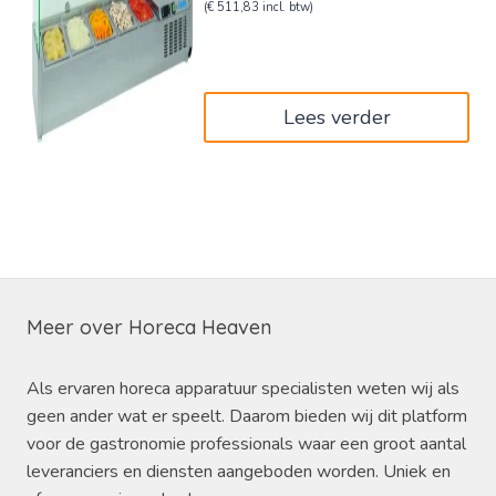
prijs
prijs
(
€
511,83
incl. btw)
was:
is:
€705,00.
€423,00.
Lees verder
Meer over Horeca Heaven
Als ervaren horeca apparatuur specialisten weten wij als
geen ander wat er speelt. Daarom bieden wij dit platform
voor de gastronomie professionals waar een groot aantal
leveranciers en diensten aangeboden worden. Uniek en