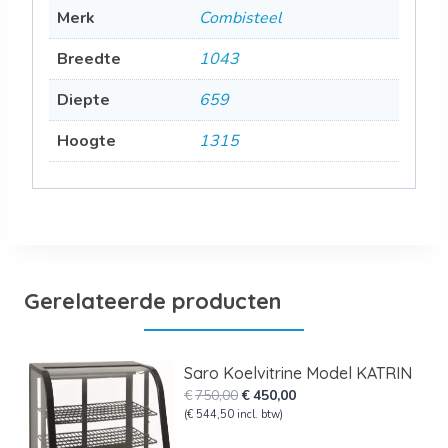
Merk
Combisteel
Breedte
1043
Diepte
659
Hoogte
1315
Gerelateerde producten
Saro Koelvitrine Model KATRIN
Oorspronkelijke
Huidige
€
750,00
€
450,00
prijs
prijs
(
€
544,50
incl. btw)
was:
is: