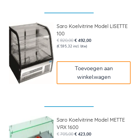
Saro Koelvitrine Model LISETTE
100
Oorspronkelijke
Huidige
€
820,00
€
492,00
prijs
prijs
(
€
595,32
incl. btw)
was:
is:
€820,00.
€492,00.
Toevoegen aan
winkelwagen
Saro Koelvitrine Model METTE
VRX 1600
Oorspronkelijke
Huidige
€
705,00
€
423,00