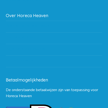
Subsidie regeling EIA 2020
Over Horeca Heaven
Werken bij Horeca Heaven
Partners en links
Algemene voorwaarden
Contact opnemen
Blog
Betaalmogelijkheden
De onderstaande betaalwijzen zijn van toepassing voor
Horeca Heaven