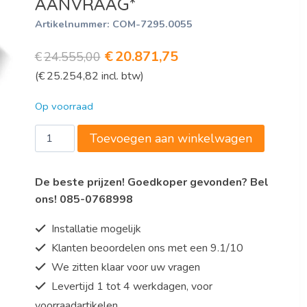
AANVRAAG*
Artikelnummer:
COM-7295.0055
Oorspronkelijke
Huidige
€
20.871,75
€
24.555,00
(
€
25.254,82
incl. btw)
prijs
prijs
was:
is:
Op voorraad
€24.555,00.
€20.871,75.
SCHEPIJSVITRINE
Toevoegen aan winkelwagen
MILLENIUM
20
De beste prijzen! Goedkoper gevonden? Bel
*TRANSPORT
ons! 085-0768998
OP
AANVRAAG*
Installatie mogelijk
aantal
Klanten beoordelen ons met een 9.1/10
We zitten klaar voor uw vragen
Levertijd 1 tot 4 werkdagen, voor
voorraadartikelen