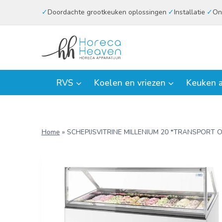
Doorgaan
Doordachte grootkeuken oplossingen
Installatie
On
naar
inhoud
RVS
Koelen en vriezen
Keuken a
Home
»
SCHEPIJSVITRINE MILLENIUM 20 *TRANSPORT