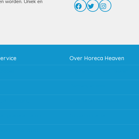
en worden. Uniek en
Facebook
Twitter
Instagram
service
Over Horeca Heaven
thodes
Werken bij Horeca Heaven
g
Partners en links
g & bezorging
Algemene voorwaarden
 en goederen retour
Contact opnemen
regeling EIA 2020
Blog