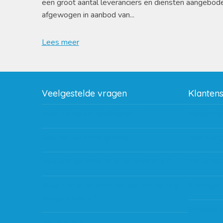
een groot aantal leveranciers en diensten aangebod
afgewogen in aanbod van...
Lees meer
Veelgestelde vragen
Klanten
Wat zijn de verzendkosten?
Betaalme
Gebruik van kortingscode
Bestellin
Hoeveel garantie zit er op producten?
Verzendin
Waar kan ik terecht met een opmerking,
Storingen
vraag of klacht?
Subsidie 
Kan ik leasen?