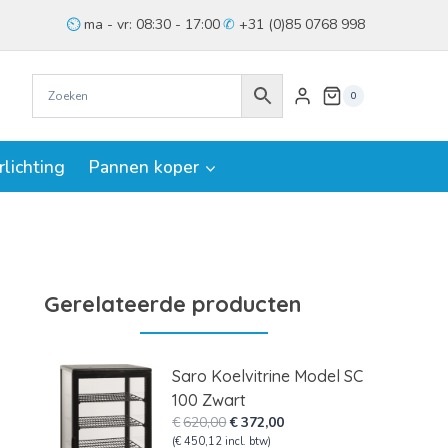
ma - vr: 08:30 - 17:00
+31 (0)85 0768 998
0
rlichting
Pannen koper
Gerelateerde producten
Saro Koelvitrine Model SC
100 Zwart
Oorspronkelijke
Huidige
€
620,00
€
372,00
prijs
prijs
(
€
450,12
incl. btw)