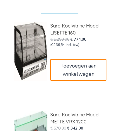
Saro Koelvitrine Model
LISETTE 160
Oorspronkelijke
Huidige
€
1.290,00
€
774,00
prijs
prijs
(
€
936,54
incl. btw)
was:
is:
€1.290,00.
€774,00.
Toevoegen aan
winkelwagen
Saro Koelvitrine Model
METTE VRX 1200
Oorspronkelijke
Huidige
€
570,00
€
342,00