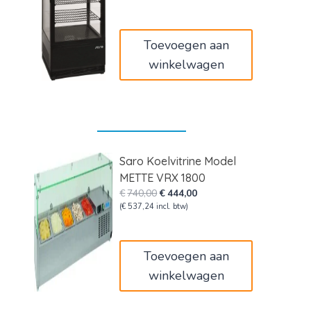
was:
is:
€620,00.
€372,00.
Toevoegen aan
winkelwagen
Saro Koelvitrine Model
METTE VRX 1800
Oorspronkelijke
Huidige
€
740,00
€
444,00
prijs
prijs
(
€
537,24
incl. btw)
was:
is:
€740,00.
€444,00.
Toevoegen aan
winkelwagen