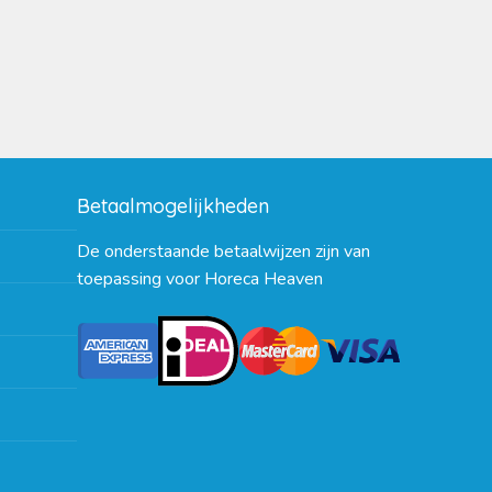
Betaalmogelijkheden
De onderstaande betaalwijzen zijn van
toepassing voor Horeca Heaven