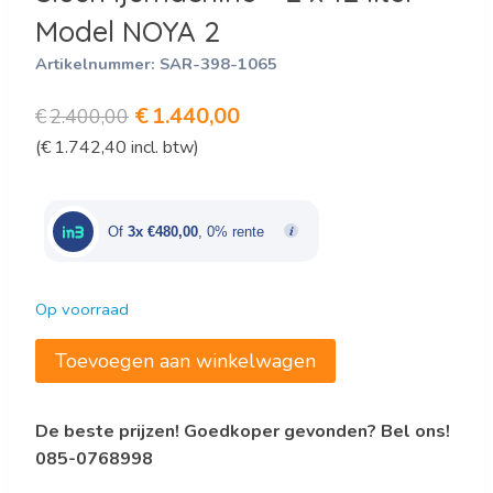
Model NOYA 2
Artikelnummer:
SAR-398-1065
Oorspronkelijke
Huidige
€
1.440,00
€
2.400,00
(
€
1.742,40
incl. btw)
prijs
prijs
was:
is:
€2.400,00.
€1.440,00.
Of
3x €480,00
, 0% rente
Op voorraad
Slush
Toevoegen aan winkelwagen
ijsmachine
-
De beste prijzen! Goedkoper gevonden? Bel ons!
2
085-0768998
x
12