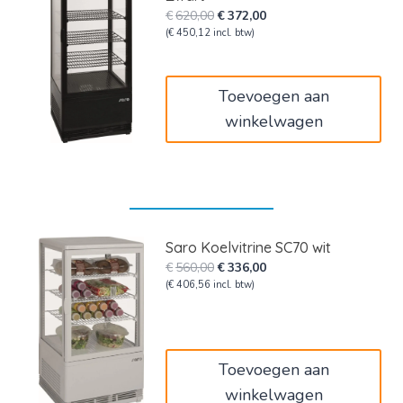
Oorspronkelijke
Huidige
€
620,00
€
372,00
prijs
prijs
(
€
450,12
incl. btw)
was:
is:
€620,00.
€372,00.
Toevoegen aan
winkelwagen
Saro Koelvitrine SC70 wit
Oorspronkelijke
Huidige
€
560,00
€
336,00
prijs
prijs
(
€
406,56
incl. btw)
was:
is:
€560,00.
€336,00.
Toevoegen aan
winkelwagen