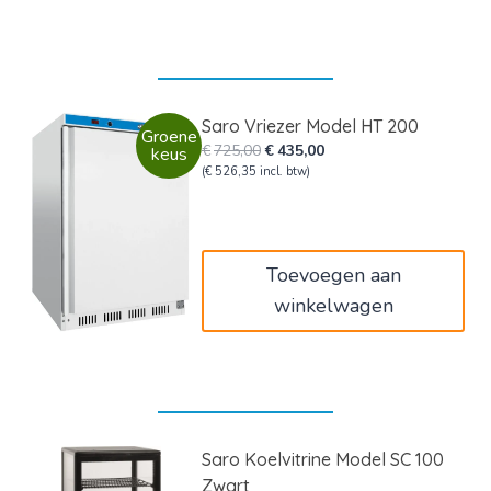
Saro Vriezer Model HT 200
Groene
Oorspronkelijke
Huidige
€
725,00
€
435,00
keus
prijs
prijs
(
€
526,35
incl. btw)
was:
is:
€725,00.
€435,00.
Toevoegen aan
winkelwagen
Saro Koelvitrine Model SC 100
Zwart