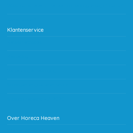
Waar kan ik terecht met een opmerking, vraag of klacht?
Kan ik leasen?
Klantenservice
Betaalmethodes
Bestelling
Verzending & bezorging
Storingen en goederen retour
Subsidie regeling EIA 2020
Over Horeca Heaven
Werken bij Horeca Heaven