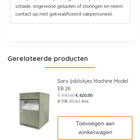
schade, ongewone geluiden of storingen en neem
contact op met gekwalificeerd vakpersoneel.
Gerelateerde producten
Saro Ijsblokjes Machine Model
EB 26
Oorspronkelijke
Huidige
€
700,00
€
420,00
prijs
prijs
(
€
508,20
incl. btw)
was:
is:
€700,00.
€420,00.
Toevoegen aan
winkelwagen