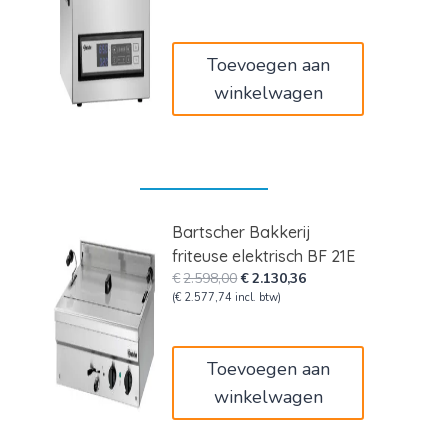
was:
is:
€519,00.
€425,58.
Toevoegen aan
winkelwagen
Bartscher Bakkerij
friteuse elektrisch BF 21E
Oorspronkelijke
Huidige
€
2.598,00
€
2.130,36
prijs
prijs
(
€
2.577,74
incl. btw)
was:
is:
€2.598,00.
€2.130,36.
Toevoegen aan
winkelwagen