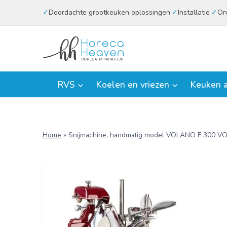
Doorgaan
Doordachte grootkeuken oplossingen
Installatie
On
naar
inhoud
RVS
Koelen en vriezen
Keuken a
Home
»
Snijmachine, handmatig model VOLANO F 300 VO