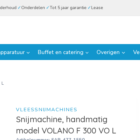
derhoud
Onderdelen
Tot 5 jaar garantie
Lease
pparatuur
Buffet en catering
Overigen
Ve
 L
VLEESSNIJMACHINES
Snijmachine, handmatig
model VOLANO F 300 VO L
Artikelnummer:
SAR-477-1550