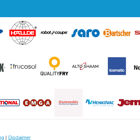
regeling EIA 2020
Blog
ng
|
Disclaimer