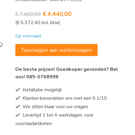
Oorspronkelijke
Huidige
€
4.440,00
€
7.400,00
(
€
5.372,40
incl. btw)
prijs
prijs
was:
is:
Op voorraad
€7.400,00.
€4.440,00.
Snijmachine,
Toevoegen aan winkelwagen
handmatig
model
De beste prijzen! Goedkoper gevonden? Bel
VOLANO
ons! 085-0768998
F
300
Installatie mogelijk
VO
Klanten beoordelen ons met een 9.1/10
L
We zitten klaar voor uw vragen
aantal
Levertijd 1 tot 4 werkdagen, voor
voorraadartikelen