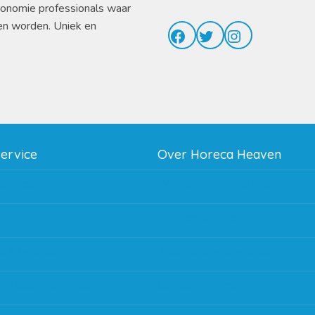
ronomie professionals waar
en worden. Uniek en
Facebook
Twitter
Instagram
service
Over Horeca Heaven
thodes
Werken bij Horeca Heaven
g
Partners en links
g & bezorging
Algemene voorwaarden
 en goederen retour
Contact opnemen