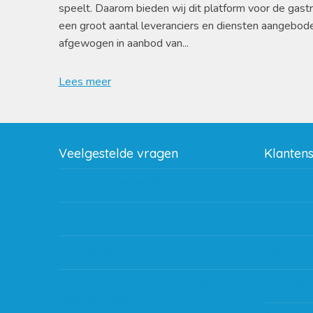
speelt. Daarom bieden wij dit platform voor de gast
een groot aantal leveranciers en diensten aangebod
afgewogen in aanbod van...
Lees meer
Veelgestelde vragen
Klanten
Wat zijn de verzendkosten?
Betaalme
Gebruik van kortingscode
Bestellin
Hoeveel garantie zit er op producten?
Verzendin
Waar kan ik terecht met een opmerking,
Storingen
vraag of klacht?