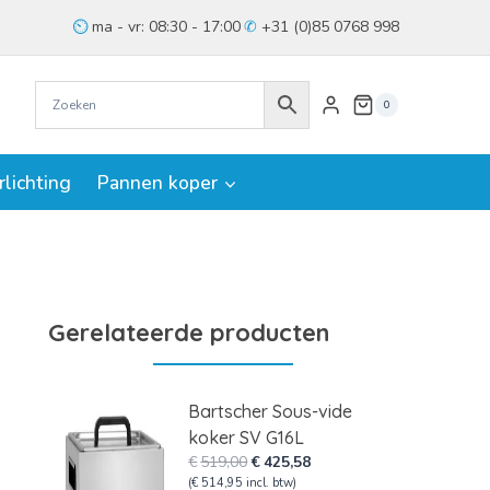
ma - vr: 08:30 - 17:00
+31 (0)85 0768 998
0
rlichting
Pannen koper
Gerelateerde producten
Bartscher Sous-vide
koker SV G16L
Oorspronkelijke
Huidige
€
519,00
€
425,58
prijs
prijs
(
€
514,95
incl. btw)