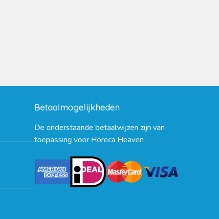
Betaalmogelijkheden
De onderstaande betaalwijzen zijn van
toepassing voor Horeca Heaven