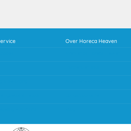
service
Over Horeca Heaven
thodes
Werken bij Horeca Heaven
g
Partners en links
g & bezorging
Algemene voorwaarden
 en goederen retour
Contact opnemen
regeling EIA 2020
Blog