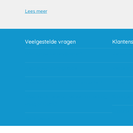
Lees meer
Veelgestelde vragen
Klanten
Wat zijn de verzendkosten?
Betaalme
Gebruik van kortingscode
Bestellin
Hoeveel garantie zit er op producten?
Verzendin
Waar kan ik terecht met een opmerking,
Storingen
vraag of klacht?
Subsidie 
Kan ik leasen?