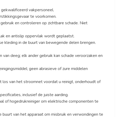
r gekwalificeerd vakpersoneel.
rstikkingsgevaar te voorkomen.
 gebruik en controleren op zichtbare schade. Niet
lak en antislip oppervlak wordt geplaatst.
sse kleding in de buurt van bewegende delen brengen.
en van deeg; elk ander gebruik kan schade veroorzaken en
einigingsmiddel; geen abrasieve of zure middelen
t los van het stroomnet voordat u reinigt, onderhoudt of
cificaties, inclusief de juiste aarding.
aal of hogedrukreiniger om elektrische componenten te
 buurt van het apparaat om misbruik en verwondingen te