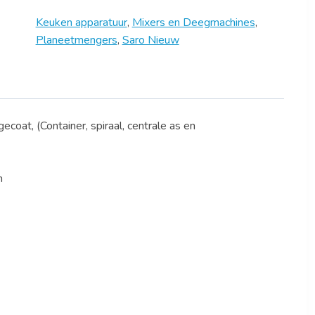
Keuken apparatuur
,
Mixers en Deegmachines
,
Planeetmengers
,
Saro Nieuw
ecoat, (Container, spiraal, centrale as en
n