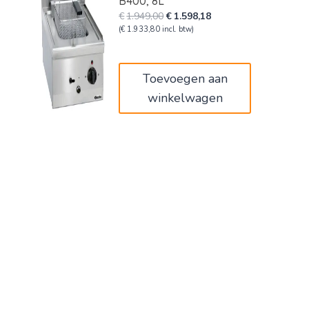
B400, 8L
Oorspronkelijke
Huidige
€
1.949,00
€
1.598,18
prijs
prijs
(
€
1.933,80
incl. btw)
was:
is:
€1.949,00.
€1.598,18.
Toevoegen aan
winkelwagen