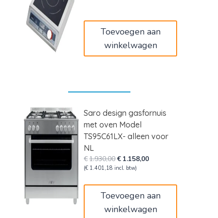
was:
is:
€240,00.
€144,00.
Toevoegen aan
winkelwagen
Saro design gasfornuis
met oven Model
TS95C61LX- alleen voor
NL
Oorspronkelijke
Huidige
€
1.930,00
€
1.158,00
prijs
prijs
(
€
1.401,18
incl. btw)
was:
is:
€1.930,00.
€1.158,00.
Toevoegen aan
winkelwagen