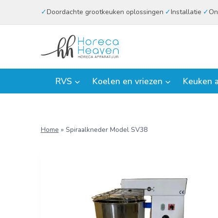
Doorgaan
Doordachte grootkeuken oplossingen
Installatie
On
naar
inhoud
RVS
Koelen en vriezen
Keuken a
Home
»
Spiraalkneder Model SV38