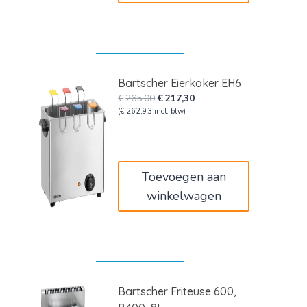
Bartscher Eierkoker EH6
Oorspronkelijke
Huidige
€
265,00
€
217,30
prijs
prijs
(
€
262,93
incl. btw)
was:
is:
€265,00.
€217,30.
Toevoegen aan
winkelwagen
Bartscher Friteuse 600,