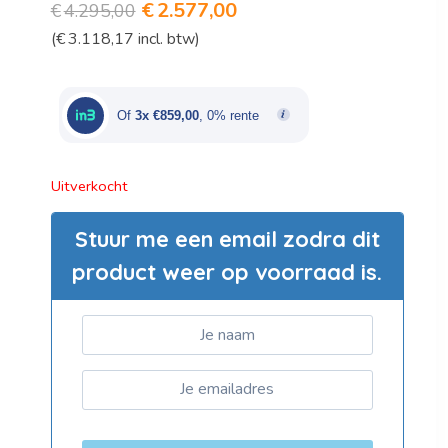
Oorspronkelijke
Huidige
€
2.577,00
€
4.295,00
(
€
3.118,17
incl. btw)
prijs
prijs
was:
is:
€4.295,00.
€2.577,00.
Of
3x €859,00
, 0% rente
Uitverkocht
Stuur me een email zodra dit
product weer op voorraad is.