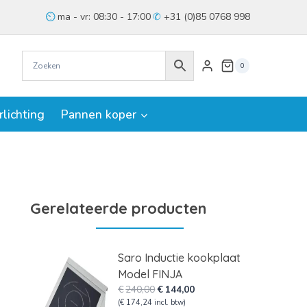
ma - vr: 08:30 - 17:00
+31 (0)85 0768 998
0
rlichting
Pannen koper
Gerelateerde producten
Saro Inductie kookplaat
Model FINJA
Oorspronkelijke
Huidige
€
240,00
€
144,00
prijs
prijs
(
€
174,24
incl. btw)