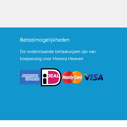
Betaalmogelijkheden
De onderstaande betaalwijzen zijn van
toepassing voor Horeca Heaven