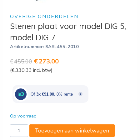
OVERIGE ONDERDELEN
Stenen plaat voor model DIG 5,
model DIG 7
Artikelnummer:
SAR-455-2010
Oorspronkelijke
Huidige
€
273,00
€
455,00
(
€
330,33
incl. btw)
prijs
prijs
was:
is:
€455,00.
€273,00.
Of
3x €91,00
, 0% rente
Op voorraad
Stenen
Toevoegen aan winkelwagen
plaat