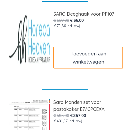
SARO Deeghaak voor PF107
Oorspronkelijke
Huidige
€
110,00
€
66,00
prijs
prijs
(
€
79,86
incl. btw)
was:
is:
€110,00.
€66,00.
Toevoegen aan
winkelwagen
Saro Manden set voor
pastakoker E7/CPCEXA
Oorspronkelijke
Huidige
€
595,00
€
357,00
prijs
prijs
(
€
431,97
incl. btw)
was:
is: