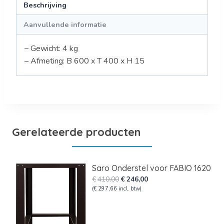
Beschrijving
Aanvullende informatie
– Gewicht: 4 kg
– Afmeting: B 600 x T 400 x H 15
Gerelateerde producten
Saro Onderstel voor FABIO 1620
Oorspronkelijke
Huidige
€
410,00
€
246,00
prijs
prijs
(
€
297,66
incl. btw)
was:
is:
€410,00.
€246,00.