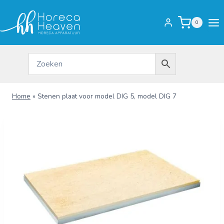
Doorgaan
naar
0
inhoud
Home
»
Stenen plaat voor model DIG 5, model DIG 7