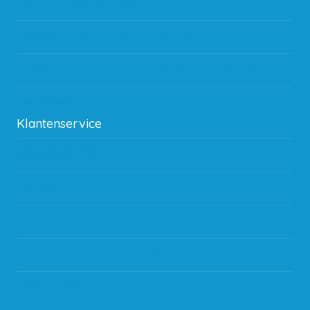
Gebruik van kortingscode
Hoeveel garantie zit er op producten?
Waar kan ik terecht met een opmerking, vraag of klacht?
Kan ik leasen?
Klantenservice
Betaalmethodes
Bestelling
Verzending & bezorging
Storingen en goederen retour
Subsidie regeling EIA 2020