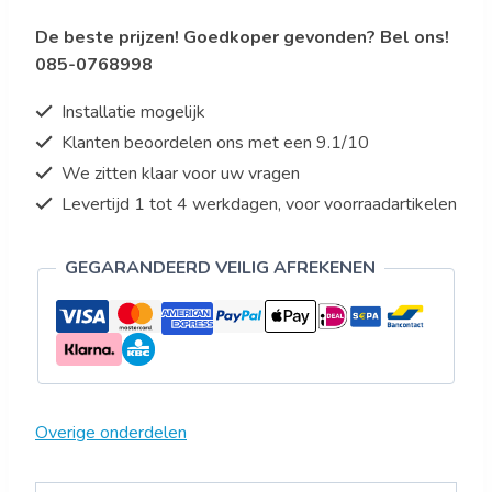
voor
De beste prijzen! Goedkoper gevonden? Bel ons!
model
085-0768998
DIG
5,
Installatie mogelijk
model
Klanten beoordelen ons met een 9.1/10
DIG
We zitten klaar voor uw vragen
7
aantal
Levertijd 1 tot 4 werkdagen, voor voorraadartikelen
GEGARANDEERD VEILIG AFREKENEN
Overige onderdelen