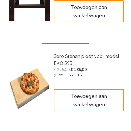
Toevoegen aan
winkelwagen
Saro Stenen plaat voor model
EKO 595
Oorspronkelijke
Huidige
€
275,00
€
165,00
prijs
prijs
(
€
199,65
incl. btw)
was:
is:
€275,00.
€165,00.
Toevoegen aan
winkelwagen