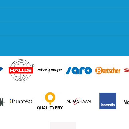
g
Partners en links
g & bezorging
Algemene voorwaarden
 en goederen retour
Contact opnemen
regeling EIA 2020
Blog