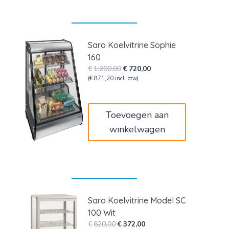
Saro Koelvitrine Sophie
160
Oorspronkelijke
Huidige
€
1.200,00
€
720,00
prijs
prijs
(
€
871,20
incl. btw)
was:
is:
€1.200,00.
€720,00.
Toevoegen aan
winkelwagen
Saro Koelvitrine Model SC
100 Wit
Oorspronkelijke
Huidige
€
620,00
€
372,00