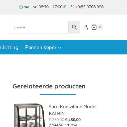
ma - vr: 08:30 - 17:00
+31 (0)85 0768 998
0
rlichting
Pannen koper
Gerelateerde producten
Saro Koelvitrine Model
KATRIN
Oorspronkelijke
Huidige
€
750,00
€
450,00
prijs
prijs
(
€
544,50
incl. btw)