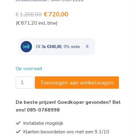
Oorspronkelijke
Huidige
€
720,00
€
1.200,00
(
€
871,20
incl. btw)
prijs
prijs
was:
is:
€1.200,00.
€720,00.
Of
3x €240,00
, 0% rente
Op voorraad
Taartvitrine
Toevoegen aan winkelwagen
Zwart
Model
De beste prijzen! Goedkoper gevonden? Bel
MATILDE
ons! 085-0768998
aantal
Installatie mogelijk
Klanten beoordelen ons met een 9.1/10