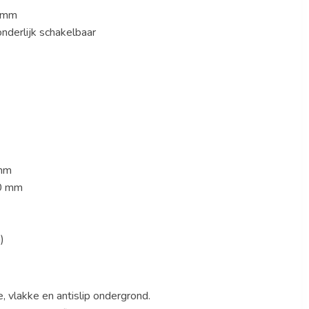
0 mm
onderlijk schakelbaar
 mm
30 mm
)
e, vlakke en antislip ondergrond.