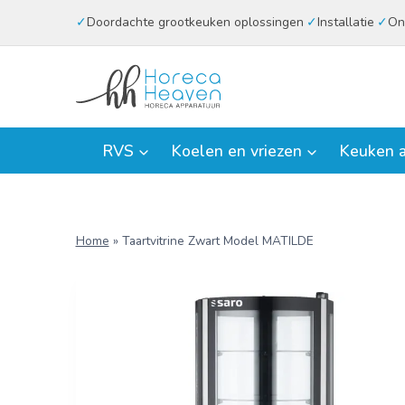
Doorgaan
Doordachte grootkeuken oplossingen
Installatie
On
naar
inhoud
RVS
Koelen en vriezen
Keuken a
Home
»
Taartvitrine Zwart Model MATILDE