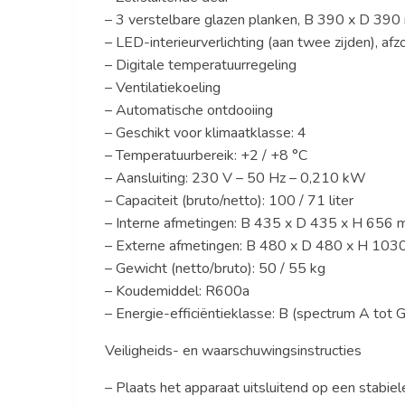
– 3 verstelbare glazen planken, B 390 x D 39
– LED-interieurverlichting (aan twee zijden), afz
– Digitale temperatuurregeling
– Ventilatiekoeling
– Automatische ontdooiing
– Geschikt voor klimaatklasse: 4
– Temperatuurbereik: +2 / +8 °C
– Aansluiting: 230 V – 50 Hz – 0,210 kW
– Capaciteit (bruto/netto): 100 / 71 liter
– Interne afmetingen: B 435 x D 435 x H 656
– Externe afmetingen: B 480 x D 480 x H 10
– Gewicht (netto/bruto): 50 / 55 kg
– Koudemiddel: R600a
– Energie-efficiëntieklasse: B (spectrum A tot G
Veiligheids- en waarschuwingsinstructies
– Plaats het apparaat uitsluitend op een stabiel