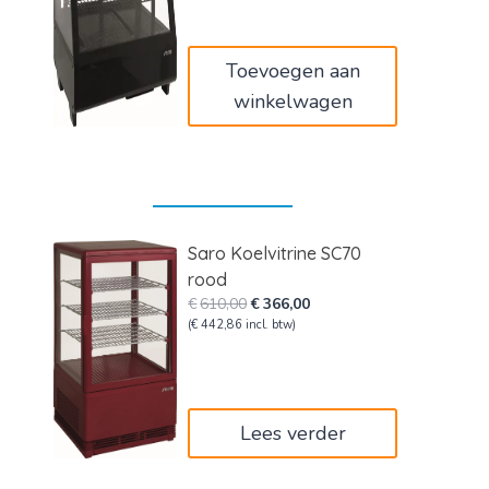
was:
is:
€750,00.
€450,00.
Toevoegen aan
winkelwagen
Saro Koelvitrine SC70
rood
Oorspronkelijke
Huidige
€
610,00
€
366,00
prijs
prijs
(
€
442,86
incl. btw)
was:
is:
€610,00.
€366,00.
Lees verder