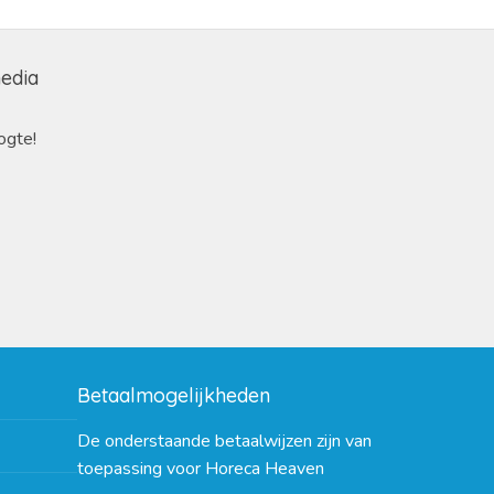
media
ogte!
Betaalmogelijkheden
De onderstaande betaalwijzen zijn van
toepassing voor Horeca Heaven