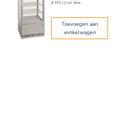
prijs
prijs
(
€
450,12
incl. btw)
was:
is:
€620,00.
€372,00.
Toevoegen aan
winkelwagen