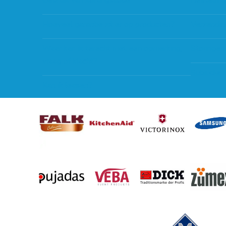
Gebruik van kortingscode
Bestellin
Hoeveel garantie zit er op producten?
Verzendin
Waar kan ik terecht met een opmerking,
Storingen
vraag of klacht?
Subsidie 
Kan ik leasen?