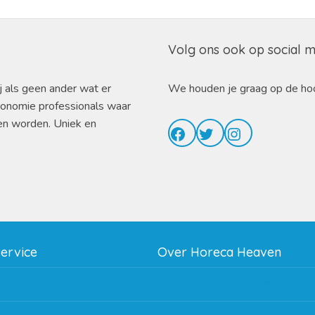
Volg ons ook op social 
j als geen ander wat er
We houden je graag op de ho
ronomie professionals waar
en worden. Uniek en
Facebook
Twitter
Instagram
service
Over Horeca Heaven
thodes
Werken bij Horeca Heaven