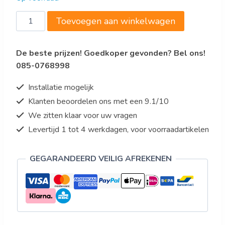
Transportwagen
Toevoegen aan winkelwagen
model
TR
De beste prijzen! Goedkoper gevonden? Bel ons!
groen
085-0768998
aantal
Installatie mogelijk
Klanten beoordelen ons met een 9.1/10
We zitten klaar voor uw vragen
Levertijd 1 tot 4 werkdagen, voor voorraadartikelen
GEGARANDEERD VEILIG AFREKENEN