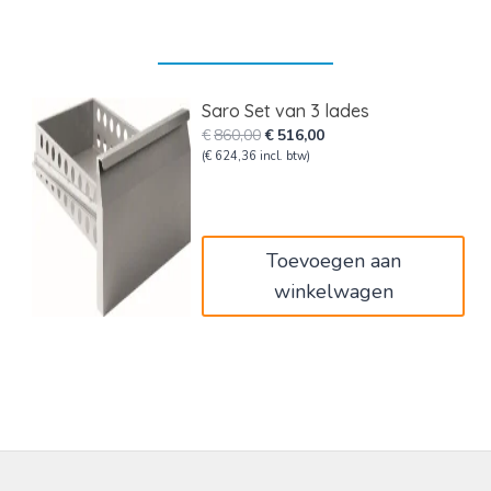
Saro Set van 3 lades
Oorspronkelijke
Huidige
€
860,00
€
516,00
prijs
prijs
(
€
624,36
incl. btw)
was:
is:
€860,00.
€516,00.
Toevoegen aan
winkelwagen