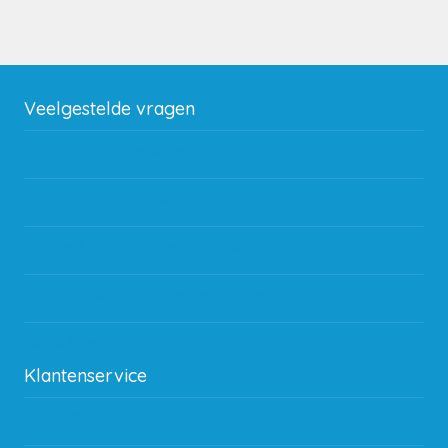
Veelgestelde vragen
Wat zijn de verzendkosten?
Gebruik van kortingscode
Hoeveel garantie zit er op producten?
Waar kan ik terecht met een opmerking, vraag of klacht?
Kan ik leasen?
Klantenservice
Betaalmethodes