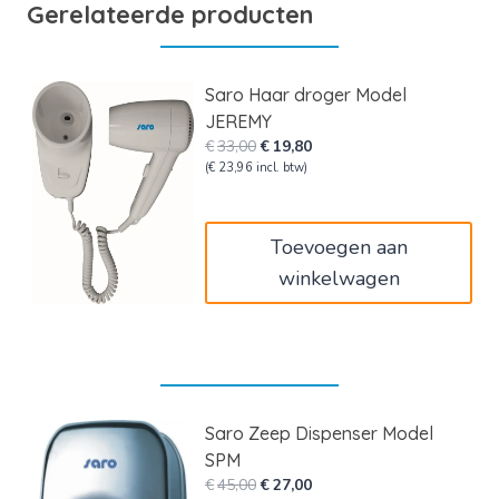
Gerelateerde producten
Saro Haar droger Model
JEREMY
Oorspronkelijke
Huidige
€
33,00
€
19,80
prijs
prijs
(
€
23,96
incl. btw)
was:
is:
€33,00.
€19,80.
Toevoegen aan
winkelwagen
Saro Zeep Dispenser Model
SPM
Oorspronkelijke
Huidige
€
45,00
€
27,00