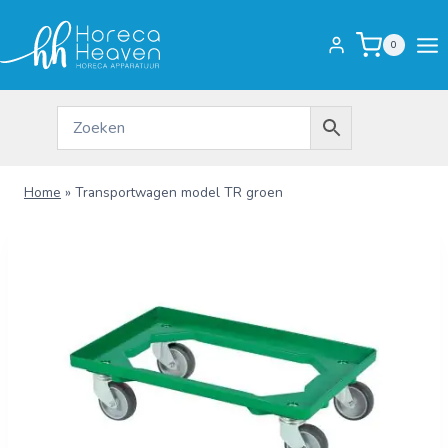
Doorgaan
naar
0
inhoud
Home
»
Transportwagen model TR groen