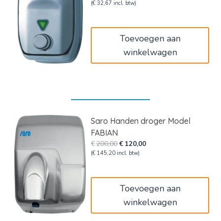
prijs
prijs
(
€
32,67
incl. btw)
was:
is:
€45,00.
€27,00.
Toevoegen aan
winkelwagen
Saro Handen droger Model
FABIAN
Oorspronkelijke
Huidige
€
200,00
€
120,00
prijs
prijs
(
€
145,20
incl. btw)
was:
is:
€200,00.
€120,00.
Toevoegen aan
winkelwagen