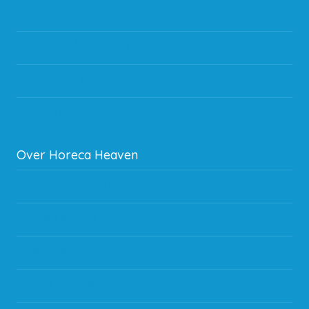
Bestelling
Verzending & bezorging
Storingen en goederen retour
Subsidie regeling EIA 2020
Over Horeca Heaven
Werken bij Horeca Heaven
Partners en links
Algemene voorwaarden
Contact opnemen