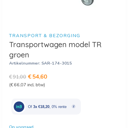
TRANSPORT & BEZORGING
Transportwagen model TR
groen
Artikelnummer:
SAR-174-3015
Oorspronkelijke
Huidige
€
54,60
€
91,00
(
€
66,07
incl. btw)
prijs
prijs
was:
is:
€91,00.
€54,60.
Of
3x €18,20
, 0% rente
Op voorraad