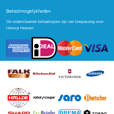
Blog
Betaalmogelijkheden
De onderstaande betaalwijzen zijn van toepassing voor
Horeca Heaven