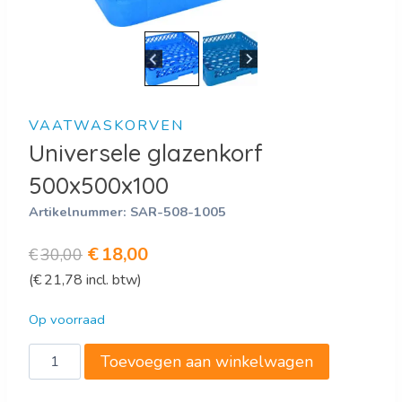
VAATWASKORVEN
Universele glazenkorf
500x500x100
Artikelnummer:
SAR-508-1005
Oorspronkelijke
Huidige
€
18,00
€
30,00
(
€
21,78
incl. btw)
prijs
prijs
was:
is:
Op voorraad
€30,00.
€18,00.
Universele
Toevoegen aan winkelwagen
glazenkorf
500x500x100