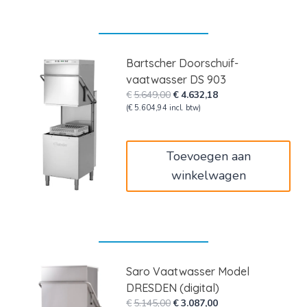
Bartscher Doorschuif-
vaatwasser DS 903
Oorspronkelijke
Huidige
€
5.649,00
€
4.632,18
prijs
prijs
(
€
5.604,94
incl. btw)
was:
is:
€5.649,00.
€4.632,18.
Toevoegen aan
winkelwagen
Saro Vaatwasser Model
DRESDEN (digital)
Oorspronkelijke
Huidige
€
5.145,00
€
3.087,00