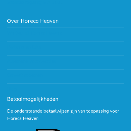
Subsidie regeling EIA 2020
Over Horeca Heaven
Werken bij Horeca Heaven
Partners en links
Algemene voorwaarden
Contact opnemen
Blog
Betaalmogelijkheden
De onderstaande betaalwijzen zijn van toepassing voor
Horeca Heaven