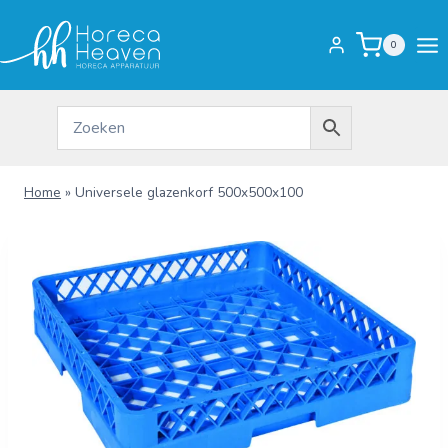
Doorgaan
naar
0
inhoud
Home
»
Universele glazenkorf 500x500x100