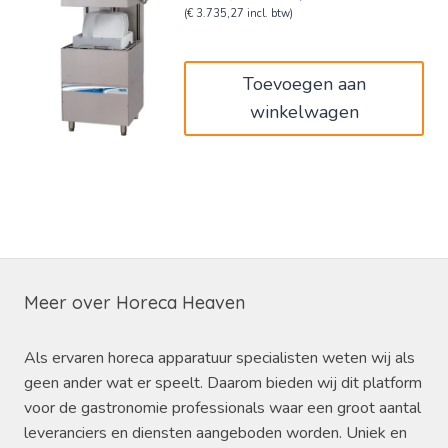
prijs
prijs
(
€
3.735,27
incl. btw)
was:
is:
€5.145,00.
€3.087,00.
Toevoegen aan
winkelwagen
Meer over Horeca Heaven
Als ervaren horeca apparatuur specialisten weten wij als
geen ander wat er speelt. Daarom bieden wij dit platform
voor de gastronomie professionals waar een groot aantal
leveranciers en diensten aangeboden worden. Uniek en