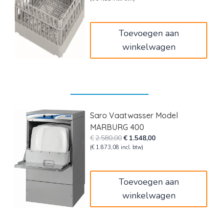
was:
is:
€47,00.
€28,20.
Toevoegen aan
winkelwagen
Saro Vaatwasser Model
MARBURG 400
Oorspronkelijke
Huidige
€
2.580,00
€
1.548,00
prijs
prijs
(
€
1.873,08
incl. btw)
was:
is:
€2.580,00.
€1.548,00.
Toevoegen aan
winkelwagen