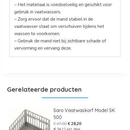
– Het materiaal is voedselveilig en geschikt voor
gebruik in vaatwassers.
– Zorg ervoor dat de mand stabiel in de
vaatwasser staat om verschuiven tijdens het
wassen te voorkomen.
– Gebruik de mand niet bij zichtbare schade of
vervorming en vervang deze.
Gerelateerde producten
Saro Vaatwaskorf Model SK
500
Oorspronkelijke
Huidige
€
47,00
€
28,20
prijs
prijs
(
€
34,12
incl. btw)