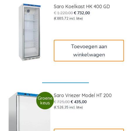
Saro Koelkast HK 400 GD
Oorspronkelijke
Huidige
€
1.220,00
€
732,00
prijs
prijs
(
€
885,72
incl. btw)
was:
is:
€1.220,00.
€732,00.
Toevoegen aan
winkelwagen
Saro Vriezer Model HT 200
Groene
Oorspronkelijke
Huidige
€
725,00
€
435,00
keus
prijs
prijs
(
€
526,35
incl. btw)
was:
is:
€725,00.
€435,00.