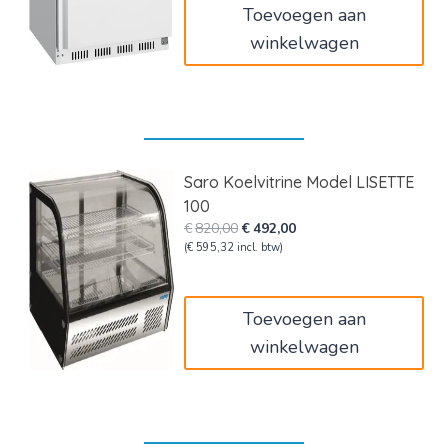
Toevoegen aan
winkelwagen
Saro Koelvitrine Model LISETTE
100
Oorspronkelijke
Huidige
€
820,00
€
492,00
prijs
prijs
(
€
595,32
incl. btw)
was:
is:
€820,00.
€492,00.
Toevoegen aan
winkelwagen