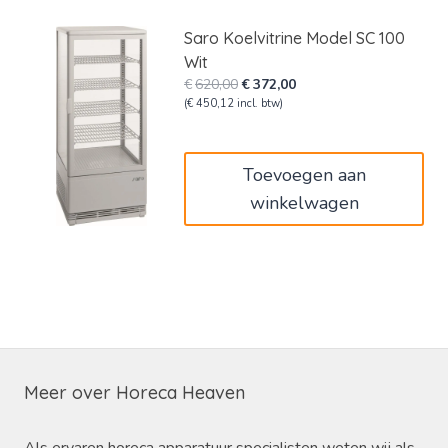
Saro Koelvitrine Model SC 100
Wit
Oorspronkelijke
Huidige
€
620,00
€
372,00
prijs
prijs
(
€
450,12
incl. btw)
was:
is:
€620,00.
€372,00.
Toevoegen aan
winkelwagen
Meer over Horeca Heaven