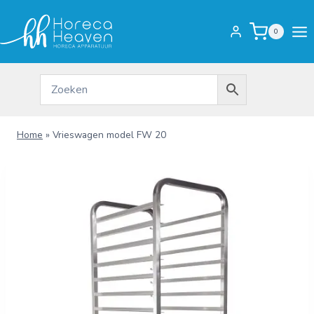
Doorgaan
naar
0
inhoud
Home
»
Vrieswagen model FW 20