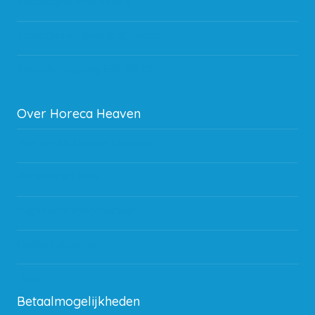
Verzending & bezorging
Storingen en goederen retour
Subsidie regeling EIA 2020
Over Horeca Heaven
Werken bij Horeca Heaven
Partners en links
Algemene voorwaarden
Contact opnemen
Blog
Betaalmogelijkheden