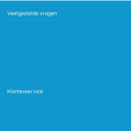
Veelgestelde vragen
Wat zijn de verzendkosten?
Gebruik van kortingscode
Hoeveel garantie zit er op producten?
Waar kan ik terecht met een opmerking, vraag of klacht?
Kan ik leasen?
Klantenservice
Betaalmethodes
Bestelling