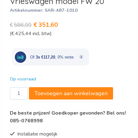
Vrieswagen model FW 20
Artikelnummer:
SAR-487-1010
Oorspronkelijke
Huidige
€
351,60
€
586,00
(
€
425,44
incl. btw)
prijs
prijs
was:
is:
€586,00.
€351,60.
Of
3x €117,20
, 0% rente
Op voorraad
Vrieswagen
Toevoegen aan winkelwagen
model
FW
De beste prijzen! Goedkoper gevonden? Bel ons!
20
085-0768998
aantal
Installatie mogelijk