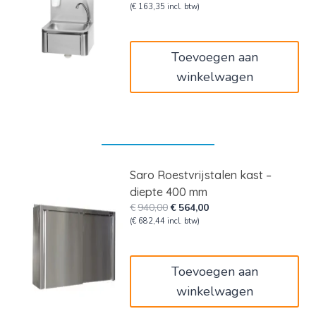
prijs
prijs
(
€
163,35
incl. btw)
was:
is:
€225,00.
€135,00.
Toevoegen aan
winkelwagen
Saro Roestvrijstalen kast –
diepte 400 mm
Oorspronkelijke
Huidige
€
940,00
€
564,00
prijs
prijs
(
€
682,44
incl. btw)
was:
is:
€940,00.
€564,00.
Toevoegen aan
winkelwagen