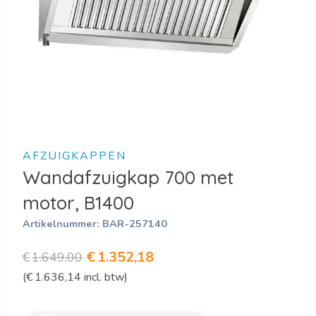
AFZUIGKAPPEN
Wandafzuigkap 700 met
motor, B1400
Artikelnummer:
BAR-257140
Oorspronkelijke
Huidige
€
1.352,18
€
1.649,00
(
€
1.636,14
incl. btw)
prijs
prijs
was:
is: