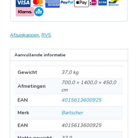
Afzuigkappen
,
RVS
Aanvullende informatie
Gewicht
37,0 kg
700,0 × 1400,0 × 450,0
Afmetingen
cm
EAN
4015613600925
Merk
Bartscher
EAN
4015613600925