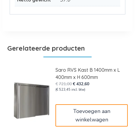
Netto gewicht
37.0
Gerelateerde producten
Saro RVS Kast B 1400mm x L
400mm x H 600mm
Oorspronkelijke
Huidige
€
721,00
€
432,60
prijs
prijs
(
€
523,45
incl. btw)
was:
is:
€721,00.
€432,60.
Toevoegen aan
winkelwagen