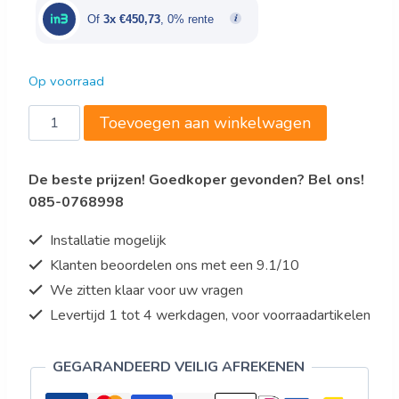
€1.649,00.
€1.352,18.
Of
3x €450,73
, 0% rente
Op voorraad
Wandafzuigkap
Toevoegen aan winkelwagen
700
met
De beste prijzen! Goedkoper gevonden? Bel ons!
motor,
085-0768998
B1400
aantal
Installatie mogelijk
Klanten beoordelen ons met een 9.1/10
We zitten klaar voor uw vragen
Levertijd 1 tot 4 werkdagen, voor voorraadartikelen
GEGARANDEERD VEILIG AFREKENEN