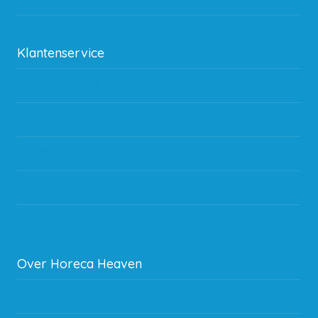
Kan ik leasen?
Klantenservice
Betaalmethodes
Bestelling
Verzending & bezorging
Storingen en goederen retour
Subsidie regeling EIA 2020
Over Horeca Heaven
Werken bij Horeca Heaven