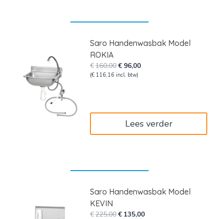
Saro Handenwasbak Model
ROKIA
Oorspronkelijke
Huidige
€
160,00
€
96,00
prijs
prijs
(
€
116,16
incl. btw)
was:
is:
€160,00.
€96,00.
Lees verder
Saro Handenwasbak Model
KEVIN
Oorspronkelijke
Huidige
€
225,00
€
135,00