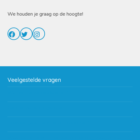
We houden je graag op de hoogte!
Facebook
Twitter
Instagram
Veelgestelde vragen
Wat zijn de verzendkosten?
Gebruik van kortingscode
Hoeveel garantie zit er op producten?
Waar kan ik terecht met een opmerking, vraag of klacht?