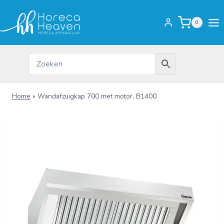
Doorgaan
naar
0
inhoud
Home
»
Wandafzuigkap 700 met motor, B1400