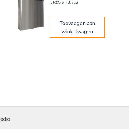
prijs
prijs
(
€
523,45
incl. btw)
was:
is:
€721,00.
€432,60.
Toevoegen aan
winkelwagen
media