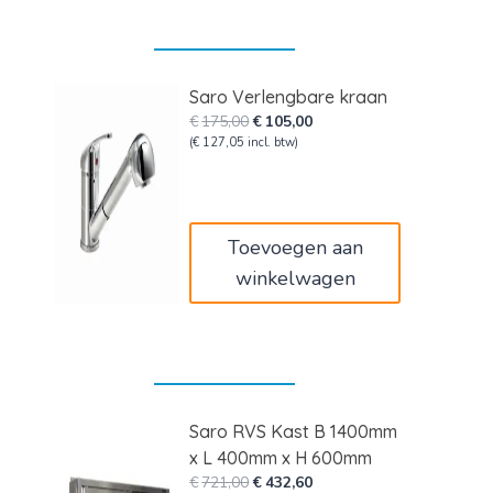
Saro Verlengbare kraan
Oorspronkelijke
Huidige
€
175,00
€
105,00
prijs
prijs
(
€
127,05
incl. btw)
was:
is:
€175,00.
€105,00.
Toevoegen aan
winkelwagen
Saro RVS Kast B 1400mm
x L 400mm x H 600mm
Oorspronkelijke
Huidige
€
721,00
€
432,60