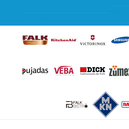
vraag of klacht?
Subsidie 
Kan ik leasen?