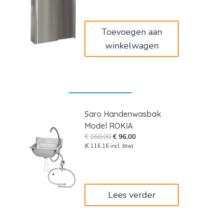
was:
is:
€794,00.
€476,40.
Toevoegen aan
winkelwagen
Saro Handenwasbak
Model ROKIA
Oorspronkelijke
Huidige
€
160,00
€
96,00
prijs
prijs
(
€
116,16
incl. btw)
was:
is:
€160,00.
€96,00.
Lees verder