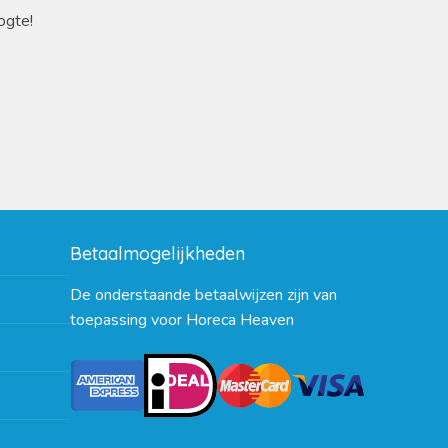
ogte!
Betaalmogelijkheden
De onderstaande betaalwijzen zijn van
toepassing voor Horeca Heaven