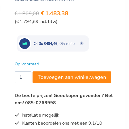
Oorspronkelijke
Huidige
€
1.483,38
€
1.809,00
(
€
1.794,89
incl. btw)
prijs
prijs
was:
is:
€1.809,00.
€1.483,38.
Of
3x €494,46
, 0% rente
Op voorraad
Wandafzuigkap
Toevoegen aan winkelwagen
700
met
De beste prijzen! Goedkoper gevonden? Bel
motor,
ons! 085-0768998
B1700
aantal
Installatie mogelijk
Klanten beoordelen ons met een 9.1/10