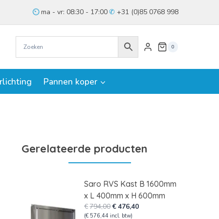
ma - vr: 08:30 - 17:00
+31 (0)85 0768 998
0
rlichting
Pannen koper
Gerelateerde producten
Saro RVS Kast B 1600mm
x L 400mm x H 600mm
Oorspronkelijke
Huidige
€
794,00
€
476,40
prijs
prijs
(
€
576,44
incl. btw)