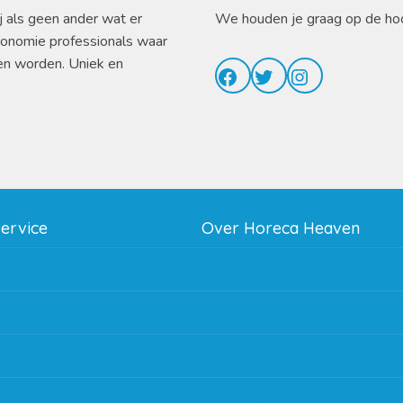
j als geen ander wat er
We houden je graag op de ho
ronomie professionals waar
en worden. Uniek en
Facebook
Twitter
Instagram
service
Over Horeca Heaven
thodes
Werken bij Horeca Heaven
g
Partners en links
g & bezorging
Algemene voorwaarden
 en goederen retour
Contact opnemen