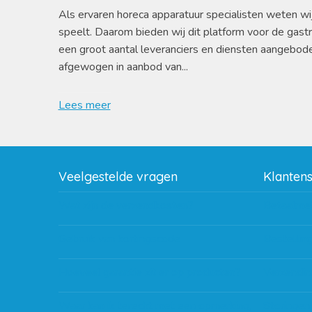
Als ervaren horeca apparatuur specialisten weten wi
speelt. Daarom bieden wij dit platform voor de gast
een groot aantal leveranciers en diensten aangebod
afgewogen in aanbod van...
Lees meer
Veelgestelde vragen
Klanten
Wat zijn de verzendkosten?
Betaalme
Gebruik van kortingscode
Bestellin
Hoeveel garantie zit er op producten?
Verzendin
Waar kan ik terecht met een opmerking,
Storingen