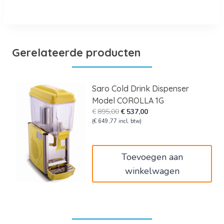
Gerelateerde producten
Saro Cold Drink Dispenser
Model COROLLA 1G
Oorspronkelijke
Huidige
€
895,00
€
537,00
prijs
prijs
(
€
649,77
incl. btw)
was:
is:
€895,00.
€537,00.
Toevoegen aan
winkelwagen