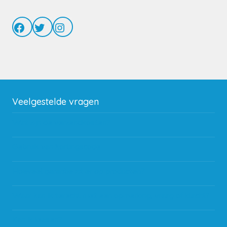
Facebook
Twitter
Instagram
Veelgestelde vragen
Wat zijn de verzendkosten?
Gebruik van kortingscode
Hoeveel garantie zit er op producten?
Waar kan ik terecht met een opmerking, vraag of klacht?
Kan ik leasen?