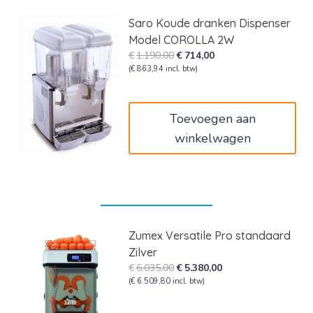
Saro Koude dranken Dispenser
Model COROLLA 2W
Oorspronkelijke
Huidige
€
1.190,00
€
714,00
prijs
prijs
(
€
863,94
incl. btw)
was:
is:
€1.190,00.
€714,00.
Toevoegen aan
winkelwagen
Zumex Versatile Pro standaard
Zilver
Oorspronkelijke
Huidige
€
6.035,00
€
5.380,00
prijs
prijs
(
€
6.509,80
incl. btw)
was:
is:
€6.035,00.
€5.380,00.