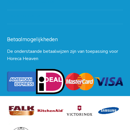
Algemene voorwaarden
Contact opnemen
Blog
Betaalmogelijkheden
De onderstaande betaalwijzen zijn van toepassing voor
Horeca Heaven