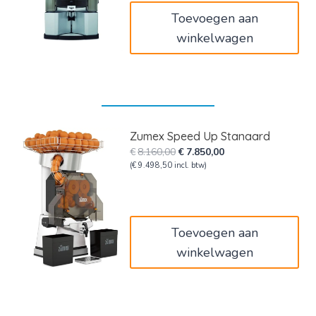
Toevoegen aan
winkelwagen
Zumex Speed Up Stanaard
Oorspronkelijke
Huidige
€
8.160,00
€
7.850,00
prijs
prijs
(
€
9.498,50
incl. btw)
was:
is:
€8.160,00.
€7.850,00.
Toevoegen aan
winkelwagen