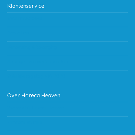
Klantenservice
Betaalmethodes
Bestelling
Verzending & bezorging
Storingen en goederen retour
Subsidie regeling EIA 2020
Over Horeca Heaven
Werken bij Horeca Heaven
Partners en links