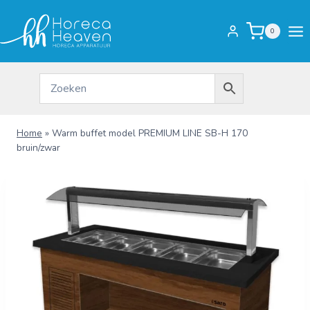
Doorgaan
naar
0
inhoud
Home
»
Warm buffet model PREMIUM LINE SB-H 170
bruin/zwar