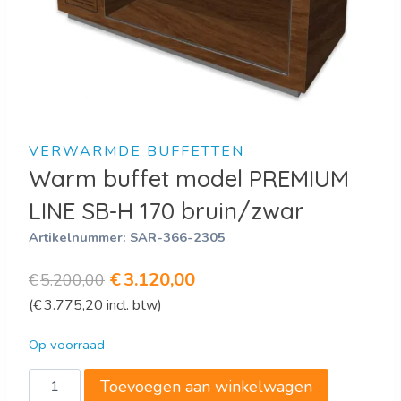
VERWARMDE BUFFETTEN
Warm buffet model PREMIUM
LINE SB-H 170 bruin/zwar
Artikelnummer:
SAR-366-2305
Oorspronkelijke
Huidige
€
3.120,00
€
5.200,00
(
€
3.775,20
incl. btw)
prijs
prijs
was:
is:
Op voorraad
€5.200,00.
€3.120,00.
Warm
Toevoegen aan winkelwagen
buffet