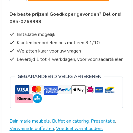
model
De beste prijzen! Goedkoper gevonden? Bel ons!
PREMIUM
085-0768998
LINE
SB-
Installatie mogelijk
H
Klanten beoordelen ons met een 9.1/10
170
We zitten klaar voor uw vragen
bruin/zwar
aantal
Levertijd 1 tot 4 werkdagen, voor voorraadartikelen
GEGARANDEERD VEILIG AFREKENEN
Bain marie meubels
,
Buffet en catering
,
Presentatie
,
Verwarmde buffetten
,
Voedsel warmhouders
,